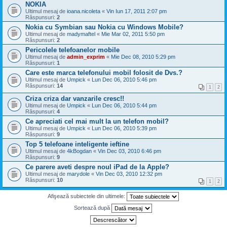
NOKIA
Ultimul mesaj de
ioana.nicoleta
«
Vin Iun 17, 2011 2:07 pm
Răspunsuri:
2
Nokia cu Symbian sau Nokia cu Windows Mobile?
Ultimul mesaj de
madymaftel
«
Mie Mar 02, 2011 5:50 pm
Răspunsuri:
2
Pericolele telefoanelor mobile
Ultimul mesaj de
admin_exprim
«
Mie Dec 08, 2010 5:29 pm
Răspunsuri:
1
Care este marca telefonului mobil folosit de Dvs.?
Ultimul mesaj de
Umpick
«
Lun Dec 06, 2010 5:46 pm
Răspunsuri:
14
1
2
Criza criza dar vanzarile cresc!!
Ultimul mesaj de
Umpick
«
Lun Dec 06, 2010 5:44 pm
Răspunsuri:
4
Ce apreciati cel mai mult la un telefon mobil?
Ultimul mesaj de
Umpick
«
Lun Dec 06, 2010 5:39 pm
Răspunsuri:
9
Top 5 telefoane inteligente ieftine
Ultimul mesaj de
4kBogdan
«
Vin Dec 03, 2010 6:46 pm
Răspunsuri:
9
Ce parere aveti despre noul iPad de la Apple?
Ultimul mesaj de
marydole
«
Vin Dec 03, 2010 12:32 pm
Răspunsuri:
10
1
2
Afişează subiectele din ultimele:
Sortează după