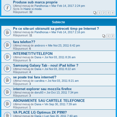
Produse sub marca proprie
Ultimul mesaj de
Pandhoraa
«
Mar Feb 14, 2017 2:24 pm
Scris în
Haine si moda
Răspunsuri:
32
1
2
3
4
Subiecte
Pe ce site-uri obisnuiti sa petreceti timp pe Internet ?
Ultimul mesaj de
Pandhoraa
«
Mar Feb 14, 2017 2:16 pm
Răspunsuri:
11
1
2
fara telefon??
Ultimul mesaj de
andvsro
«
Mie Noi 23, 2011 6:42 pm
Răspunsuri:
6
INTERNET/TV/TELEFON
Ultimul mesaj de
Dana
«
Joi Noi 03, 2011 8:26 am
Răspunsuri:
5
Samsung Galaxy Tab - noul iPad killer ?
Ultimul mesaj de
Dana
«
Joi Noi 03, 2011 8:22 am
Răspunsuri:
4
se poate trai fara internet/?
Ultimul mesaj de
carolina
«
Joi Noi 03, 2011 8:21 am
Răspunsuri:
3
internet explorer sau mozzila firefox
Ultimul mesaj de
doru93
«
Joi Oct 13, 2011 7:34 pm
Răspunsuri:
3
ABONAMENTE SAU CARTELE TELEFONICE
Ultimul mesaj de
Dana
«
Vin Sep 30, 2011 7:39 am
Răspunsuri:
1
VA PLACE LG Optimus 2X P990?
Ultimul mesaj de
Dana
«
Lun Sep 26, 2011 7:40 am