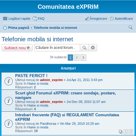
Comunitatea eXPRIM
Legături rapide
FAQ
Înregistrare
Autentificare
Prima pagină
Telefonie mobila si internet
ăut
Telefonie mobila si internet
are
Subiect nou
34 subiecte
1
2
Anunţuri
PASTE FERICIT !
Ultimul mesaj de
admin_exprim
«
Joi Apr 21, 2011 3:43 pm
Scris în
Haine si moda
Răspunsuri:
2
Scurt ghid Forumul eXPRIM: creare sondaje, postare,
navigare
Ultimul mesaj de
admin_exprim
«
Joi Dec 09, 2010 11:07 am
Scris în
Haine si moda
Răspunsuri:
4
Intrebari frecvente (FAQ) si REGULAMENT Comunitatea
eXPRIM
Ultimul mesaj de
Pandhoraa
«
Vin Mar 29, 2019 10:29 am
Scris în
Haine si moda
Răspunsuri:
19
1
2