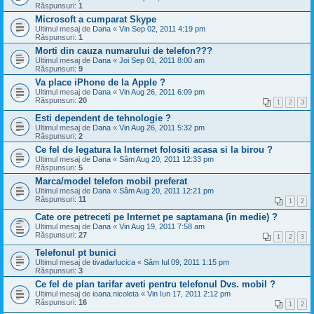
Răspunsuri:
1
Microsoft a cumparat Skype
Ultimul mesaj de
Dana
«
Vin Sep 02, 2011 4:19 pm
Răspunsuri:
1
Morti din cauza numarului de telefon???
Ultimul mesaj de
Dana
«
Joi Sep 01, 2011 8:00 am
Răspunsuri:
9
Va place iPhone de la Apple ?
Ultimul mesaj de
Dana
«
Vin Aug 26, 2011 6:09 pm
Răspunsuri:
20
1
2
3
Esti dependent de tehnologie ?
Ultimul mesaj de
Dana
«
Vin Aug 26, 2011 5:32 pm
Răspunsuri:
2
Ce fel de legatura la Internet folositi acasa si la birou ?
Ultimul mesaj de
Dana
«
Sâm Aug 20, 2011 12:33 pm
Răspunsuri:
5
Marca/model telefon mobil preferat
Ultimul mesaj de
Dana
«
Sâm Aug 20, 2011 12:21 pm
Răspunsuri:
11
1
2
Cate ore petreceti pe Internet pe saptamana (in medie) ?
Ultimul mesaj de
Dana
«
Vin Aug 19, 2011 7:58 am
Răspunsuri:
27
1
2
3
Telefonul pt bunici
Ultimul mesaj de
tivadarlucica
«
Sâm Iul 09, 2011 1:15 pm
Răspunsuri:
3
Ce fel de plan tarifar aveti pentru telefonul Dvs. mobil ?
Ultimul mesaj de
ioana.nicoleta
«
Vin Iun 17, 2011 2:12 pm
Răspunsuri:
16
1
2