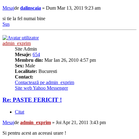
Mesaj
de
dalinscaia
»
Dum Mar 13, 2011 9:23 am
si tie la fel numai bine
Sus
admin_exprim
Site Admin
Mesaje:
654
Membru din:
Mar Ian 26, 2010 4:57 pm
Sex:
Male
Localitate:
Bucuresti
Contact:
Contactează pe admin_exprim
Site web
Yahoo Messenger
Re: PASTE FERICIT !
Citat
Mesaj
de
admin_exprim
»
Joi Apr 21, 2011 3:43 pm
Si pentru acest an aceeasi urare !