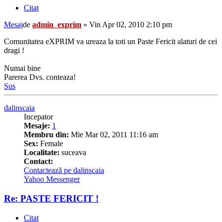
Citat
Mesaj
de
admin_exprim
»
Vin Apr 02, 2010 2:10 pm
Comunitatea eXPRIM va ureaza la toti un Paste Fericit alaturi de cei
dragi !
Numai bine
Parerea Dvs. conteaza!
Sus
dalinscaia
Incepator
Mesaje:
1
Membru din:
Mie Mar 02, 2011 11:16 am
Sex:
Female
Localitate:
suceava
Contact:
Contactează pe dalinscaia
Yahoo Messenger
Re: PASTE FERICIT !
Citat