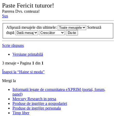
Paste Fericit tuturor!
Parerea Dvs. conteaza!
Sus
Afişează mesajele din ultimele:
Sortează
după
Scrie răspuns
Versiune printabilă
3 mesaje • Pagina
1
din
1
Înapoi la “Haine si moda”
Mergi la
Informatii legate de comunitatea eXPRIM (portal, forum,
panel)
Mercury Research in presa
Produse de ingrijire a gospodariei
Produse de ingrijire personala
Timp liber