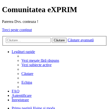
Comunitatea eXPRIM
Parerea Dvs. conteaza !
Treci peste conţinut
Căutare avansată
Căutare
Legături rapide
Vezi mesaje fără răspuns
Vezi subiecte active
Căutare
Echipa
FAQ
Autentificare
Înregistrare
Prima pagină
Haine si moda