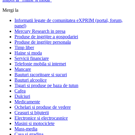
Mergi la
Informatii legate de comunitatea eXPRIM (portal, forum,
panel)
Mercury Research in presa
Produse de ingrijire a gospodariei
Produse de ingrijire personala
Timp liber
Haine si moda
Servicii financiare
Telefonie mobila si internet
Mancare
Bauturi racoritoare si sucuri
Bauturi alcoolice
Tigari si produse pe baza de tutun
Cafea
Dulciuri
Medicamente
Ochelari si produse de vedere
Ceasuri si bijuterii
Electronice si electrocasnice
Masini si motociclete
Mass-media
Casa si gradina