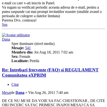
e-mail cu care v-ati inscris in Panel.
Va rugam sa verificati periodic aceasta adresa de e-mail, pentru a
putea raspunde cat mai prompt invitatiilor noastre (studiile avand o
perioada de culegere a datelor limitata)
Parerea Dvs. conteaza!
Sus
Dana
Spre iluminare (nivel mediu)
Mesaje:
541
Membru din:
Joi Aug 18, 2011 7:02 am
Sex:
Female
Localitate:
Petrila
Re: Intrebari frecvente (FAQ) si REGULAMENT
Comunitatea eXPRIM
Citat
Mesaj
de
Dana
»
Vin Aug 26, 2011 7:40 am
DE CE NU MI SE DA VOIE SA FAC CHESTIONAR , DE CITE
ORI INCERC SA FAC PRIMESC INAPOI MESAJ CA SA