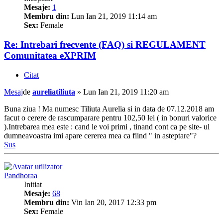
Mesaje:
1
Membru din:
Lun Ian 21, 2019 11:14 am
Sex:
Female
Re: Intrebari frecvente (FAQ) si REGULAMENT
Comunitatea eXPRIM
Citat
Mesaj
de
aureliatiliuta
»
Lun Ian 21, 2019 11:20 am
Buna ziua ! Ma numesc Tiliuta Aurelia si in data de 07.12.2018 am
facut o cerere de rascumparare pentru 102,50 lei ( in bonuri valorice
).Intrebarea mea este : cand le voi primi , tinand cont ca pe site- ul
dumneavoastra imi apare cererea mea ca fiind " in asteptare"?
Sus
Pandhoraa
Initiat
Mesaje:
68
Membru din:
Vin Ian 20, 2017 12:33 pm
Sex:
Female