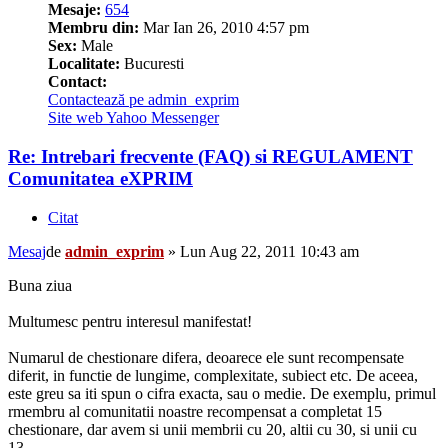
Mesaje:
654
Membru din:
Mar Ian 26, 2010 4:57 pm
Sex:
Male
Localitate:
Bucuresti
Contact:
Contactează pe admin_exprim
Site web
Yahoo Messenger
Re: Intrebari frecvente (FAQ) si REGULAMENT
Comunitatea eXPRIM
Citat
Mesaj
de
admin_exprim
»
Lun Aug 22, 2011 10:43 am
Buna ziua
Multumesc pentru interesul manifestat!
Numarul de chestionare difera, deoarece ele sunt recompensate
diferit, in functie de lungime, complexitate, subiect etc. De aceea,
este greu sa iti spun o cifra exacta, sau o medie. De exemplu, primul
rmembru al comunitatii noastre recompensat a completat 15
chestionare, dar avem si unii membrii cu 20, altii cu 30, si unii cu
13.