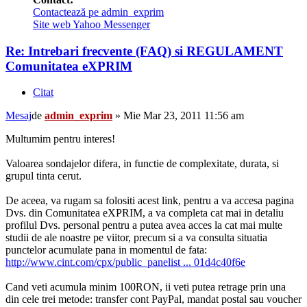
Contactează pe admin_exprim
Site web
Yahoo Messenger
Re: Intrebari frecvente (FAQ) si REGULAMENT
Comunitatea eXPRIM
Citat
Mesaj
de
admin_exprim
»
Mie Mar 23, 2011 11:56 am
Multumim pentru interes!
Valoarea sondajelor difera, in functie de complexitate, durata, si
grupul tinta cerut.
De aceea, va rugam sa folositi acest link, pentru a va accesa pagina
Dvs. din Comunitatea eXPRIM, a va completa cat mai in detaliu
profilul Dvs. personal pentru a putea avea acces la cat mai multe
studii de ale noastre pe viitor, precum si a va consulta situatia
punctelor acumulate pana in momentul de fata:
http://www.cint.com/cpx/public_panelist ... 01d4c40f6e
Cand veti acumula minim 100RON, ii veti putea retrage prin una
din cele trei metode: transfer cont PayPal, mandat postal sau voucher