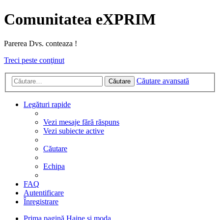
Comunitatea eXPRIM
Parerea Dvs. conteaza !
Treci peste conţinut
Căutare avansată
Căutare
Legături rapide
Vezi mesaje fără răspuns
Vezi subiecte active
Căutare
Echipa
FAQ
Autentificare
Înregistrare
Prima pagină
Haine si moda