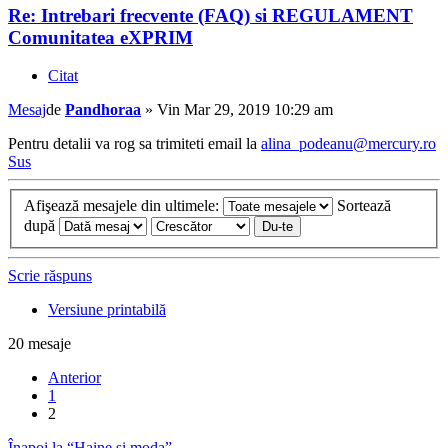
Re: Intrebari frecvente (FAQ) si REGULAMENT
Comunitatea eXPRIM
Citat
Mesaj
de
Pandhoraa
»
Vin Mar 29, 2019 10:29 am
Pentru detalii va rog sa trimiteti email la
alina_podeanu@mercury.ro
Sus
Afişează mesajele din ultimele:
Sortează
după
Scrie răspuns
Versiune printabilă
20 mesaje
Anterior
1
2
Înapoi la “Haine si moda”