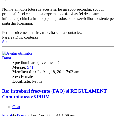
Noi ne-am dori totusi ca acesta sa fie un scop secondar, scopul
principal fiind cel de a va exprima opinia, si astfel de a putea
influenta (schimba in bine) piata produselor si serviciilor existente pe
piata din Romania.
Pentru orice nelamurire, nu ezita sa ma contactezi.
Parerea Dvs. conteaza!
Sus
Dana
Spre iluminare (nivel mediu)
Mesaje:
541
Membru din:
Joi Aug 18, 2011 7:02 am
Sex:
Female
Localitate:
Petrila
Re: Intrebari frecvente (FAQ) si REGULAMENT
Comunitatea eXPRIM
Citat
Mesaj
de
Dana
»
Lun Aug 22, 2011 1:59 pm