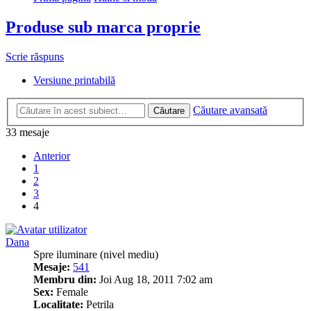
Produse sub marca proprie
Scrie răspuns
Versiune printabilă
Căutare avansată
Căutare
33 mesaje
Anterior
1
2
3
4
Dana
Spre iluminare (nivel mediu)
Mesaje:
541
Membru din:
Joi Aug 18, 2011 7:02 am
Sex:
Female
Localitate:
Petrila