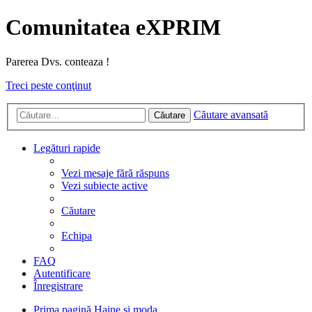
Comunitatea eXPRIM
Parerea Dvs. conteaza !
Treci peste conţinut
Căutare avansată
Căutare
Legături rapide
Vezi mesaje fără răspuns
Vezi subiecte active
Căutare
Echipa
FAQ
Autentificare
Înregistrare
Prima pagină
Haine si moda