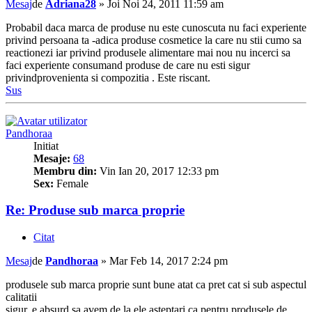
Mesaj
de
Adriana28
»
Joi Noi 24, 2011 11:59 am
Probabil daca marca de produse nu este cunoscuta nu faci experiente
privind persoana ta -adica produse cosmetice la care nu stii cumo sa
reactionezi iar privind produsele alimentare mai nou nu incerci sa
faci experiente consumand produse de care nu esti sigur
privindprovenienta si compozitia . Este riscant.
Sus
Pandhoraa
Initiat
Mesaje:
68
Membru din:
Vin Ian 20, 2017 12:33 pm
Sex:
Female
Re: Produse sub marca proprie
Citat
Mesaj
de
Pandhoraa
»
Mar Feb 14, 2017 2:24 pm
produsele sub marca proprie sunt bune atat ca pret cat si sub aspectul
calitatii
sigur, e absurd sa avem de la ele asteptari ca pentru produsele de