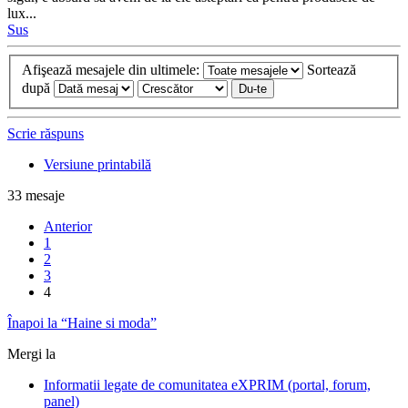
lux...
Sus
Afişează mesajele din ultimele:
Sortează
după
Scrie răspuns
Versiune printabilă
33 mesaje
Anterior
1
2
3
4
Înapoi la “Haine si moda”
Mergi la
Informatii legate de comunitatea eXPRIM (portal, forum,
panel)