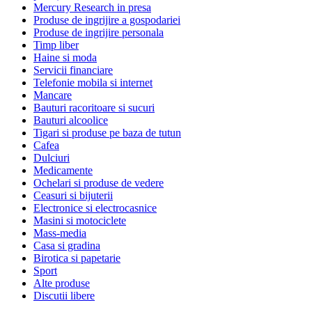
Mercury Research in presa
Produse de ingrijire a gospodariei
Produse de ingrijire personala
Timp liber
Haine si moda
Servicii financiare
Telefonie mobila si internet
Mancare
Bauturi racoritoare si sucuri
Bauturi alcoolice
Tigari si produse pe baza de tutun
Cafea
Dulciuri
Medicamente
Ochelari si produse de vedere
Ceasuri si bijuterii
Electronice si electrocasnice
Masini si motociclete
Mass-media
Casa si gradina
Birotica si papetarie
Sport
Alte produse
Discutii libere