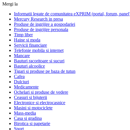
Mergi la
Informatii legate de comunitatea eXPRIM (portal, forum, panel
Mercury Research in presa
Produse de ingrijire a gospodariei
Produse de ingrijire personala
Timp liber
Haine si moda
Servicii financiare
Telefonie mobila si internet
Mancare
Bauturi racoritoare si sucuri
Bauturi alcoolice
Tigari si produse pe baza de tutun
Cafea
Dulciuri
Medicamente
Ochelari si produse de vedere
Ceasuri si bijuterii
Electronice si electrocasnice
Masini si motociclete
Mass-media
Casa si gradina
Birotica si papetarie
Sport