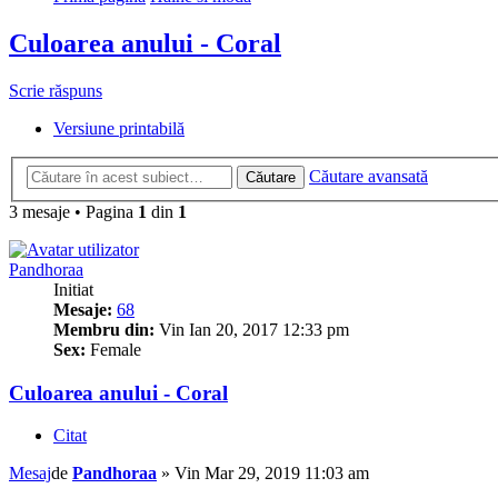
Culoarea anului - Coral
Scrie răspuns
Versiune printabilă
Căutare avansată
Căutare
3 mesaje • Pagina
1
din
1
Pandhoraa
Initiat
Mesaje:
68
Membru din:
Vin Ian 20, 2017 12:33 pm
Sex:
Female
Culoarea anului - Coral
Citat
Mesaj
de
Pandhoraa
»
Vin Mar 29, 2019 11:03 am