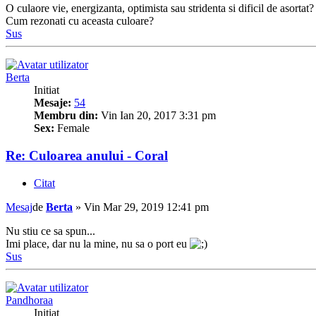
O culaore vie, energizanta, optimista sau stridenta si dificil de asortat?
Cum rezonati cu aceasta culoare?
Sus
Berta
Initiat
Mesaje:
54
Membru din:
Vin Ian 20, 2017 3:31 pm
Sex:
Female
Re: Culoarea anului - Coral
Citat
Mesaj
de
Berta
»
Vin Mar 29, 2019 12:41 pm
Nu stiu ce sa spun...
Imi place, dar nu la mine, nu sa o port eu
Sus
Pandhoraa
Initiat