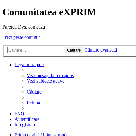
Comunitatea eXPRIM
Parerea Dvs. conteaza !
Treci peste conţinut
Căutare avansată
Căutare
Legături rapide
Vezi mesaje fără răspuns
Vezi subiecte active
Căutare
Echipa
FAQ
Autentificare
Înregistrare
Prima pagină
Haine si moda