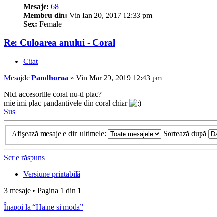
Mesaje:
68
Membru din:
Vin Ian 20, 2017 12:33 pm
Sex:
Female
Re: Culoarea anului - Coral
Citat
Mesaj
de
Pandhoraa
»
Vin Mar 29, 2019 12:43 pm
Nici accesoriile coral nu-ti plac?
mie imi plac pandantivele din coral chiar
Sus
Afişează mesajele din ultimele:
Sortează după
Scrie răspuns
Versiune printabilă
3 mesaje • Pagina
1
din
1
Înapoi la “Haine si moda”