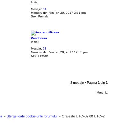
Initiat
Mesaje:
54
Membru din:
Vin Ian 20, 2017 3:31 pm
Sex:
Female
Pandhoraa
Initiat
Mesaje:
68
Membru din:
Vin Ian 20, 2017 12:33 pm
Sex:
Female
3 mesaje • Pagina
1
din
1
Mergi la
pa
Şterge toate cookie-urile forumului
Ora este UTC+02:00 UTC+2