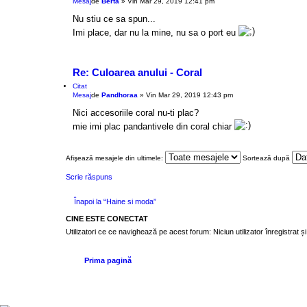
Mesaj
de
Berta
»
Vin Mar 29, 2019 12:41 pm
Nu stiu ce sa spun...
Imi place, dar nu la mine, nu sa o port eu
Re: Culoarea anului - Coral
Citat
Mesaj
de
Pandhoraa
»
Vin Mar 29, 2019 12:43 pm
Nici accesoriile coral nu-ti plac?
mie imi plac pandantivele din coral chiar
Afişează mesajele din ultimele:
Sortează după
Scrie răspuns
Înapoi la “Haine si moda”
CINE ESTE CONECTAT
Utilizatori ce ce navighează pe acest forum: Niciun utilizator înregistrat și 
Prima pagină