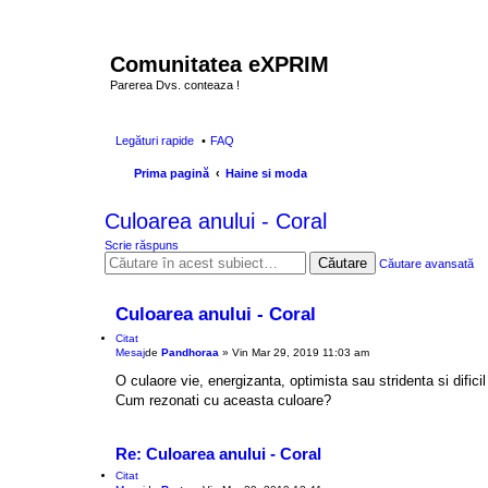
Comunitatea eXPRIM
Parerea Dvs. conteaza !
Legături rapide
FAQ
Prima pagină
Haine si moda
Culoarea anului - Coral
Scrie răspuns
Căutare
Căutare avansată
Culoarea anului - Coral
Citat
Mesaj
de
Pandhoraa
»
Vin Mar 29, 2019 11:03 am
O culaore vie, energizanta, optimista sau stridenta si difici
Cum rezonati cu aceasta culoare?
Re: Culoarea anului - Coral
Citat