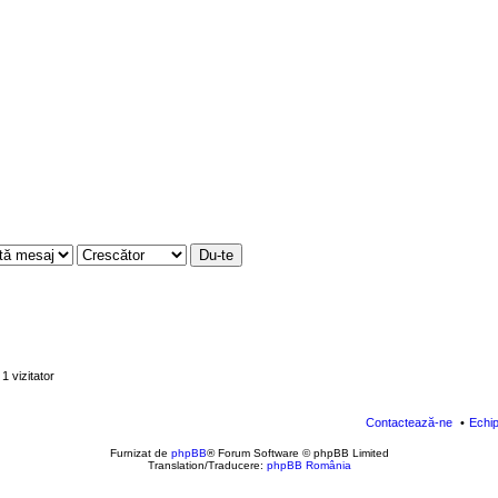
1 vizitator
Contactează-ne
Echi
Furnizat de
phpBB
® Forum Software © phpBB Limited
Translation/Traducere:
phpBB România