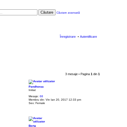
Căutare
Căutare avansată
Înregistrare
Autentificare
3 mesaje • Pagina
1
din
1
Pandhoraa
Initiat
Mesaje:
68
Membru din:
Vin Ian 20, 2017 12:33 pm
Sex:
Female
Berta