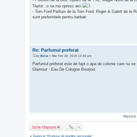
j
Taylor...o sa ma opresc aici
- Tom Ford Parfum de la Tom Ford, Roger & Galett de la
sunt preferintele pentru barbati
Re: Parfumul preferat
de
Berta
»
Mie Feb 28, 2018 12:40 pm
M
e
Parfumul preferat este de fapt o apa de colonie care nu se
s
Glamour - Eau De Cologne Bourjois
a
j
Afişează 
Scrie răspuns
Înapoi la “Produse de ingrijire personala”