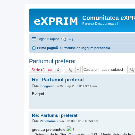
Comunitatea eXP
Parerea Dvs. conteaza !
Legături rapide
FAQ
Prima pagină
Produse de ingrijire personala
Parfumul preferat
Scrie răspuns
Re: Parfumul preferat
de
mnegrescu
»
Vin Sep 23, 2011 9:14 am
M
e
Bvlgari
s
a
j
Re: Parfumul preferat
de
Pandhoraa
»
Vin Feb 03, 2017 10:53 am
M
e
greu cu preferintele
s
- Poisson de la Dior, Opium de la YSL, Magie Noire de la 
a