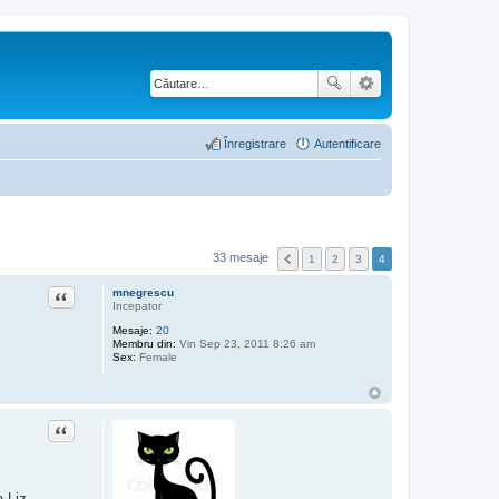
Înregistrare
Autentificare
33 mesaje
1
2
3
4
Citat
mnegrescu
Incepator
Mesaje:
20
Membru din:
Vin Sep 23, 2011 8:26 am
Sex:
Female
Citat
a Liz