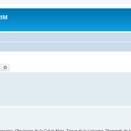
RIM
Lancome, Obsession de la Calvin Klein, Tresor de la Lancome, Diamonds de l