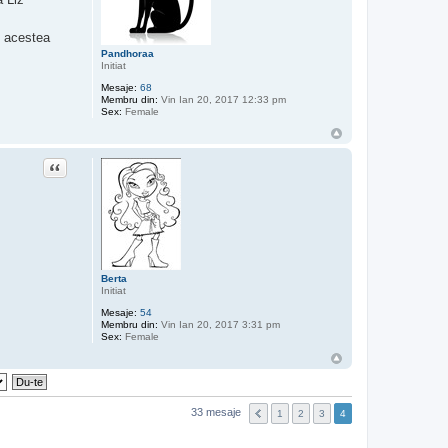
 acestea
Pandhoraa
Initiat
Mesaje:
68
Membru din:
Vin Ian 20, 2017 12:33 pm
Sex:
Female
Citat
Berta
Initiat
Mesaje:
54
Membru din:
Vin Ian 20, 2017 3:31 pm
Sex:
Female
33 mesaje
1
2
3
4