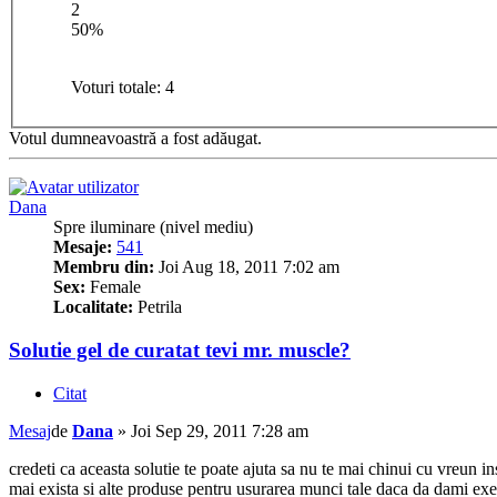
2
50%
Voturi totale:
4
Votul dumneavoastră a fost adăugat.
Dana
Spre iluminare (nivel mediu)
Mesaje:
541
Membru din:
Joi Aug 18, 2011 7:02 am
Sex:
Female
Localitate:
Petrila
Solutie gel de curatat tevi mr. muscle?
Citat
Mesaj
de
Dana
»
Joi Sep 29, 2011 7:28 am
credeti ca aceasta solutie te poate ajuta sa nu te mai chinui cu vreun in
mai exista si alte produse pentru usurarea munci tale daca da dami exe