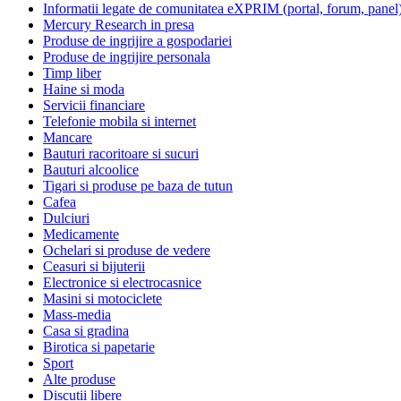
Informatii legate de comunitatea eXPRIM (portal, forum, panel
Mercury Research in presa
Produse de ingrijire a gospodariei
Produse de ingrijire personala
Timp liber
Haine si moda
Servicii financiare
Telefonie mobila si internet
Mancare
Bauturi racoritoare si sucuri
Bauturi alcoolice
Tigari si produse pe baza de tutun
Cafea
Dulciuri
Medicamente
Ochelari si produse de vedere
Ceasuri si bijuterii
Electronice si electrocasnice
Masini si motociclete
Mass-media
Casa si gradina
Birotica si papetarie
Sport
Alte produse
Discutii libere