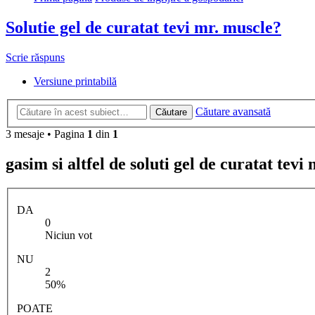
Solutie gel de curatat tevi mr. muscle?
Scrie răspuns
Versiune printabilă
Căutare avansată
Căutare
3 mesaje • Pagina
1
din
1
gasim si altfel de soluti gel de curatat tevi
DA
0
Niciun vot
NU
2
50%
POATE