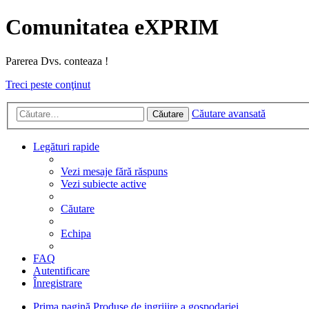
Comunitatea eXPRIM
Parerea Dvs. conteaza !
Treci peste conţinut
Căutare avansată
Căutare
Legături rapide
Vezi mesaje fără răspuns
Vezi subiecte active
Căutare
Echipa
FAQ
Autentificare
Înregistrare
Prima pagină
Produse de ingrijire a gospodariei