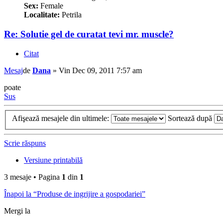
Sex:
Female
Localitate:
Petrila
Re: Solutie gel de curatat tevi mr. muscle?
Citat
Mesaj
de
Dana
»
Vin Dec 09, 2011 7:57 am
poate
Sus
Afişează mesajele din ultimele:
Sortează după
Scrie răspuns
Versiune printabilă
3 mesaje • Pagina
1
din
1
Înapoi la “Produse de ingrijire a gospodariei”
Mergi la