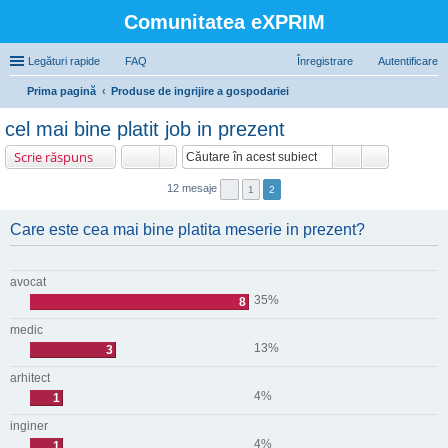
Comunitatea eXPRIM
Legături rapide
FAQ
Înregistrare
Autentificare
Prima pagină
Produse de ingrijire a gospodariei
ăut
cel mai bine platit job in prezent
are
Scrie răspuns
12 mesaje
1
2
Care este cea mai bine platita meserie in prezent?
avocat
35%
8
medic
13%
3
arhitect
4%
1
inginer
4%
1