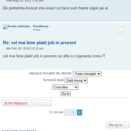
Sâm Aug 20, 2011 1:00 pm
M
e
De preferinta Avocat stie exact ce face sunt foarte siguri pe ei
s
a
j
Pandhoraa
Citat
Initiat
Re: cel mai bine platit job in prezent
Mie Feb 28, 2018 12:11 pm
M
e
cel mai bine platit job in prezent se afla cu siguranta zona IT
s
a
j
Afişează mesajele din ultimele:
Sortează după
Scrie răspuns
12 mesaje
1
2
Mergi la