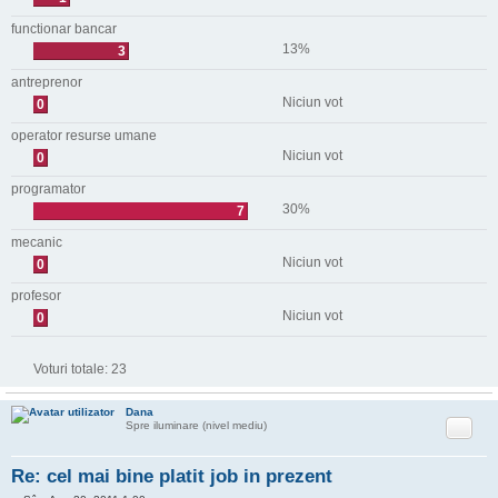
functionar bancar
13%
3
antreprenor
Niciun vot
0
operator resurse umane
Niciun vot
0
programator
30%
7
mecanic
Niciun vot
0
profesor
Niciun vot
0
Voturi totale:
23
Dana
Citat
Spre iluminare (nivel mediu)
Re: cel mai bine platit job in prezent