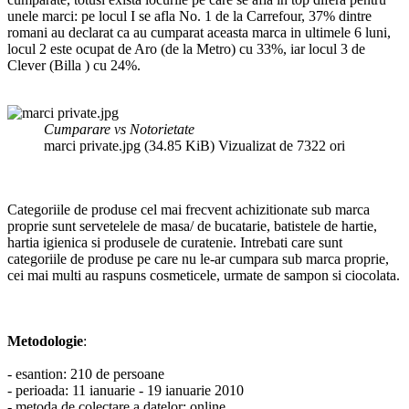
unele marci: pe locul I se afla No. 1 de la Carrefour, 37% dintre
romani au declarat ca au cumparat aceasta marca in ultimele 6 luni,
locul 2 este ocupat de Aro (de la Metro) cu 33%, iar locul 3 de
Clever (Billa ) cu 24%.
Cumparare vs Notorietate
marci private.jpg (34.85 KiB) Vizualizat de 7322 ori
Categoriile de produse cel mai frecvent achizitionate sub marca
proprie sunt servetelele de masa/ de bucatarie, batistele de hartie,
hartia igienica si produsele de curatenie. Intrebati care sunt
categoriile de produse pe care nu le-ar cumpara sub marca proprie,
cei mai multi au raspuns cosmeticele, urmate de sampon si ciocolata.
Metodologie
:
- esantion: 210 de persoane
- perioada: 11 ianuarie - 19 ianuarie 2010
- metoda de colectare a datelor: online