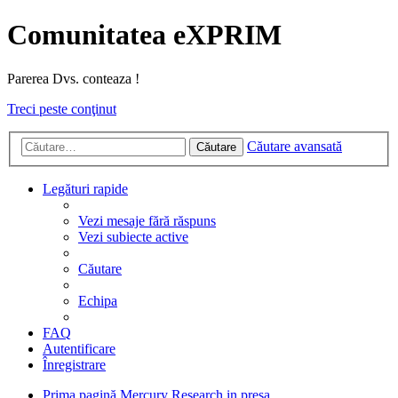
Comunitatea eXPRIM
Parerea Dvs. conteaza !
Treci peste conţinut
Căutare avansată
Căutare
Legături rapide
Vezi mesaje fără răspuns
Vezi subiecte active
Căutare
Echipa
FAQ
Autentificare
Înregistrare
Prima pagină
Mercury Research in presa