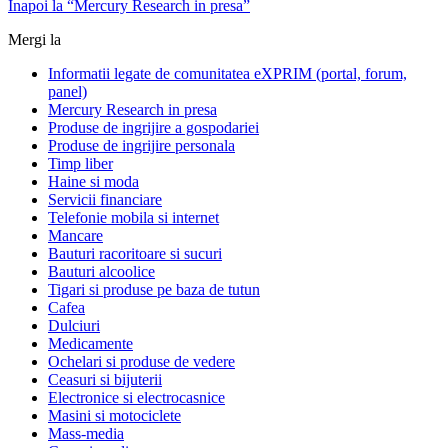
Înapoi la “Mercury Research in presa”
Mergi la
Informatii legate de comunitatea eXPRIM (portal, forum,
panel)
Mercury Research in presa
Produse de ingrijire a gospodariei
Produse de ingrijire personala
Timp liber
Haine si moda
Servicii financiare
Telefonie mobila si internet
Mancare
Bauturi racoritoare si sucuri
Bauturi alcoolice
Tigari si produse pe baza de tutun
Cafea
Dulciuri
Medicamente
Ochelari si produse de vedere
Ceasuri si bijuterii
Electronice si electrocasnice
Masini si motociclete
Mass-media