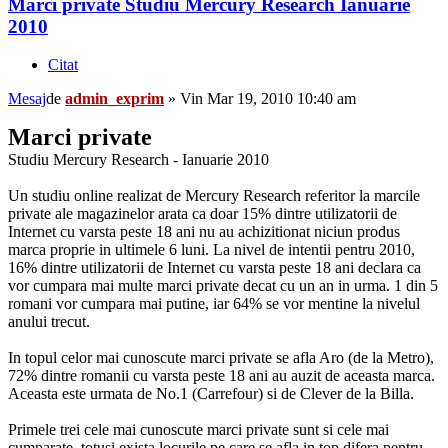
Marci private Studiu Mercury Research Ianuarie
2010
Citat
Mesaj
de
admin_exprim
»
Vin Mar 19, 2010 10:40 am
Marci private
Studiu Mercury Research - Ianuarie 2010
Un studiu online realizat de Mercury Research referitor la marcile
private ale magazinelor arata ca doar 15% dintre utilizatorii de
Internet cu varsta peste 18 ani nu au achizitionat niciun produs
marca proprie in ultimele 6 luni. La nivel de intentii pentru 2010,
16% dintre utilizatorii de Internet cu varsta peste 18 ani declara ca
vor cumpara mai multe marci private decat cu un an in urma. 1 din 5
romani vor cumpara mai putine, iar 64% se vor mentine la nivelul
anului trecut.
In topul celor mai cunoscute marci private se afla Aro (de la Metro),
72% dintre romanii cu varsta peste 18 ani au auzit de aceasta marca.
Aceasta este urmata de No.1 (Carrefour) si de Clever de la Billa.
Primele trei cele mai cunoscute marci private sunt si cele mai
cumparate, totusi exista locurile pe care se afla in top difera pentru