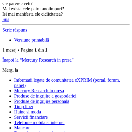
Ce parere aveti?
Mai exista cele patru anotimpuri?
Isi mai manifesta ele ciclicitatea?
Sus
Scrie răspuns
Versiune printabilă
1 mesaj • Pagina
1
din
1
Înapoi la “Mercury Research in presa”
Mergi la
Informatii legate de comunitatea eXPRIM (portal, forum,
panel)
Mercury Research in presa
Produse de ingrijire a gospodariei
Produse de ingrijire personala
Timp liber
Haine si moda
Servicii financiare
Telefonie mobila si internet
Mancare