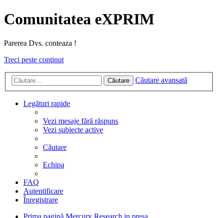
Comunitatea eXPRIM
Parerea Dvs. conteaza !
Treci peste conţinut
Căutare avansată
Căutare
Legături rapide
Vezi mesaje fără răspuns
Vezi subiecte active
Căutare
Echipa
FAQ
Autentificare
Înregistrare
Prima pagină
Mercury Research in presa