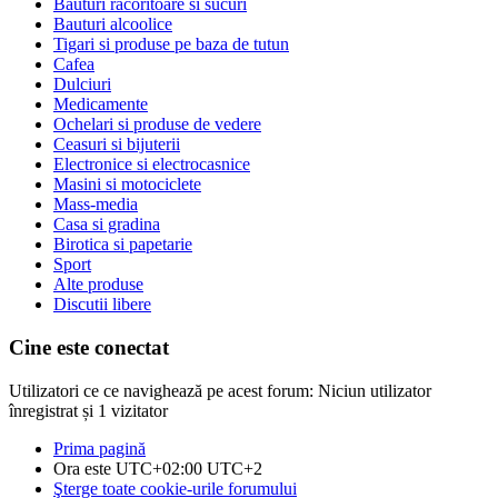
Bauturi racoritoare si sucuri
Bauturi alcoolice
Tigari si produse pe baza de tutun
Cafea
Dulciuri
Medicamente
Ochelari si produse de vedere
Ceasuri si bijuterii
Electronice si electrocasnice
Masini si motociclete
Mass-media
Casa si gradina
Birotica si papetarie
Sport
Alte produse
Discutii libere
Cine este conectat
Utilizatori ce ce navighează pe acest forum: Niciun utilizator
înregistrat și 1 vizitator
Prima pagină
Ora este UTC+02:00 UTC+2
Şterge toate cookie-urile forumului