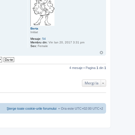
t
e
a
z
ă
p
e
Berta
a
Initiat
d
m
Mesaje:
54
i
Membru din:
Vin Ian 20, 2017 3:31 pm
n
Sex:
Female
_
e
x
p
r
i
4 mesaje • Pagina
1
din
1
m
Mergi la
Şterge toate cookie-urile forumului
Ora este UTC+02:00 UTC+2