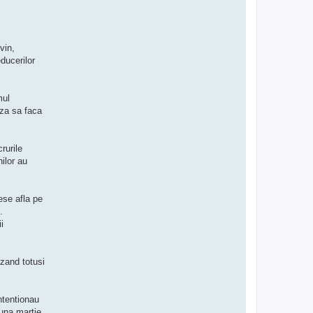
vin,
educerilor
mul
aza sa faca
rurile
ilor au
ese afla pe
.
i
azand totusi
intentionau
luna martie