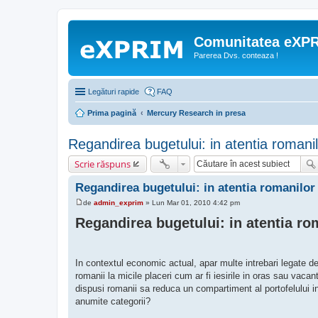
Comunitatea eXP
Parerea Dvs. conteaza !
Legături rapide
FAQ
Prima pagină
Mercury Research in presa
Regandirea bugetului: in atentia romani
Scrie răspuns
Regandirea bugetului: in atentia romanilor
de
admin_exprim
»
Lun Mar 01, 2010 4:42 pm
M
e
Regandirea bugetului: in atentia ro
s
a
j
In contextul economic actual, apar multe intrebari legate d
romanii la micile placeri cum ar fi iesirile in oras sau vacan
dispusi romanii sa reduca un compartiment al portofelului in
anumite categorii?