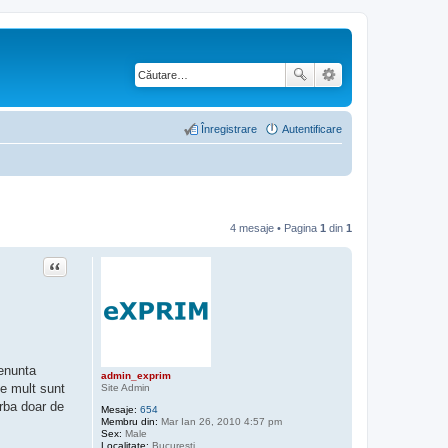
Înregistrare
Autentificare
4 mesaje • Pagina
1
din
1
Citat
renunta
admin_exprim
de mult sunt
Site Admin
orba doar de
Mesaje:
654
Membru din:
Mar Ian 26, 2010 4:57 pm
Sex:
Male
Localitate:
Bucuresti