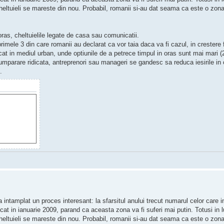
eltuieli se mareste din nou. Probabil, romanii si-au dat seama ca este o zon
oras, cheltuielile legate de casa sau comunicatii.
e primele 3 din care romanii au declarat ca vor taia daca va fi cazul, in crestere
at in mediul urban, unde optiunile de a petrece timpul in oras sunt mai mari 
umparare ridicata, antreprenori sau manageri se gandesc sa reduca iesirile in o
.
a intamplat un proces interesant: la sfarsitul anului trecut numarul celor care 
cat in ianuarie 2009, parand ca aceasta zona va fi suferi mai putin. Totusi in 
eltuieli se mareste din nou. Probabil, romanii si-au dat seama ca este o zon