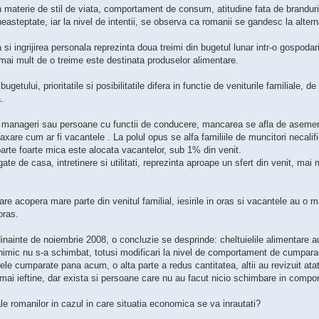
e in materie de stil de viata, comportament de consum, atitudine fata de brandur
neasteptate, iar la nivel de intentii, se observa ca romanii se gandesc la altern
 si ingrijirea personala reprezinta doua treimi din bugetul lunar intr-o gospodar
 mai mult de o treime este destinata produselor alimentare.
getului, prioritatile si posibilitatile difera in functie de veniturile familiale, de
.
ale, manageri sau persoane cu functii de conducere, mancarea se afla de asem
elaxare cum ar fi vacantele . La polul opus se alfa familiile de muncitori necalifi
arte foarte mica este alocata vacantelor, sub 1% din venit.
ate de casa, intretinere si utilitati, reprezinta aproape un sfert din venit, mai 
are acopera mare parte din venitul familial, iesirile in oras si vacantele au o 
oras.
dinainte de noiembrie 2008, o concluzie se desprinde: cheltuielile alimentare 
 nimic nu s-a schimbat, totusi modificari la nivel de comportament de cumpara
ele cumparate pana acum, o alta parte a redus cantitatea, altii au revizuit atat
i mai ieftine, dar exista si persoane care nu au facut nicio schimbare in comp
e romanilor in cazul in care situatia economica se va inrautati?