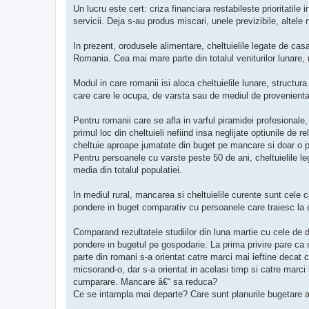
Un lucru este cert: criza financiara restabileste prioritatil
servicii. Deja s-au produs miscari, unele previzibile, altele 
In prezent, orodusele alimentare, cheltuielile legate de casa
Romania. Cea mai mare parte din totalul veniturilor lunare,
Modul in care romanii isi aloca cheltuielile lunare, structura bu
care care le ocupa, de varsta sau de mediul de provenienta
Pentru romanii care se afla in varful piramidei profesion
primul loc din cheltuieli nefiind insa neglijate optiunile de r
cheltuie aproape jumatate din buget pe mancare si doar o p
Pentru persoanele cu varste peste 50 de ani, cheltuielile leg
media din totalul populatiei.
In mediul rural, mancarea si cheltuielile curente sunt cele c
pondere in buget comparativ cu persoanele care traiesc la 
Comparand rezultatele studiilor din luna martie cu cele de 
pondere in bugetul pe gospodarie. La prima privire pare ca
parte din romani s-a orientat catre marci mai ieftine decat c
micsorand-o, dar s-a orientat in acelasi timp si catre marc
cumparare. Mancare â€“ sa reduca?
Ce se intampla mai departe? Care sunt planurile bugetare al