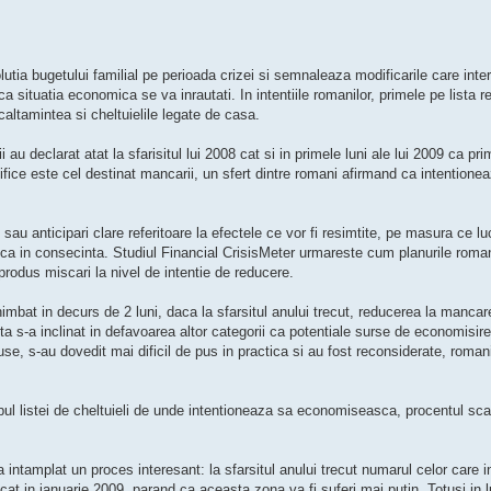
tia bugetului familial pe perioada crizei si semnaleaza modificarile care inter
ca situatia economica se va inrautati. In intentiile romanilor, primele pe lista r
caltamintea si cheltuielile legate de casa.
 declarat atat la sfarisitul lui 2008 cat si in primele luni ale lui 2009 ca pri
ifice este cel destinat mancarii, un sfert dintre romani afirmand ca intentione
au anticipari clare referitoare la efectele ce vor fi resimtite, pe masura ce luc
fica in consecinta. Studiul Financial CrisisMeter urmareste cum planurile roman
 produs miscari la nivel de intentie de reducere.
imbat in decurs de 2 luni, daca la sfarsitul anului trecut, reducerea la mancar
a s-a inclinat in defavoarea altor categorii ca potentiale surse de economisire
use, s-au dovedit mai dificil de pus in practica si au fost reconsiderate, romani
opul listei de cheltuieli de unde intentioneaza sa economiseasca, procentul sc
a intamplat un proces interesant: la sfarsitul anului trecut numarul celor care 
cat in ianuarie 2009, parand ca aceasta zona va fi suferi mai putin. Totusi in 