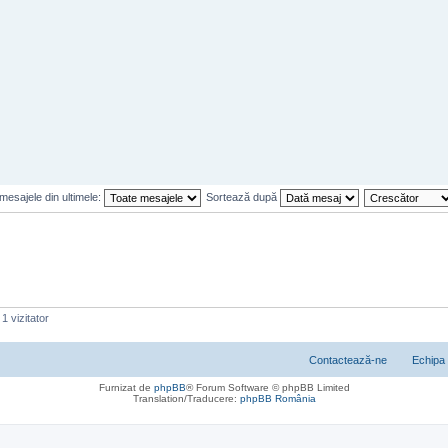
mesajele din ultimele:
Sortează după
1 vizitator
Contactează-ne
Echipa
Furnizat de
phpBB
® Forum Software © phpBB Limited
Translation/Traducere:
phpBB România