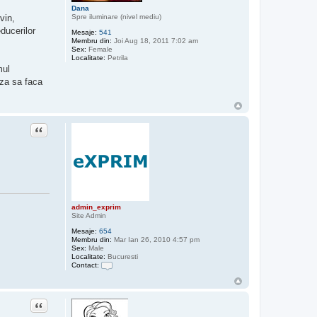
Dana
Spre iluminare (nivel mediu)
vin,
educerilor
Mesaje:
541
Membru din:
Joi Aug 18, 2011 7:02 am
Sex:
Female
Localitate:
Petrila
mul
aza sa faca
Citat
admin_exprim
Site Admin
Mesaje:
654
Membru din:
Mar Ian 26, 2010 4:57 pm
Sex:
Male
Localitate:
Bucuresti
Contact:
C
o
n
t
Citat
a
c