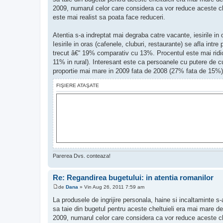
2009, numarul celor care considera ca vor reduce aceste ch
este mai realist sa poata face reduceri.
Atentia s-a indreptat mai degraba catre vacante, iesirile in 
Iesirile in oras (cafenele, cluburi, restaurante) se afla intr
trecut â€“ 19% comparativ cu 13%. Procentul este mai ridic
11% in rural). Interesant este ca persoanele cu putere de c
proportie mai mare in 2009 fata de 2008 (27% fata de 15%)
FIŞIERE ATAŞATE
Parerea Dvs. conteaza!
Re: Regandirea bugetului: in atentia romanilor
de
Dana
»
Vin Aug 26, 2011 7:59 am
M
e
La produsele de ingrijire personala, haine si incaltaminte s-
s
sa taie din bugetul pentru aceste cheltuieli era mai mare de
a
j
2009, numarul celor care considera ca vor reduce aceste ch