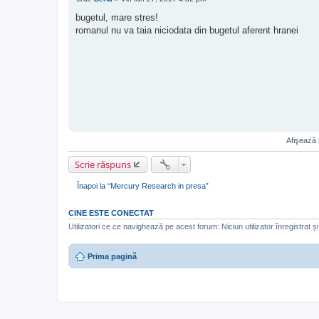
M
e
bugetul, mare stres!
s
romanul nu va taia niciodata din bugetul aferent hranei
a
j
Afişează 
Scrie răspuns
Înapoi la “Mercury Research in presa”
CINE ESTE CONECTAT
Utilizatori ce ce navighează pe acest forum: Niciun utilizator înregistrat și 
Prima pagină