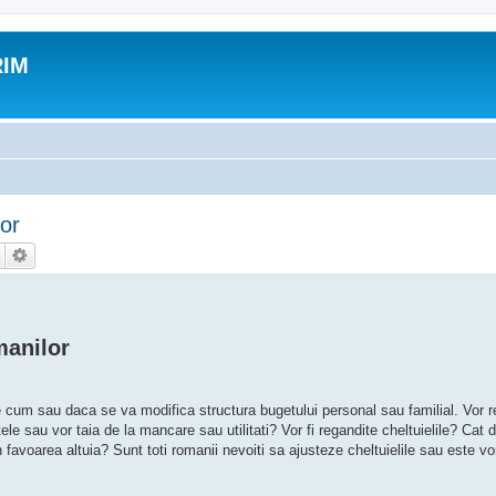
RIM
lor
manilor
e cum sau daca se va modifica structura bugetului personal sau familial. Vor 
tele sau vor taia de la mancare sau utilitati? Vor fi regandite cheltuielile? Cat 
 favoarea altuia? Sunt toti romanii nevoiti sa ajusteze cheltuielile sau este v