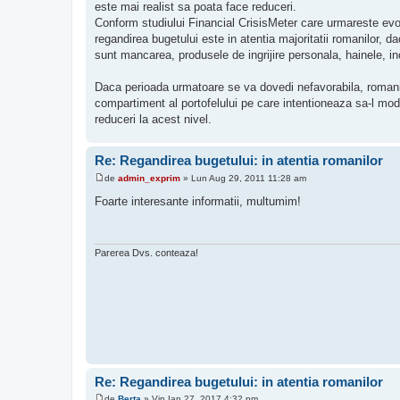
este mai realist sa poata face reduceri.
Conform studiului Financial CrisisMeter care urmareste evolu
regandirea bugetului este in atentia majoritatii romanilor, da
sunt mancarea, produsele de ingrijire personala, hainele, in
Daca perioada urmatoare se va dovedi nefavorabila, romanii au
compartiment al portofelului pe care intentioneaza sa-l mod
reduceri la acest nivel.
Re: Regandirea bugetului: in atentia romanilor
de
admin_exprim
»
Lun Aug 29, 2011 11:28 am
M
e
Foarte interesante informatii, multumim!
s
a
j
Parerea Dvs. conteaza!
Re: Regandirea bugetului: in atentia romanilor
de
Berta
»
Vin Ian 27, 2017 4:32 pm