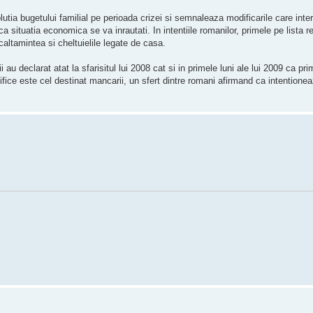
tia bugetului familial pe perioada crizei si semnaleaza modificarile care inter
ca situatia economica se va inrautati. In intentiile romanilor, primele pe lista r
caltamintea si cheltuielile legate de casa.
 declarat atat la sfarisitul lui 2008 cat si in primele luni ale lui 2009 ca pri
ifice este cel destinat mancarii, un sfert dintre romani afirmand ca intentione