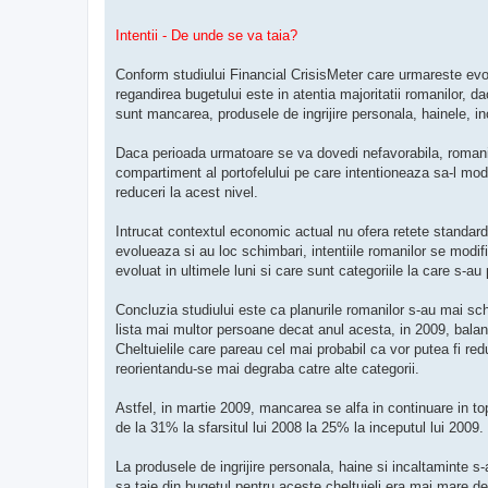
Intentii - De unde se va taia?
Conform studiului Financial CrisisMeter care urmareste evolu
regandirea bugetului este in atentia majoritatii romanilor, da
sunt mancarea, produsele de ingrijire personala, hainele, in
Daca perioada urmatoare se va dovedi nefavorabila, romanii au
compartiment al portofelului pe care intentioneaza sa-l mod
reduceri la acest nivel.
Intrucat contextul economic actual nu ofera retete standard s
evolueaza si au loc schimbari, intentiile romanilor se modi
evoluat in ultimele luni si care sunt categoriile la care s-au
Concluzia studiului este ca planurile romanilor s-au mai sch
lista mai multor persoane decat anul acesta, in 2009, balant
Cheltuielile care pareau cel mai probabil ca vor putea fi red
reorientandu-se mai degraba catre alte categorii.
Astfel, in martie 2009, mancarea se alfa in continuare in t
de la 31% la sfarsitul lui 2008 la 25% la inceputul lui 2009.
La produsele de ingrijire personala, haine si incaltaminte s-
sa taie din bugetul pentru aceste cheltuieli era mai mare de