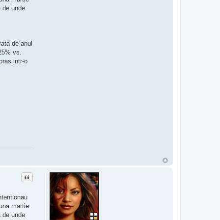
a de unde
 fata de anul
(25% vs.
ras intr-o
Citat
intentionau
luna martie
a de unde