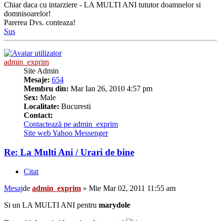
Chiar daca cu intarziere - LA MULTI ANI tututor doamnelor si
domnisoarelor!
Parerea Dvs. conteaza!
Sus
admin_exprim
Site Admin
Mesaje:
654
Membru din:
Mar Ian 26, 2010 4:57 pm
Sex:
Male
Localitate:
Bucuresti
Contact:
Contactează pe admin_exprim
Site web
Yahoo Messenger
Re: La Multi Ani / Urari de bine
Citat
Mesaj
de
admin_exprim
»
Mie Mar 02, 2011 11:55 am
Si un LA MULTI ANI pentru
marydole