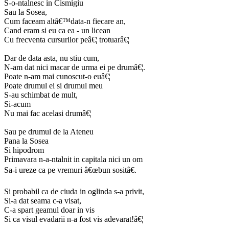
S-o-ntalnesc in Cismigiu
Sau la Sosea,
Cum faceam altâ€™data-n fiecare an,
Cand eram si eu ca ea - un licean
Cu frecventa cursurilor peâ€¦ trotuarâ€¦
Dar de data asta, nu stiu cum,
N-am dat nici macar de urma ei pe drumâ€¦.
Poate n-am mai cunoscut-o euâ€¦
Poate drumul ei si drumul meu
S-au schimbat de mult,
Si-acum
Nu mai fac acelasi drumâ€¦
Sau pe drumul de la Ateneu
Pana la Sosea
Si hipodrom
Primavara n-a-ntalnit in capitala nici un om
Sa-i ureze ca pe vremuri â€œbun sositâ€.
Si probabil ca de ciuda in oglinda s-a privit,
Si-a dat seama c-a visat,
C-a spart geamul doar in vis
Si ca visul evadarii n-a fost vis adevarat!â€¦