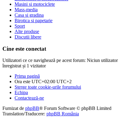
Masini si motociclete
Mass-media
Casa si gradina
Birotica si papetarie
Sport
Alte produse
Discutii libere
Cine este conectat
Utilizatori ce ce navighează pe acest forum: Niciun utilizator
înregistrat și 1 vizitator
Prima pagină
Ora este UTC+02:00 UTC+2
Şterge toate cookie-urile forumului
Echipa
Contactează-ne
Furnizat de
phpBB
® Forum Software © phpBB Limited
Translation/Traducere:
phpBB România