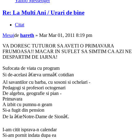
Yahoo Messenger
Re: La Multi Ani / Urari de bine
Citat
Mesaj
de
hareth
»
Mar Mar 01, 2011 8:19 pm
VA DORESC TUTUROR SA AVETI O PRIMAVARA
FRUMOASA!! MACAR IN SUFLET SA SIMTIM CA AZI NE
DESPARTIM DE IARNA!
Sufocata de viata cu program
Si de-acelasi â€œva urmaâ€ cotidian
Al savantilor cu barba, cu sosoni si ochelari -
Pedagogi si profesori octogenari
De algebra, geografie si pian -
Primavara
A izbit cu pumnu-n geam
Si-a fugit din pension
De la â€œNotre-Dame de Sionâ€.
I-am citit isprava-n calendar
Si-am pornit indata dupa ea