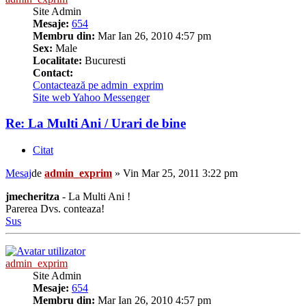
Site Admin
Mesaje:
654
Membru din:
Mar Ian 26, 2010 4:57 pm
Sex:
Male
Localitate:
Bucuresti
Contact:
Contactează pe admin_exprim
Site web
Yahoo Messenger
Re: La Multi Ani / Urari de bine
Citat
Mesaj
de
admin_exprim
»
Vin Mar 25, 2011 3:22 pm
jmecheritza
- La Multi Ani !
Parerea Dvs. conteaza!
Sus
admin_exprim
Site Admin
Mesaje:
654
Membru din:
Mar Ian 26, 2010 4:57 pm