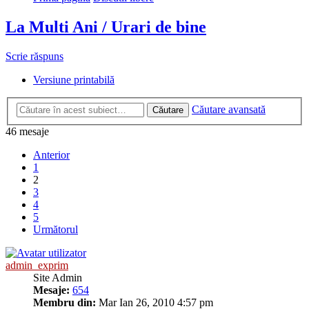
La Multi Ani / Urari de bine
Scrie răspuns
Versiune printabilă
Căutare avansată
Căutare
46 mesaje
Anterior
1
2
3
4
5
Următorul
admin_exprim
Site Admin
Mesaje:
654
Membru din:
Mar Ian 26, 2010 4:57 pm