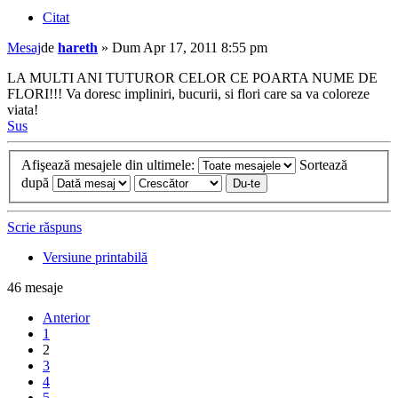
Citat
Mesaj
de
hareth
»
Dum Apr 17, 2011 8:55 pm
LA MULTI ANI TUTUROR CELOR CE POARTA NUME DE
FLORI!!! Va doresc impliniri, bucurii, si flori care sa va coloreze
viata!
Sus
Afişează mesajele din ultimele:
Sortează
după
Scrie răspuns
Versiune printabilă
46 mesaje
Anterior
1
2
3
4
5