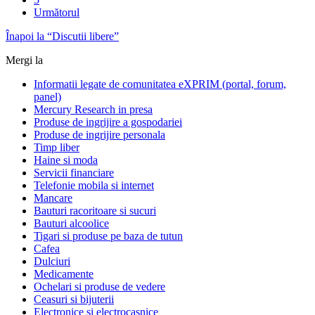
Următorul
Înapoi la “Discutii libere”
Mergi la
Informatii legate de comunitatea eXPRIM (portal, forum,
panel)
Mercury Research in presa
Produse de ingrijire a gospodariei
Produse de ingrijire personala
Timp liber
Haine si moda
Servicii financiare
Telefonie mobila si internet
Mancare
Bauturi racoritoare si sucuri
Bauturi alcoolice
Tigari si produse pe baza de tutun
Cafea
Dulciuri
Medicamente
Ochelari si produse de vedere
Ceasuri si bijuterii
Electronice si electrocasnice