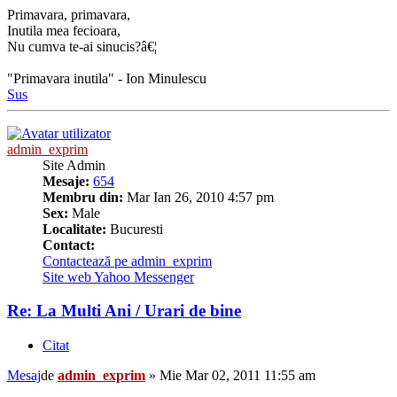
Primavara, primavara,
Inutila mea fecioara,
Nu cumva te-ai sinucis?â€¦
"Primavara inutila" - Ion Minulescu
Sus
admin_exprim
Site Admin
Mesaje:
654
Membru din:
Mar Ian 26, 2010 4:57 pm
Sex:
Male
Localitate:
Bucuresti
Contact:
Contactează pe admin_exprim
Site web
Yahoo Messenger
Re: La Multi Ani / Urari de bine
Citat
Mesaj
de
admin_exprim
»
Mie Mar 02, 2011 11:55 am