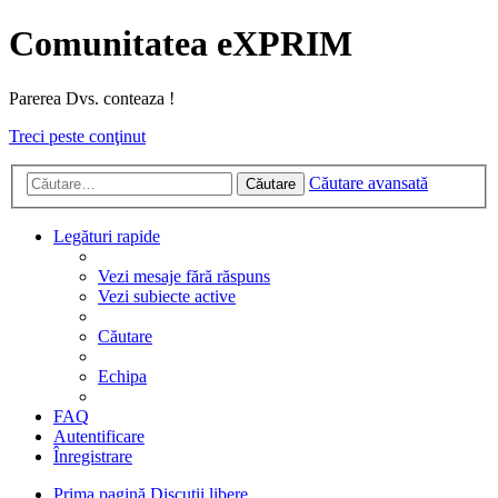
Comunitatea eXPRIM
Parerea Dvs. conteaza !
Treci peste conţinut
Căutare avansată
Căutare
Legături rapide
Vezi mesaje fără răspuns
Vezi subiecte active
Căutare
Echipa
FAQ
Autentificare
Înregistrare
Prima pagină
Discutii libere