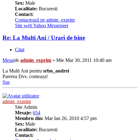
Sex:
Male
Localitate:
Bucuresti
Contact:
Contactează pe admin_exprim
Site web
Yahoo Messenger
Re: La Multi Ani / Urari de bine
Citat
Mesaj
de
admin_exprim
»
Mie Mar 30, 2011 10:40 am
La Multi Ani pentru
srbn_andrei
Parerea Dvs. conteaza!
Sus
admin_exprim
Site Admin
Mesaje:
654
Membru din:
Mar Ian 26, 2010 4:57 pm
Sex:
Male
Localitate:
Bucuresti
Contact: