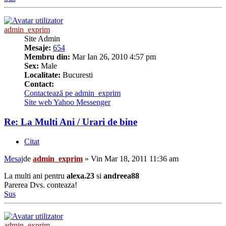
admin_exprim
Site Admin
Mesaje:
654
Membru din:
Mar Ian 26, 2010 4:57 pm
Sex:
Male
Localitate:
Bucuresti
Contact:
Contactează pe admin_exprim
Site web
Yahoo Messenger
Re: La Multi Ani / Urari de bine
Citat
Mesaj
de
admin_exprim
»
Vin Mar 18, 2011 11:36 am
La multi ani pentru
alexa.23
si
andreea88
Parerea Dvs. conteaza!
Sus
admin_exprim