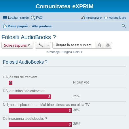
Comunitatea eXPRIM
Legături rapide
FAQ
Înregistrare
Autentificare
Prima pagină
Alte produse
ăut
Folositi AudioBooks ?
are
Scrie răspuns
4 mesaje • Pagina
1
din
1
Folositi AudioBooks ?
DA, destul de frecvent
Niciun vot
0
DA, am folosit de cateva ori
25%
2
NU, nu imi place ideea. Mai bine citesc sau ma uit la TV
38%
3
Ce inseamna 'audiobooks' ?
38%
3