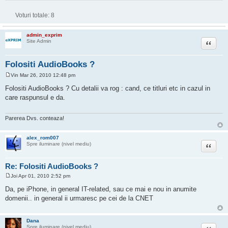
Voturi totale:
8
admin_exprim
Citat
Site Admin
Folositi AudioBooks ?
Vin Mar 26, 2010 12:48 pm
M
e
Folositi AudioBooks ? Cu detalii va rog : cand, ce titluri etc in cazul in
s
care raspunsul e da.
a
j
Parerea Dvs. conteaza!
alex_rom007
Citat
Spre iluminare (nivel mediu)
Re: Folositi AudioBooks ?
Joi Apr 01, 2010 2:52 pm
M
e
Da, pe iPhone, in general IT-related, sau ce mai e nou in anumite
s
domenii.. in general ii urmaresc pe cei de la CNET
a
j
Dana
Citat
Spre iluminare (nivel mediu)