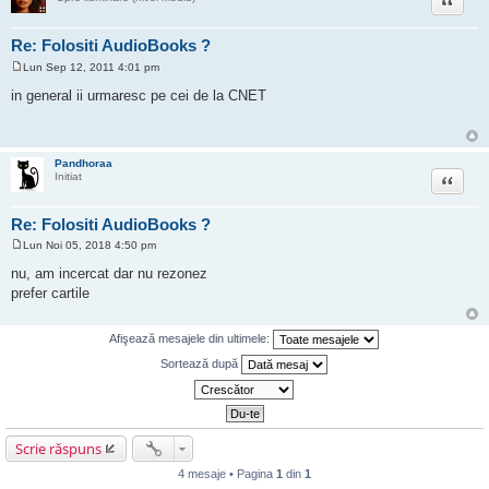
Re: Folositi AudioBooks ?
Lun Sep 12, 2011 4:01 pm
M
e
in general ii urmaresc pe cei de la CNET
s
a
j
Pandhoraa
Citat
Initiat
Re: Folositi AudioBooks ?
Lun Noi 05, 2018 4:50 pm
M
e
nu, am incercat dar nu rezonez
s
prefer cartile
a
j
Afişează mesajele din ultimele:
Sortează după
Scrie răspuns
4 mesaje • Pagina
1
din
1