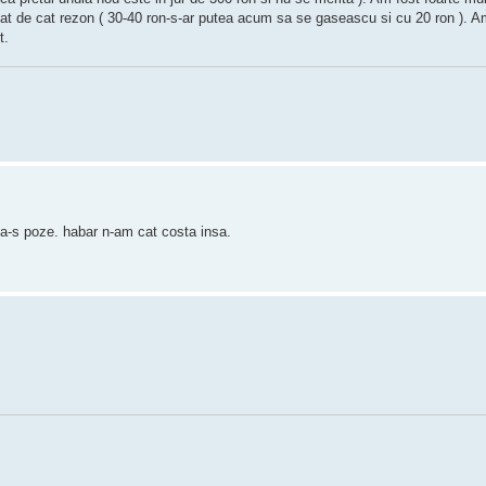
at de cat rezon ( 30-40 ron-s-ar putea acum sa se gaseascu si cu 20 ron ). A
t.
ca-s poze. habar n-am cat costa insa.