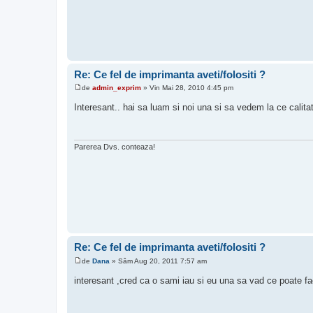
Re: Ce fel de imprimanta aveti/folositi ?
de
admin_exprim
»
Vin Mai 28, 2010 4:45 pm
M
e
Interesant.. hai sa luam si noi una si sa vedem la ce calita
s
a
j
Parerea Dvs. conteaza!
Re: Ce fel de imprimanta aveti/folositi ?
de
Dana
»
Sâm Aug 20, 2011 7:57 am
M
e
interesant ,cred ca o sami iau si eu una sa vad ce poate 
s
a
j