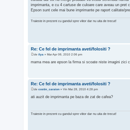
j
imprimanta, e cu 4 cartuse de culoare care aveau un pret c
Epson sunt cele mai bune imprimante pe raport calitate/pre
Traieste in prezent cu gandul spre viitor dar nu uita de trecut!
Re: Ce fel de imprimanta aveti/folositi ?
de
ilya
»
Mar Apr 06, 2010 2:06 pm
M
e
mama mea are epson la firma si scoate niste imagini zici 
s
a
j
Re: Ce fel de imprimanta aveti/folositi ?
de
costin_caraion
»
Vin Mai 28, 2010 4:28 pm
M
e
ati auzit de imprimanta pe baza de zat de cafea?
s
a
j
Traieste in prezent cu gandul spre viitor dar nu uita de trecut!