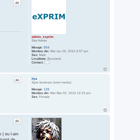
Citat
admin_exprim
Site Admin
Mesaje:
654
Membru din:
Mar Ian 26, 2010 4:57 pm
Sex:
Male
Localitate:
Bucuresti
Contact:
C
o
n
t
Citat
ilya
a
Spre iluminare (nivel mediu)
c
t
Mesaje:
126
e
Membru din:
Mar Mar 02, 2010 12:23 pm
a
Sex:
Female
z
ă
p
e
a
d
Citat
m
i
n
e ( eu l-am
_
e
ltumit de