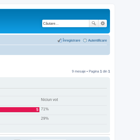
Înregistrare
Autentificare
9 mesaje • Pagina
1
din
1
Niciun vot
71%
5
29%