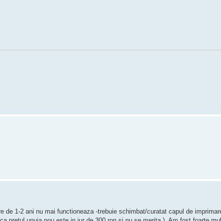
e de 1-2 ani nu mai functioneaza -trebuie schimbat/curatat capul de imprimar
ca pretul unuia nou este in jur de 300 ron si nu se merita ). Am fost foarte mu