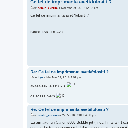
Ce fel de imprimanta aveti/folositi ?
de
admin_exprim
»
Mar Mar 09, 2010 12:02 pm
M
e
Ce fel de imprimanta aveti/folositi ?
s
a
j
Parerea Dvs. conteaza!
Re: Ce fel de imprimanta aveti/folositi ?
de
ilya
»
Mar Mar 09, 2010 4:02 pm
M
e
acasa sau la servici?
s
a
j
ca acasa n-am
Re: Ce fel de imprimanta aveti/folositi ?
de
costin_caraion
»
Vin Apr 02, 2010 4:53 pm
M
e
Eu am avut un Canon s500 Bubble jet ( inca il mai am ) car
s
curatat dar tot nu merge-probabil va trebui schimbat numai 
a