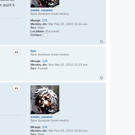
x
m auzit k
p
r
costin_caraion
i
Spre iluminare (nivel mediu)
m
Mesaje:
231
Membru din:
Mie Feb 03, 2010 10:44 am
Sex:
Male
Localitate:
Bucuresti
Contact:
C
o
n
t
Citat
ilya
a
Spre iluminare (nivel mediu)
c
t
Mesaje:
126
e
Membru din:
Mar Mar 02, 2010 12:23 pm
a
Sex:
Female
z
ă
p
e
c
Citat
o
s
t
i
n
_
c
a
costin_caraion
r
Spre iluminare (nivel mediu)
a
i
Mesaje:
231
o
Membru din:
Mie Feb 03, 2010 10:44 am
n
Sex:
Male