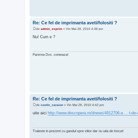
Re: Ce fel de imprimanta aveti/folositi ?
de
admin_exprim
»
Vin Mai 28, 2010 4:38 pm
M
e
Nu! Cum e ?
s
a
j
Parerea Dvs. conteaza!
Re: Ce fel de imprimanta aveti/folositi ?
de
costin_caraion
»
Vin Mai 28, 2010 4:42 pm
M
e
uite aici
http://www.descopera.ro/dnews/4812706-a ... t-de-
s
a
j
Traieste in prezent cu gandul spre viitor dar nu uita de trecut!