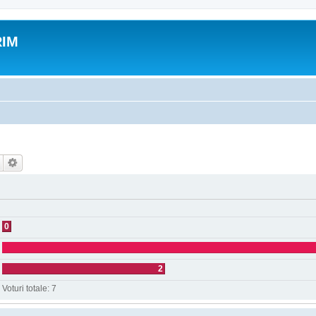
RIM
0
2
Voturi totale:
7