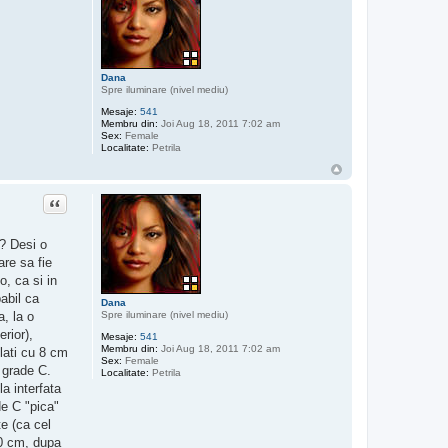
Dana
Spre iluminare (nivel mediu)
Mesaje:
541
Membru din:
Joi Aug 18, 2011 7:02 am
Sex:
Female
Localitate:
Petrila
Citat
 ? Desi o
are sa fie
o, ca si in
babil ca
Dana
Spre iluminare (nivel mediu)
a, la o
erior),
Mesaje:
541
Membru din:
Joi Aug 18, 2011 7:02 am
olati cu 8 cm
Sex:
Female
) grade C.
Localitate:
Petrila
la interfata
de C "pica"
e (ca cel
-10 cm, dupa