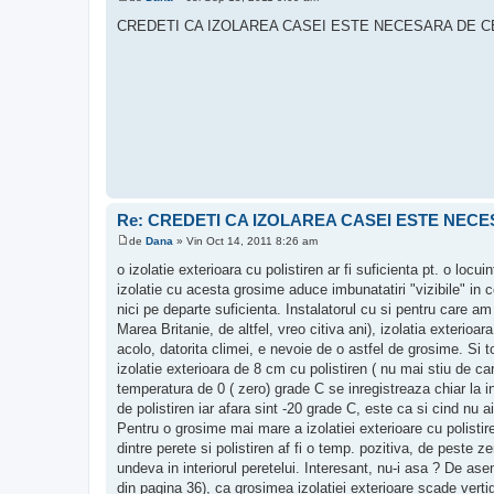
M
e
CREDETI CA IZOLAREA CASEI ESTE NECESARA DE C
s
a
j
Re: CREDETI CA IZOLAREA CASEI ESTE NEC
de
Dana
»
Vin Oct 14, 2011 8:26 am
M
e
o izolatie exterioara cu polistiren ar fi suficienta pt. o l
s
izolatie cu acesta grosime aduce imbunatatiri "vizibile" in ce
a
j
nici pe departe suficienta. Instalatorul cu si pentru care a
Marea Britanie, de altfel, vreo citiva ani), izolatia exterio
acolo, datorita climei, e nevoie de o astfel de grosime. Si 
izolatie exterioara de 8 cm cu polistiren ( nu mai stiu de car
temperatura de 0 ( zero) grade C se inregistreaza chiar la int
de polistiren iar afara sint -20 grade C, este ca si cind nu ai
Pentru o grosime mai mare a izolatiei exterioare cu polistiren
dintre perete si polistiren af fi o temp. pozitiva, de peste 
undeva in interiorul peretelui. Interesant, nu-i asa ? De as
din pagina 36), ca grosimea izolatiei exterioare scade vertig