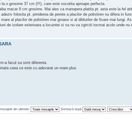
 la o grosime 37 cm (!!!), care este socotita aproape perfecta.
a aiba macar 8 cm grosime. Mai ales ca manopera platita pt. asta este la fel atit
adeziv folosita pt. prinderea de perete a placilor de polistiren nu difera in func
mare al placilor de polistiren mai groase si al diblurilor de fixare mai lungi. As
uni de izolare exterioara a locuintei si sa nu va zgirciti tocmai acolo unde nu 
ESARA
, m-a facut sa simt diferenta
cuinata ceea ce este cu adevarat un mare plus
mesajele din ultimele:
Sortează după