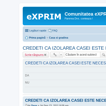
Comunitatea eXP
Parerea Dvs. conteaza !
Legături rapide
FAQ
Prima pagină
Casa si gradina
CREDETI CA IZOLAREA CASEI ESTE
Scrie răspuns
CREDETI CA IZOLAREA CASEI ESTE NECE
DA
NU
CREDETI CA IZOLAREA CASEI ESTE NEC
de
Dana
»
Joi Sep 15, 2011 9:09 am