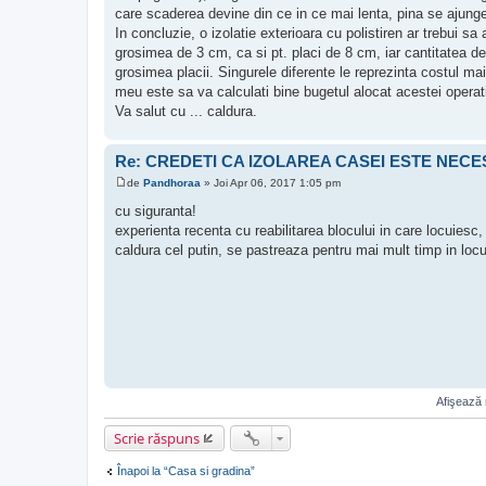
care scaderea devine din ce in ce mai lenta, pina se ajunge
In concluzie, o izolatie exterioara cu polistiren ar trebui s
grosimea de 3 cm, ca si pt. placi de 8 cm, iar cantitatea de 
grosimea placii. Singurele diferente le reprezinta costul mai 
meu este sa va calculati bine bugetul alocat acestei operati
Va salut cu ... caldura.
Re: CREDETI CA IZOLAREA CASEI ESTE NEC
de
Pandhoraa
»
Joi Apr 06, 2017 1:05 pm
M
e
cu siguranta!
s
experienta recenta cu reabilitarea blocului in care locuiesc
a
j
caldura cel putin, se pastreaza pentru mai mult timp in lo
Afişează 
Scrie răspuns
Înapoi la “Casa si gradina”