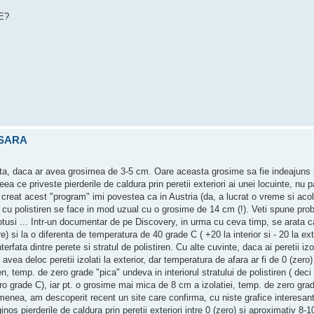
E?
ESARA
ocuinta, daca ar avea grosimea de 3-5 cm. Oare aceasta grosime sa fie indeajuns
ea ce priveste pierderile de caldura prin peretii exteriori ai unei locuinte, nu p
m creat acest "program" imi povestea ca in Austria (da, a lucrat o vreme si acol
ara cu polistiren se face in mod uzual cu o grosime de 14 cm (!). Veti spune pro
totusi ... Intr-un documentar de pe Discovery, in urma cu ceva timp, se arata c
e) si la o diferenta de temperatura de 40 grade C ( +20 la interior si - 20 la ext
erfata dintre perete si stratul de polistiren. Cu alte cuvinte, daca ai peretii iz
 avea deloc peretii izolati la exterior, dar temperatura de afara ar fi de 0 (zero
, temp. de zero grade "pica" undeva in interiorul stratului de polistiren ( deci 
zero grade C), iar pt. o grosime mai mica de 8 cm a izolatiei, temp. de zero gra
emenea, am descoperit recent un site care confirma, cu niste grafice interesant
inos pierderile de caldura prin peretii exteriori intre 0 (zero) si aproximativ 8