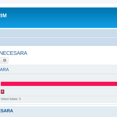
RIM
 NECESARA
SARA
0
Voturi totale:
5
ESARA