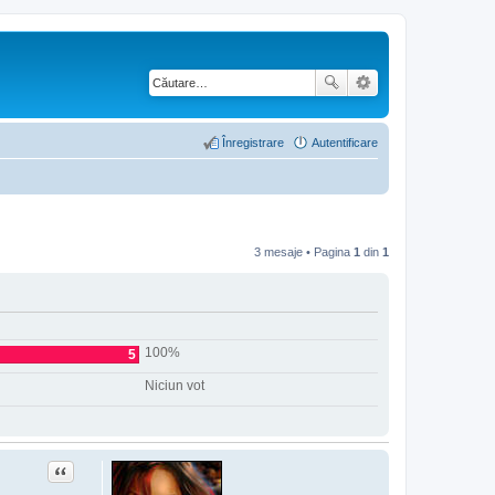
Înregistrare
Autentificare
3 mesaje • Pagina
1
din
1
100%
5
Niciun vot
Citat