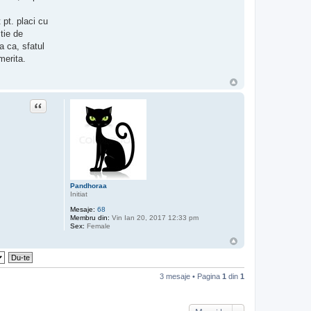
 pt. placi cu
tie de
a ca, sfatul
merita.
Citat
Pandhoraa
Initiat
Mesaje:
68
Membru din:
Vin Ian 20, 2017 12:33 pm
Sex:
Female
3 mesaje • Pagina
1
din
1