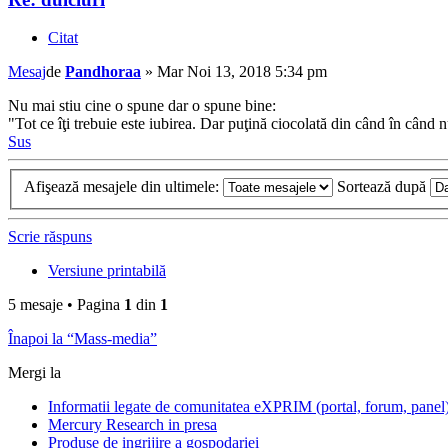
Citat
Mesaj
de
Pandhoraa
»
Mar Noi 13, 2018 5:34 pm
Nu mai stiu cine o spune dar o spune bine:
"Tot ce îţi trebuie este iubirea. Dar puţină ciocolată din când în când 
Sus
Afişează mesajele din ultimele:
Sortează după
Scrie răspuns
Versiune printabilă
5 mesaje • Pagina
1
din
1
Înapoi la “Mass-media”
Mergi la
Informatii legate de comunitatea eXPRIM (portal, forum, panel
Mercury Research in presa
Produse de ingrijire a gospodariei