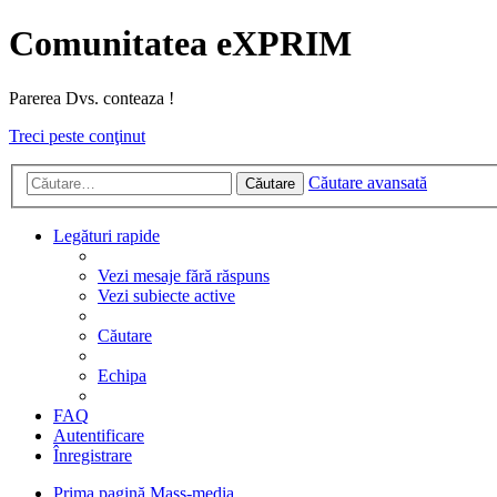
Comunitatea eXPRIM
Parerea Dvs. conteaza !
Treci peste conţinut
Căutare avansată
Căutare
Legături rapide
Vezi mesaje fără răspuns
Vezi subiecte active
Căutare
Echipa
FAQ
Autentificare
Înregistrare
Prima pagină
Mass-media