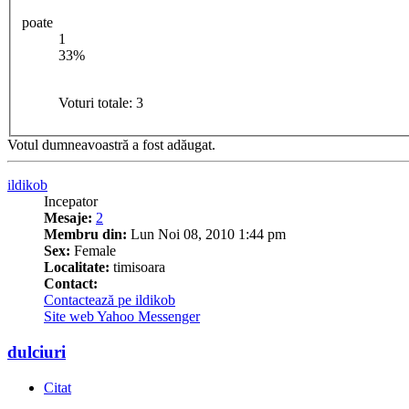
poate
1
33%
Voturi totale:
3
Votul dumneavoastră a fost adăugat.
ildikob
Incepator
Mesaje:
2
Membru din:
Lun Noi 08, 2010 1:44 pm
Sex:
Female
Localitate:
timisoara
Contact:
Contactează pe ildikob
Site web
Yahoo Messenger
dulciuri
Citat