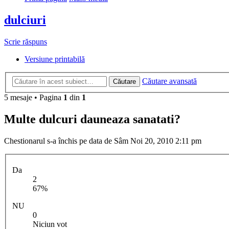
dulciuri
Scrie răspuns
Versiune printabilă
Căutare avansată
Căutare
5 mesaje • Pagina
1
din
1
Multe dulcuri dauneaza sanatati?
Chestionarul s-a închis pe data de Sâm Noi 20, 2010 2:11 pm
Da
2
67%
NU
0
Niciun vot