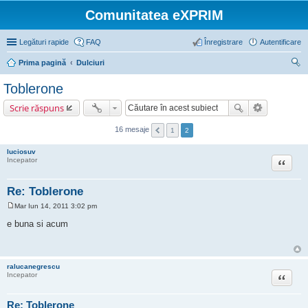
Comunitatea eXPRIM
Legături rapide
FAQ
Înregistrare
Autentificare
Prima pagină
Dulciuri
ăut
Toblerone
are
Scrie răspuns
16 mesaje
1
2
luciosuv
Citat
Incepator
Re: Toblerone
Mar Iun 14, 2011 3:02 pm
M
e
e buna si acum
s
a
j
ralucanegrescu
Citat
Incepator
Re: Toblerone