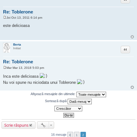
Re: Toblerone
Joi Oct 13, 2011 6:14 pm
M
e
este delicioasa
s
a
j
Berta
Citat
Initiat
Re: Toblerone
Mar Mar 13, 2018 5:03 pm
M
e
Inca este delicioasa
s
a
Nu voi spune nu niciodata unui Toblerone
j
Afişează mesajele din ultimele:
Sortează după
Scrie răspuns
16 mesaje
1
2