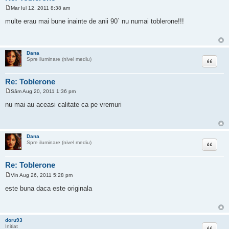
Mar Iul 12, 2011 8:38 am
M
e
multe erau mai bune inainte de anii 90` nu numai toblerone!!!
s
a
j
Dana
Citat
Spre iluminare (nivel mediu)
Re: Toblerone
Sâm Aug 20, 2011 1:36 pm
M
e
nu mai au aceasi calitate ca pe vremuri
s
a
j
Dana
Citat
Spre iluminare (nivel mediu)
Re: Toblerone
Vin Aug 26, 2011 5:28 pm
M
e
este buna daca este originala
s
a
j
doru93
Citat
Initiat