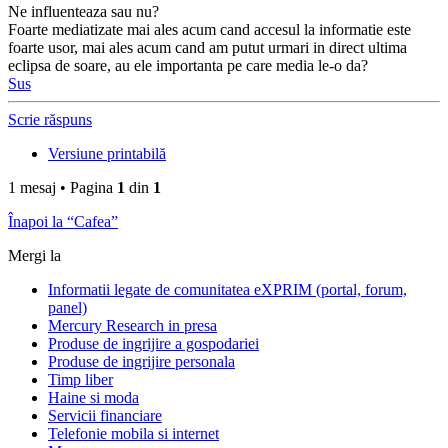
Ne influenteaza sau nu?
Foarte mediatizate mai ales acum cand accesul la informatie este
foarte usor, mai ales acum cand am putut urmari in direct ultima
eclipsa de soare, au ele importanta pe care media le-o da?
Sus
Scrie răspuns
Versiune printabilă
1 mesaj • Pagina
1
din
1
Înapoi la “Cafea”
Mergi la
Informatii legate de comunitatea eXPRIM (portal, forum,
panel)
Mercury Research in presa
Produse de ingrijire a gospodariei
Produse de ingrijire personala
Timp liber
Haine si moda
Servicii financiare
Telefonie mobila si internet