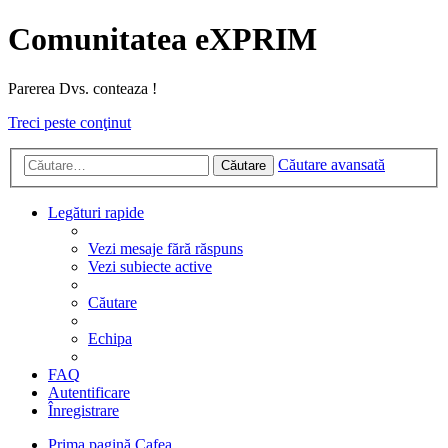
Comunitatea eXPRIM
Parerea Dvs. conteaza !
Treci peste conţinut
Căutare avansată
Căutare
Legături rapide
Vezi mesaje fără răspuns
Vezi subiecte active
Căutare
Echipa
FAQ
Autentificare
Înregistrare
Prima pagină
Cafea