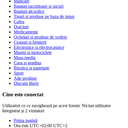
Mancare
Bauturi racoritoare si sucuri
Bauturi alcoolice
Tigari si produse pe baza de tutun
Cafea
Dulciuri
Medicamente
Ochelari si produse de vedere
Ceasuri si bijuterii
Electronice si electrocasnice
Masini si motociclete
Mass-media
Casa si gradina
Birotica si papetarie
Sport
Alte produse
Discutii libere
Cine este conectat
Utilizatori ce ce navighează pe acest forum: Niciun utilizator
înregistrat și 2 vizitatori
Prima pagină
Ora este UTC+02:00 UTC+2