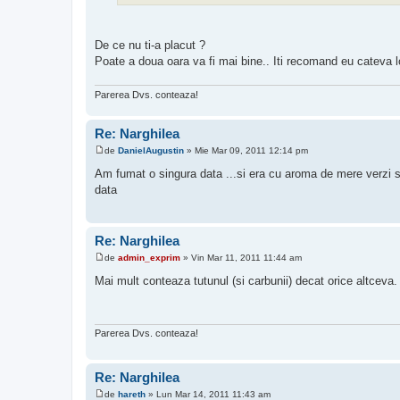
De ce nu ti-a placut ?
Poate a doua oara va fi mai bine.. Iti recomand eu cateva lo
Parerea Dvs. conteaza!
Re: Narghilea
de
DanielAugustin
»
Mie Mar 09, 2011 12:14 pm
M
e
Am fumat o singura data ...si era cu aroma de mere verzi se
s
data
a
j
Re: Narghilea
de
admin_exprim
»
Vin Mar 11, 2011 11:44 am
M
e
Mai mult conteaza tutunul (si carbunii) decat orice altceva.
s
a
j
Parerea Dvs. conteaza!
Re: Narghilea
de
hareth
»
Lun Mar 14, 2011 11:43 am