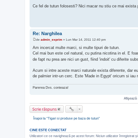
M
e
Ce fel de tutun folosesti? Nici macar nu stiu ce mai exista
s
a
j
Re: Narghilea
de
admin_exprim
»
Lun Mar 14, 2011 12:40 pm
M
e
Am incercat multe marci, si multe tipuri de tutun.
s
Cel mai bun este cel natural, cu putina nicotina in el. E foa
a
j
de fapt nu prea are nici un gust, fiind 'indoit' cu diferite
Acum si intre aceste marci naturale exista diferente, dar 
de palmier intr-un cerc. Este 'Made in Egypt' oricum si ia
Parerea Dvs. conteaza!
Afişează 
Scrie răspuns
Înapoi la “Tigari si produse pe baza de tutun”
CINE ESTE CONECTAT
Utilizatori ce ce navighează pe acest forum: Niciun utilizator înregistrat și 