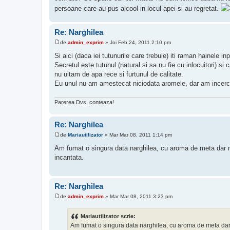
persoane care au pus alcool in locul apei si au regretat.
Re: Narghilea
de
admin_exprim
»
Joi Feb 24, 2011 2:10 pm
M
e
Si aici (daca iei tutunurile care trebuie) iti raman hainele
s
Secretul este tutunul (natural si sa nu fie cu inlocuitori) s
a
j
nu uitam de apa rece si furtunul de calitate.
Eu unul nu am amestecat niciodata aromele, dar am incercat
Parerea Dvs. conteaza!
Re: Narghilea
de
Mariautilizator
»
Mar Mar 08, 2011 1:14 pm
M
e
Am fumat o singura data narghilea, cu aroma de meta dar nu 
s
incantata.
a
j
Re: Narghilea
de
admin_exprim
»
Mar Mar 08, 2011 3:23 pm
M
e
s
Mariautilizator scrie:
a
Am fumat o singura data narghilea, cu aroma de meta dar nu
j