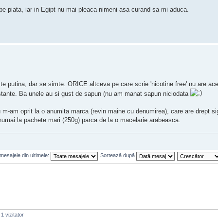
 pe piata, iar in Egipt nu mai pleaca nimeni asa curand sa-mi aduca.
rte putina, dar se simte. ORICE altceva pe care scrie 'nicotine free' nu are ace
 substante. Ba unele au si gust de sapun (nu am manat sapun niciodata
eu m-am oprit la o anumita marca (revin maine cu denumirea), care are drept si
u numai la pachete mari (250g) parca de la o macelarie arabeasca.
mesajele din ultimele:
Sortează după
1 vizitator