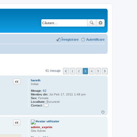
Înregistrare
Autentificare
41 mesaje
1
2
3
4
5
Citat
hareth
Initiat
Mesaje:
62
Membru din:
Joi Feb 17, 2011 1:48 pm
Sex:
Female
Localitate:
Bucuresti
Contact:
C
o
n
t
Citat
a
admin_exprim
c
Site Admin
t
e