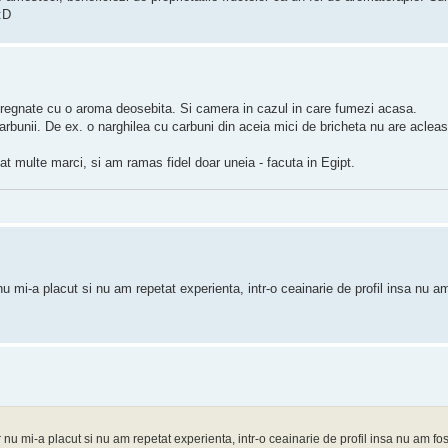
 inpregnate cu o aroma deosebita. Si camera in cazul in care fumezi acasa.
i carbunii. De ex. o narghilea cu carbuni din aceia mici de bricheta nu are aclea
 multe marci, si am ramas fidel doar uneia - facuta in Egipt.
mi-a placut si nu am repetat experienta, intr-o ceainarie de profil insa nu a
 mi-a placut si nu am repetat experienta, intr-o ceainarie de profil insa nu am fos