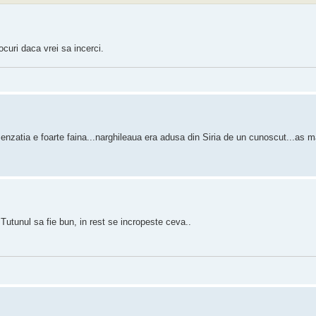
curi daca vrei sa incerci.
nzatia e foarte faina...narghileaua era adusa din Siria de un cunoscut...as m
 Tutunul sa fie bun, in rest se incropeste ceva..