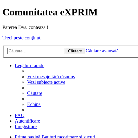
Comunitatea eXPRIM
Parerea Dvs. conteaza !
Treci peste conţinut
Căutare avansată
Căutare
Legături rapide
Vezi mesaje fără răspuns
Vezi subiecte active
Căutare
Echipa
FAQ
Autentificare
Înregistrare
Prima pagină
Bauturi racoritoare si sucuri