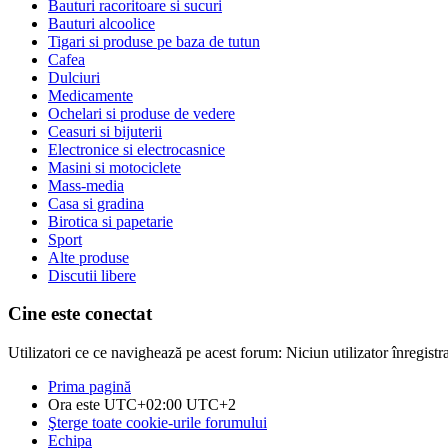
Bauturi racoritoare si sucuri
Bauturi alcoolice
Tigari si produse pe baza de tutun
Cafea
Dulciuri
Medicamente
Ochelari si produse de vedere
Ceasuri si bijuterii
Electronice si electrocasnice
Masini si motociclete
Mass-media
Casa si gradina
Birotica si papetarie
Sport
Alte produse
Discutii libere
Cine este conectat
Utilizatori ce ce navighează pe acest forum: Niciun utilizator înregistrat
Prima pagină
Ora este UTC+02:00 UTC+2
Şterge toate cookie-urile forumului
Echipa