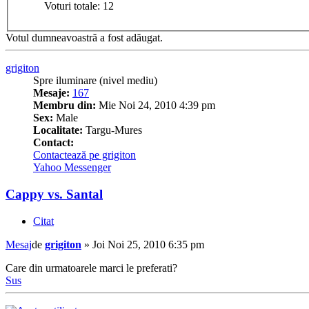
Voturi totale:
12
Votul dumneavoastră a fost adăugat.
grigiton
Spre iluminare (nivel mediu)
Mesaje:
167
Membru din:
Mie Noi 24, 2010 4:39 pm
Sex:
Male
Localitate:
Targu-Mures
Contact:
Contactează pe grigiton
Yahoo Messenger
Cappy vs. Santal
Citat
Mesaj
de
grigiton
»
Joi Noi 25, 2010 6:35 pm
Care din urmatoarele marci le preferati?
Sus