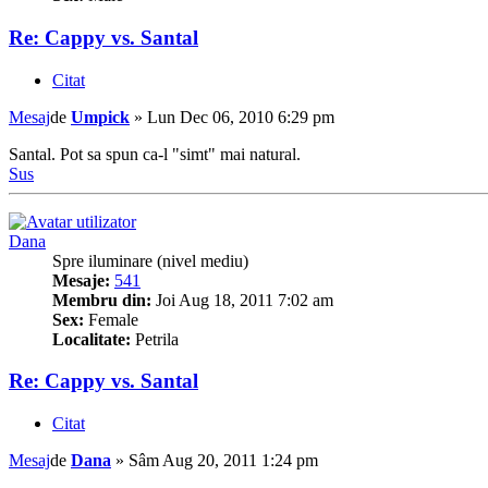
Re: Cappy vs. Santal
Citat
Mesaj
de
Umpick
»
Lun Dec 06, 2010 6:29 pm
Santal. Pot sa spun ca-l "simt" mai natural.
Sus
Dana
Spre iluminare (nivel mediu)
Mesaje:
541
Membru din:
Joi Aug 18, 2011 7:02 am
Sex:
Female
Localitate:
Petrila
Re: Cappy vs. Santal
Citat
Mesaj
de
Dana
»
Sâm Aug 20, 2011 1:24 pm