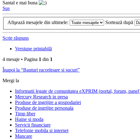
Santal e mai buna
Sus
Afişează mesajele din ultimele:
Sortează după
Scrie răspuns
Versiune printabilă
4 mesaje • Pagina
1
din
1
Înapoi la “Bauturi racoritoare si sucuri”
Mergi la
Informatii legate de comunitatea eXPRIM (portal, forum, panel
Mercury Research in presa
Produse de ingrijire a gospodariei
Produse de ingrijire personala
Timp liber
Haine si moda
Servicii financiare
Telefonie mobila si internet
Mancare