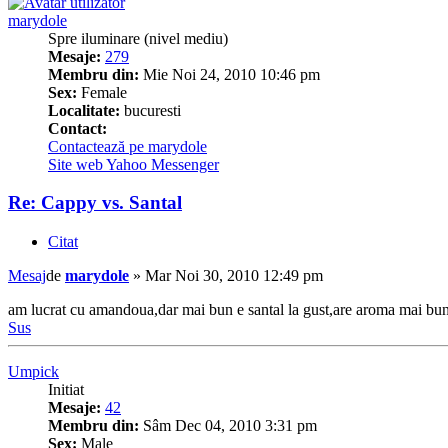
marydole
Spre iluminare (nivel mediu)
Mesaje:
279
Membru din:
Mie Noi 24, 2010 10:46 pm
Sex:
Female
Localitate:
bucuresti
Contact:
Contactează pe marydole
Site web
Yahoo Messenger
Re: Cappy vs. Santal
Citat
Mesaj
de
marydole
»
Mar Noi 30, 2010 12:49 pm
am lucrat cu amandoua,dar mai bun e santal la gust,are aroma mai bun
Sus
Umpick
Initiat
Mesaje:
42
Membru din:
Sâm Dec 04, 2010 3:31 pm
Sex:
Male