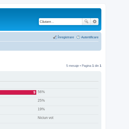
Înregistrare
Autentificare
5 mesaje • Pagina
1
din
1
56%
9
25%
19%
Niciun vot