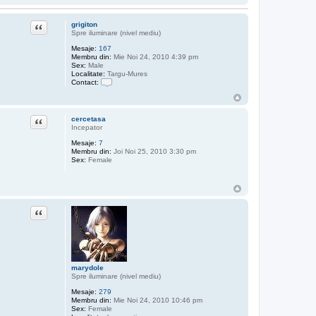
Citat
grigiton
Spre iluminare (nivel mediu)
Mesaje:
167
Membru din:
Mie Noi 24, 2010 4:39 pm
Sex:
Male
Localitate:
Targu-Mures
Contact:
C
o
n
t
Citat
cercetasa
a
Incepator
c
t
Mesaje:
7
e
Membru din:
Joi Noi 25, 2010 3:30 pm
a
Sex:
Female
z
ă
p
e
g
r
Citat
i
g
i
t
o
n
marydole
Spre iluminare (nivel mediu)
Mesaje:
279
Membru din:
Mie Noi 24, 2010 10:46 pm
Sex:
Female