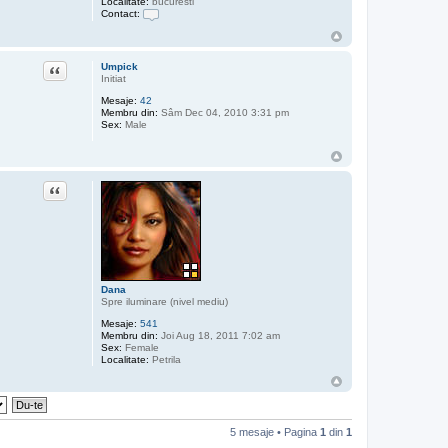
Localitate:
bucuresti
Contact:
C
o
n
t
Citat
Umpick
a
Initiat
c
t
Mesaje:
42
e
Membru din:
Sâm Dec 04, 2010 3:31 pm
a
Sex:
Male
z
ă
p
e
m
Citat
a
r
y
d
o
l
e
Dana
Spre iluminare (nivel mediu)
Mesaje:
541
Membru din:
Joi Aug 18, 2011 7:02 am
Sex:
Female
Localitate:
Petrila
5 mesaje • Pagina
1
din
1