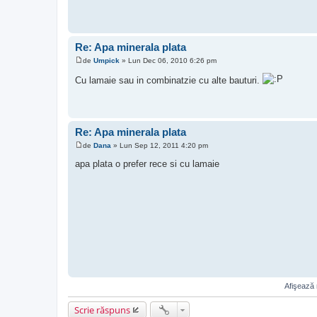
Re: Apa minerala plata
de
Umpick
»
Lun Dec 06, 2010 6:26 pm
M
e
Cu lamaie sau in combinatzie cu alte bauturi.
s
a
j
Re: Apa minerala plata
de
Dana
»
Lun Sep 12, 2011 4:20 pm
M
e
apa plata o prefer rece si cu lamaie
s
a
j
Afişează 
Scrie răspuns