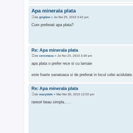
Apa minerala plata
de
grigiton
»
Joi Noi 25, 2010 3:42 pm
M
e
Cum preferati apa plata?
s
a
j
Re: Apa minerala plata
de
cercetasa
»
Joi Noi 25, 2010 3:48 pm
M
e
apa plata o prefer rece si cu lamaie
s
a
j
este foarte sanatoasa si de preferat in locul celei acidulate
Re: Apa minerala plata
de
marydole
»
Mar Noi 30, 2010 12:52 pm
M
e
rareori beau simpla......
s
a
j