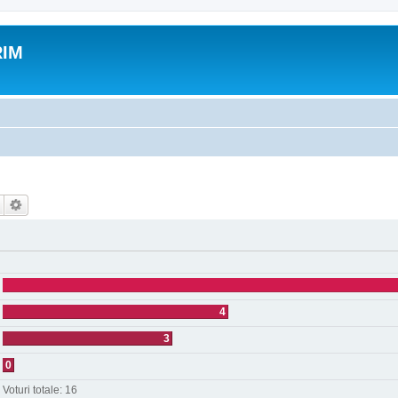
RIM
4
3
0
Voturi totale:
16