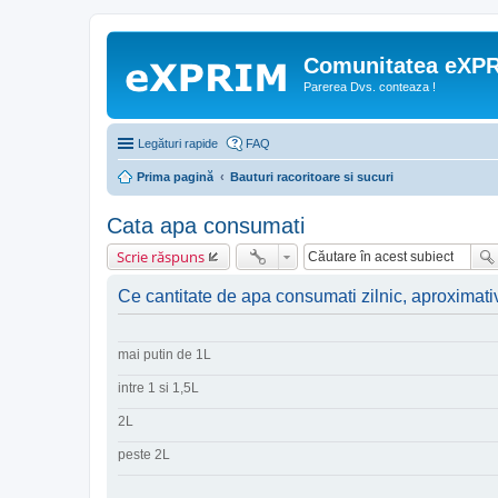
Comunitatea eXP
Parerea Dvs. conteaza !
Legături rapide
FAQ
Prima pagină
Bauturi racoritoare si sucuri
Cata apa consumati
Scrie răspuns
Ce cantitate de apa consumati zilnic, aproximati
mai putin de 1L
intre 1 si 1,5L
2L
peste 2L