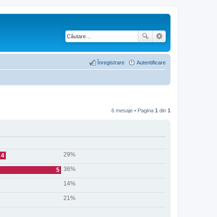
Înregistrare
Autentificare
6 mesaje • Pagina
1
din
1
29%
4
36%
5
14%
21%