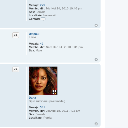
Mesaje:
279
Membru din:
Mie Noi 24, 2010 10:46 pm
Sex:
Female
Localitate:
bucuresti
Contact:
C
o
n
t
Citat
Umpick
a
Initiat
c
t
Mesaje:
42
e
Membru din:
Sâm Dec 04, 2010 3:31 pm
a
Sex:
Male
z
ă
p
e
m
Citat
a
r
y
d
o
l
e
Dana
Spre iluminare (nivel mediu)
Mesaje:
541
Membru din:
Joi Aug 18, 2011 7:02 am
Sex:
Female
Localitate:
Petrila