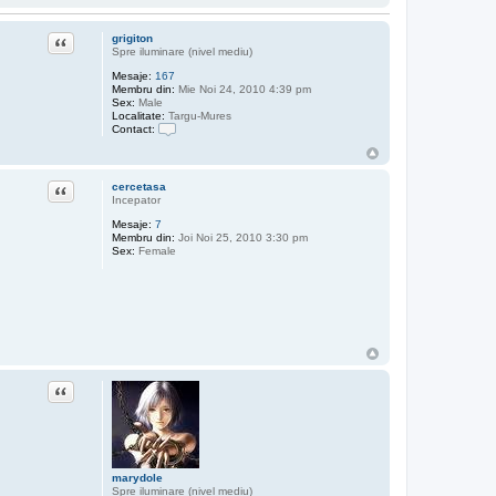
Citat
grigiton
Spre iluminare (nivel mediu)
Mesaje:
167
Membru din:
Mie Noi 24, 2010 4:39 pm
Sex:
Male
Localitate:
Targu-Mures
Contact:
C
o
n
t
Citat
cercetasa
a
Incepator
c
t
Mesaje:
7
e
Membru din:
Joi Noi 25, 2010 3:30 pm
a
Sex:
Female
z
ă
p
e
g
r
i
g
i
t
Citat
o
n
marydole
Spre iluminare (nivel mediu)