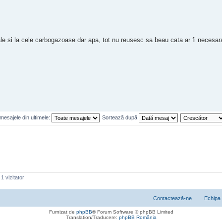
ale si la cele carbogazoase dar apa, tot nu reusesc sa beau cata ar fi necesara
mesajele din ultimele:
Sortează după
1 vizitator
Contactează-ne
Echipa
Furnizat de
phpBB
® Forum Software © phpBB Limited
Translation/Traducere:
phpBB România