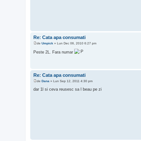
Re: Cata apa consumati
de
Umpick
»
Lun Dec 06, 2010 6:27 pm
M
e
Peste 2L. Fara numar
s
a
j
Re: Cata apa consumati
de
Dana
»
Lun Sep 12, 2011 4:30 pm
M
e
dar 1l si ceva reusesc sa l beau pe zi
s
a
j