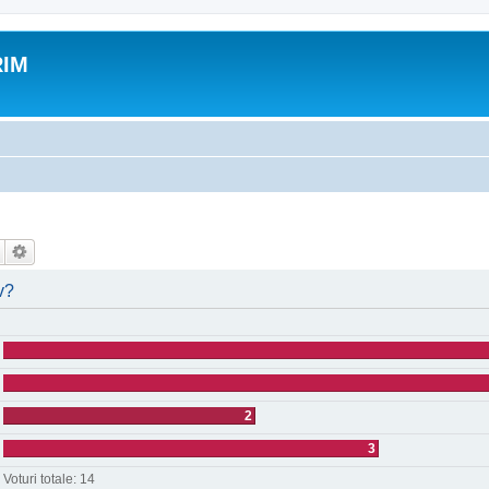
RIM
v?
2
3
Voturi totale:
14