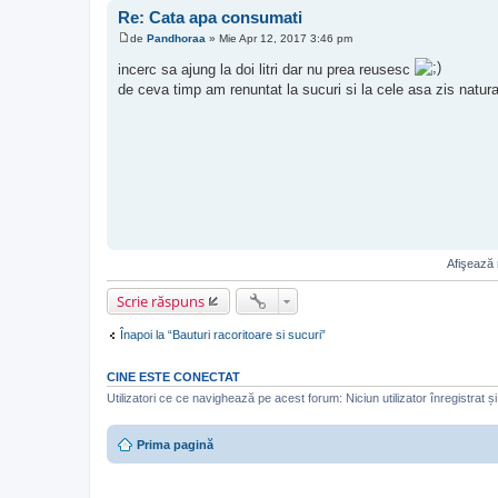
Re: Cata apa consumati
de
Pandhoraa
»
Mie Apr 12, 2017 3:46 pm
M
e
incerc sa ajung la doi litri dar nu prea reusesc
s
de ceva timp am renuntat la sucuri si la cele asa zis natur
a
j
Afişează 
Scrie răspuns
Înapoi la “Bauturi racoritoare si sucuri”
CINE ESTE CONECTAT
Utilizatori ce ce navighează pe acest forum: Niciun utilizator înregistrat și 
Prima pagină