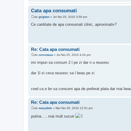
Cata apa consumati
de
grigiton
»
Joi Noi 25, 2010 3:59 pm
M
e
Ce cantitate de apa consumati zilnic, aproximativ?
s
a
j
Re: Cata apa consumati
de
cercetasa
»
Joi Noi 25, 2010 4:24 pm
M
e
imi impun sa consum 2 l pe zi dar n u reusesc
s
a
j
dar 1l si ceva reusesc sa l beau pe zi
cred ca e bn sa consumi apa de preferat plata dar mai beau
Re: Cata apa consumati
de
marydole
»
Mar Noi 30, 2010 12:51 pm
M
e
putina......mai mult sucuri
s
a
j