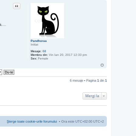
Citat
....
Pandhoraa
Initiat
Mesaje:
68
Membru din:
Vin Ian 20, 2017 12:33 pm
Sex:
Female
6 mesaje • Pagina
1
din
1
Mergi la
Şterge toate cookie-urile forumului
Ora este UTC+02:00 UTC+2