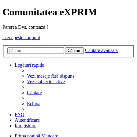
Comunitatea eXPRIM
Parerea Dvs. conteaza !
Treci peste conţinut
Căutare avansată
Căutare
Legături rapide
Vezi mesaje fără răspuns
Vezi subiecte active
Căutare
Echipa
FAQ
Autentificare
Înregistrare
Prima pagină
Mancare