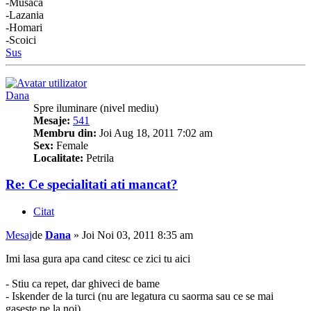
-Musaca
-Lazania
-Homari
-Scoici
Sus
Dana
Spre iluminare (nivel mediu)
Mesaje:
541
Membru din:
Joi Aug 18, 2011 7:02 am
Sex:
Female
Localitate:
Petrila
Re: Ce specialitati ati mancat?
Citat
Mesaj
de
Dana
»
Joi Noi 03, 2011 8:35 am
Imi lasa gura apa cand citesc ce zici tu aici
- Stiu ca repet, dar ghiveci de bame
- Iskender de la turci (nu are legatura cu saorma sau ce se mai
gaseste pe la noi)