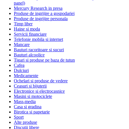
panel)
Mercury Research in presa
Produse de ingrijire a gospodariei
Produse de ingrijire personala
Timp liber
Haine si moda
Servicii financiare
Telefonie mobila si internet
Mancare
Bauturi racoritoare si sucuri
Bauturi alcoolice
Tigari si produse pe baza de tutun
Cafea
Dulciuri
Medicamente
Ochelari si produse de vedere
Ceasuri si bijuterii
Electronice si electrocasnice
Masini si motociclete
Mass-media
Casa si gradina
Birotica si papetarie
Sport
Alte produse
Discutii libere