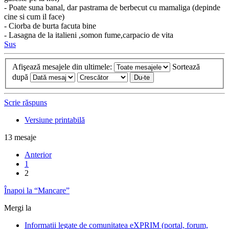
- Poate suna banal, dar pastrama de berbecut cu mamaliga (depinde
cine si cum il face)
- Ciorba de burta facuta bine
- Lasagna de la italieni ,somon fume,carpacio de vita
Sus
Afişează mesajele din ultimele:
Sortează
după
Scrie răspuns
Versiune printabilă
13 mesaje
Anterior
1
2
Înapoi la “Mancare”
Mergi la
Informatii legate de comunitatea eXPRIM (portal, forum,