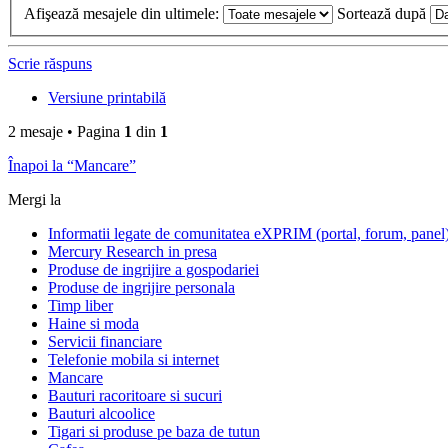
Afişează mesajele din ultimele:
Sortează după
Scrie răspuns
Versiune printabilă
2 mesaje • Pagina
1
din
1
Înapoi la “Mancare”
Mergi la
Informatii legate de comunitatea eXPRIM (portal, forum, panel
Mercury Research in presa
Produse de ingrijire a gospodariei
Produse de ingrijire personala
Timp liber
Haine si moda
Servicii financiare
Telefonie mobila si internet
Mancare
Bauturi racoritoare si sucuri
Bauturi alcoolice
Tigari si produse pe baza de tutun