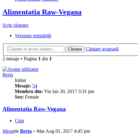
Alimentatia Raw-Vegana
Scrie răspuns
Versiune printabilă
Căutare avansată
Căutare
2 mesaje • Pagina
1
din
1
Berta
Initiat
Mesaje:
54
Membru din:
Vin Ian 20, 2017 3:31 pm
Sex:
Female
Alimentatia Raw-Vegana
Citat
Mesaj
de
Berta
»
Mar Aug 01, 2017 4:45 pm