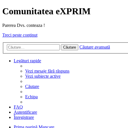
Comunitatea eXPRIM
Parerea Dvs. conteaza !
Treci peste conţinut
Căutare avansată
Căutare
Legături rapide
Vezi mesaje fără răspuns
Vezi subiecte active
Căutare
Echipa
FAQ
Autentificare
Înregistrare
Prima pagină
Mancare