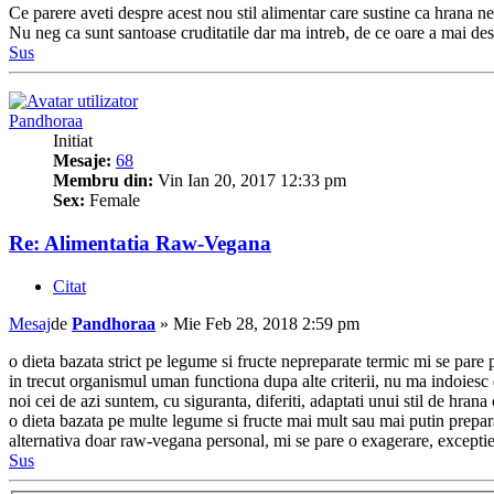
Ce parere aveti despre acest nou stil alimentar care sustine ca hrana nep
Nu neg ca sunt santoase cruditatile dar ma intreb, de ce oare a mai de
Sus
Pandhoraa
Initiat
Mesaje:
68
Membru din:
Vin Ian 20, 2017 12:33 pm
Sex:
Female
Re: Alimentatia Raw-Vegana
Citat
Mesaj
de
Pandhoraa
»
Mie Feb 28, 2018 2:59 pm
o dieta bazata strict pe legume si fructe nepreparate termic mi se pare
in trecut organismul uman functiona dupa alte criterii, nu ma indoiesc 
noi cei de azi suntem, cu siguranta, diferiti, adaptati unui stil de hrana 
o dieta bazata pe multe legume si fructe mai mult sau mai putin prepar
alternativa doar raw-vegana personal, mi se pare o exagerare, exceptie fac
Sus