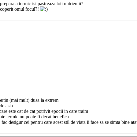
reparata termic isi pastreaza toti nutrientii?
scoperit omul focul?!
 putin (mai mult) dusa la extrem
de asta
care este cat de cat potrivit epocii in care traim
ate termic nu poate fi decat benefica
 desigur cei pentru care acest stil de viata ii face sa se simta bine atat 