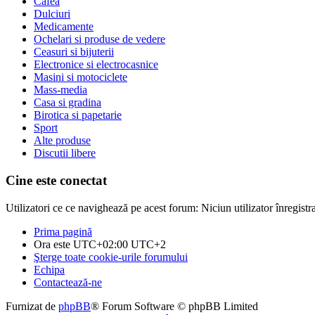
Cafea
Dulciuri
Medicamente
Ochelari si produse de vedere
Ceasuri si bijuterii
Electronice si electrocasnice
Masini si motociclete
Mass-media
Casa si gradina
Birotica si papetarie
Sport
Alte produse
Discutii libere
Cine este conectat
Utilizatori ce ce navighează pe acest forum: Niciun utilizator înregistrat
Prima pagină
Ora este UTC+02:00 UTC+2
Şterge toate cookie-urile forumului
Echipa
Contactează-ne
Furnizat de
phpBB
® Forum Software © phpBB Limited