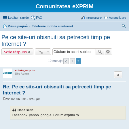
Comunitatea eXPRIM
Legături rapide
FAQ
Înregistrare
Autentificare
Prima pagină
Telefonie mobila si internet
ăut
Pe ce site-uri obisnuiti sa petreceti timp pe
are
Internet ?
Scrie răspuns
12 mesaje
1
2
admin_exprim
Citat
Site Admin
Re: Pe ce site-uri obisnuiti sa petreceti timp pe
Internet ?
Vin Ian 06, 2012 5:59 pm
M
e
s
Dana scrie:
a
Facebook, yahoo .google ,Forum.exprim.ro
j