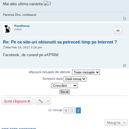
Mai ales ultima varianta
Parerea Dvs. conteaza!
Pandhoraa
Citat
Initiat
Re: Pe ce site-uri obisnuiti sa petreceti timp pe Internet ?
Mar Feb 14, 2017 2:16 pm
M
e
Facebook, de curand pe eXPRIM
s
a
j
Afişează mesajele din ultimele:
Sortează după
Scrie răspuns
12 mesaje
1
2
Mergi la