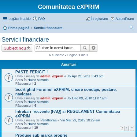
Comunitatea eXPRIM
Legături rapide
FAQ
Înregistrare
Autentificare
Prima pagină
Servicii financiare
ăut
Servicii financiare
are
Subiect nou
6 subiecte • Pagina
1
din
1
Anunţuri
PASTE FERICIT !
Ultimul mesaj de
admin_exprim
«
Joi Apr 21, 2011 3:43 pm
Scris în
Haine si moda
Răspunsuri:
2
Scurt ghid Forumul eXPRIM: creare sondaje, postare,
navigare
Ultimul mesaj de
admin_exprim
«
Joi Dec 09, 2010 11:07 am
Scris în
Haine si moda
Răspunsuri:
4
Intrebari frecvente (FAQ) si REGULAMENT Comunitatea
eXPRIM
Ultimul mesaj de
Pandhoraa
«
Vin Mar 29, 2019 10:29 am
Scris în
Haine si moda
Răspunsuri:
19
1
2
Produse sub marca proprie