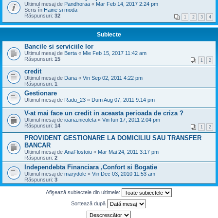
Ultimul mesaj de
Pandhoraa
«
Mar Feb 14, 2017 2:24 pm
Scris în
Haine si moda
Răspunsuri:
32
1
2
3
4
Subiecte
Bancile si serviciile lor
Ultimul mesaj de
Berta
«
Mie Feb 15, 2017 11:42 am
Răspunsuri:
15
1
2
credit
Ultimul mesaj de
Dana
«
Vin Sep 02, 2011 4:22 pm
Răspunsuri:
1
Gestionare
Ultimul mesaj de
Radu_23
«
Dum Aug 07, 2011 9:14 pm
V-at mai face un credit in aceasta perioada de criza ?
Ultimul mesaj de
ioana.nicoleta
«
Vin Iun 17, 2011 2:04 pm
Răspunsuri:
14
1
2
PROVIDENT GESTIONARE LA DOMICILIU SAU TRANSFER
BANCAR
Ultimul mesaj de
AnaFlostoiu
«
Mar Mai 24, 2011 3:17 pm
Răspunsuri:
2
Independebta Financiara ,Confort si Bogatie
Ultimul mesaj de
marydole
«
Vin Dec 03, 2010 11:53 am
Răspunsuri:
3
Afişează subiectele din ultimele:
Sortează după