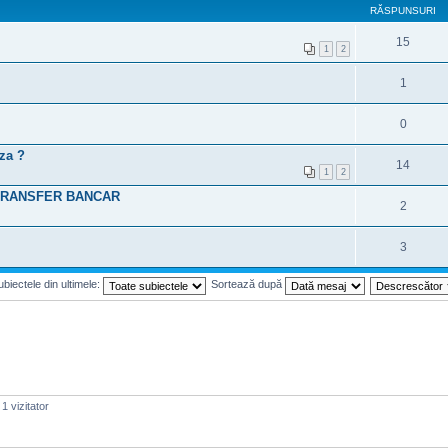
RĂSPUNSURI
15
1
2
1
0
iza ?
14
1
2
 TRANSFER BANCAR
2
3
biectele din ultimele:
Sortează după
1 vizitator