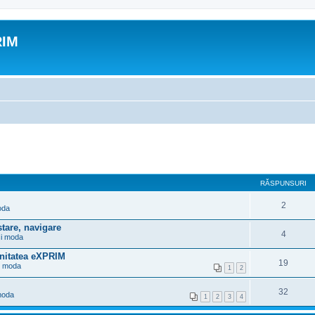
RIM
RĂSPUNSURI
2
oda
tare, navigare
4
si moda
nitatea eXPRIM
19
i moda
1
2
32
moda
1
2
3
4