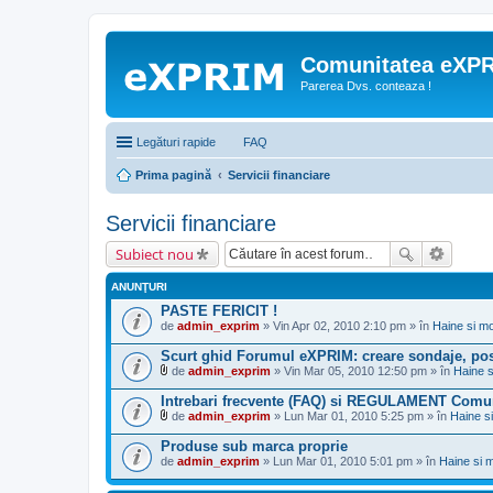
Comunitatea eXP
Parerea Dvs. conteaza !
Legături rapide
FAQ
Prima pagină
Servicii financiare
Servicii financiare
Subiect nou
ANUNŢURI
PASTE FERICIT !
de
admin_exprim
» Vin Apr 02, 2010 2:10 pm » în
Haine si m
Scurt ghid Forumul eXPRIM: creare sondaje, pos
de
admin_exprim
» Vin Mar 05, 2010 12:50 pm » în
Haine 
F
i
Intrebari frecvente (FAQ) si REGULAMENT Comu
ş
de
admin_exprim
» Lun Mar 01, 2010 5:25 pm » în
Haine s
i
F
e
i
Produse sub marca proprie
r
ş
de
(
admin_exprim
» Lun Mar 01, 2010 5:01 pm » în
Haine si 
i
e
e
)
r