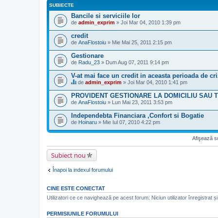
a
SUBIECTE
(
t
e
Bancile si serviciile lor
a
)
ş
de
admin_exprim
» Joi Mar 04, 2010 1:39 pm
a
a
t
t
credit
a
(
ş
de
AnaFlostoiu
» Mie Mai 25, 2011 2:15 pm
e
a
)
t
Gestionare
(
de
Radu_23
» Dum Aug 07, 2011 9:14 pm
e
)
V-at mai face un credit in aceasta perioada de cr
de
admin_exprim
» Joi Mar 04, 2010 1:41 pm
A
c
PROVIDENT GESTIONARE LA DOMICILIU SAU
e
de
AnaFlostoiu
» Lun Mai 23, 2011 3:53 pm
s
t
Independebta Financiara ,Confort si Bogatie
s
de
u
Hoinaru
» Mie Iul 07, 2010 4:22 pm
b
i
Afişează su
e
c
t
Subiect nou
a
r
e
Înapoi la indexul forumului
u
n
s
CINE ESTE CONECTAT
o
Utilizatori ce ce navighează pe acest forum: Niciun utilizator înregistrat și 
n
d
a
PERMISIUNILE FORUMULUI
j