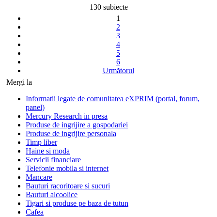
130 subiecte
1
2
3
4
5
6
Următorul
Mergi la
Informatii legate de comunitatea eXPRIM (portal, forum,
panel)
Mercury Research in presa
Produse de ingrijire a gospodariei
Produse de ingrijire personala
Timp liber
Haine si moda
Servicii financiare
Telefonie mobila si internet
Mancare
Bauturi racoritoare si sucuri
Bauturi alcoolice
Tigari si produse pe baza de tutun
Cafea