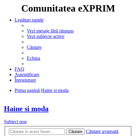
Comunitatea eXPRIM
Legături rapide
Vezi mesaje fără răspuns
Vezi subiecte active
Căutare
Echipa
FAQ
Autentificare
Înregistrare
Prima pagină
Haine si moda
Căutare
Haine si moda
Subiect nou
Căutare avansată
Căutare