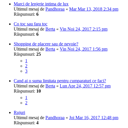
Marci de lenjerie intima de lux
Ultimul mesaj de
Pandhoraa
«
Mar Mar 13, 2018 2:34 pm
Răspunsuri:
6
Co toc sau fara toc
Ultimul mesaj de
Berta
«
Vin Noi 24, 2017 2:15 pm
Răspunsuri:
6
Shopping de placere sau de nevoie?
Ultimul mesaj de
Berta
«
Vin Noi 24, 2017 1:56 pm
Răspunsuri:
25
1
2
3
Cand ai o suma limitata pentru cumparaturi ce faci?
Ultimul mesaj de
Berta
«
Lun Apr 24, 2017 12:57 pm
Răspunsuri:
10
1
2
Rujuri
Ultimul mesaj de
Pandhoraa
«
Joi Mar 16, 2017 12:48 pm
Răspunsuri:
4