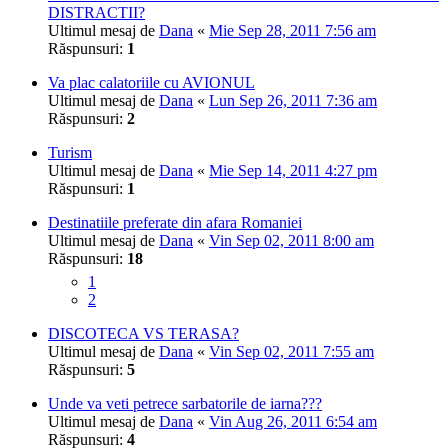
DISTRACTII?
Ultimul mesaj de
Dana
«
Mie Sep 28, 2011 7:56 am
Răspunsuri:
1
Va plac calatoriile cu AVIONUL
Ultimul mesaj de
Dana
«
Lun Sep 26, 2011 7:36 am
Răspunsuri:
2
Turism
Ultimul mesaj de
Dana
«
Mie Sep 14, 2011 4:27 pm
Răspunsuri:
1
Destinatiile preferate din afara Romaniei
Ultimul mesaj de
Dana
«
Vin Sep 02, 2011 8:00 am
Răspunsuri:
18
1
2
DISCOTECA VS TERASA?
Ultimul mesaj de
Dana
«
Vin Sep 02, 2011 7:55 am
Răspunsuri:
5
Unde va veti petrece sarbatorile de iarna???
Ultimul mesaj de
Dana
«
Vin Aug 26, 2011 6:54 am
Răspunsuri:
4