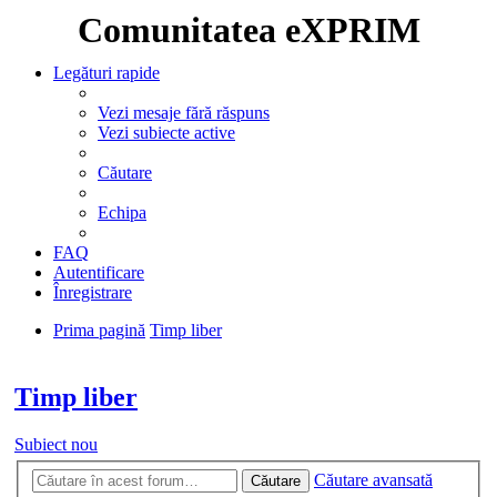
Comunitatea eXPRIM
Legături rapide
Vezi mesaje fără răspuns
Vezi subiecte active
Căutare
Echipa
FAQ
Autentificare
Înregistrare
Prima pagină
Timp liber
Căutare
Timp liber
Subiect nou
Căutare avansată
Căutare