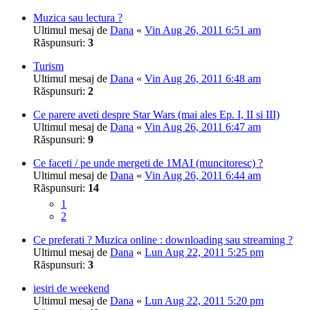
Muzica sau lectura ?
Ultimul mesaj de
Dana
«
Vin Aug 26, 2011 6:51 am
Răspunsuri:
3
Turism
Ultimul mesaj de
Dana
«
Vin Aug 26, 2011 6:48 am
Răspunsuri:
2
Ce parere aveti despre Star Wars (mai ales Ep. I, II si III)
Ultimul mesaj de
Dana
«
Vin Aug 26, 2011 6:47 am
Răspunsuri:
9
Ce faceti / pe unde mergeti de 1MAI (muncitoresc) ?
Ultimul mesaj de
Dana
«
Vin Aug 26, 2011 6:44 am
Răspunsuri:
14
1
2
Ce preferati ? Muzica online : downloading sau streaming ?
Ultimul mesaj de
Dana
«
Lun Aug 22, 2011 5:25 pm
Răspunsuri:
3
iesiri de weekend
Ultimul mesaj de
Dana
«
Lun Aug 22, 2011 5:20 pm