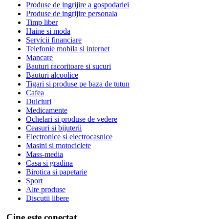
Produse de ingrijire a gospodariei
Produse de ingrijire personala
Timp liber
Haine si moda
Servicii financiare
Telefonie mobila si internet
Mancare
Bauturi racoritoare si sucuri
Bauturi alcoolice
Tigari si produse pe baza de tutun
Cafea
Dulciuri
Medicamente
Ochelari si produse de vedere
Ceasuri si bijuterii
Electronice si electrocasnice
Masini si motociclete
Mass-media
Casa si gradina
Birotica si papetarie
Sport
Alte produse
Discutii libere
Cine este conectat