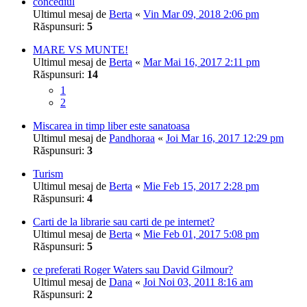
concediul
Ultimul mesaj de
Berta
«
Vin Mar 09, 2018 2:06 pm
Răspunsuri:
5
MARE VS MUNTE!
Ultimul mesaj de
Berta
«
Mar Mai 16, 2017 2:11 pm
Răspunsuri:
14
1
2
Miscarea in timp liber este sanatoasa
Ultimul mesaj de
Pandhoraa
«
Joi Mar 16, 2017 12:29 pm
Răspunsuri:
3
Turism
Ultimul mesaj de
Berta
«
Mie Feb 15, 2017 2:28 pm
Răspunsuri:
4
Carti de la librarie sau carti de pe internet?
Ultimul mesaj de
Berta
«
Mie Feb 01, 2017 5:08 pm
Răspunsuri:
5
ce preferati Roger Waters sau David Gilmour?
Ultimul mesaj de
Dana
«
Joi Noi 03, 2011 8:16 am
Răspunsuri:
2