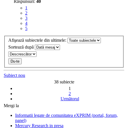
Răspunsuri:
40
1
2
3
4
5
Afişează subiectele din ultimele:
Sortează după
Subiect nou
38 subiecte
1
2
Următorul
Mergi la
Informatii legate de comunitatea eXPRIM (portal, forum,
panel)
Mercury Research in presa