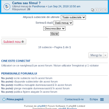
Cartea sau filmul ?
Ultimul mesaj de
Pandhoraa
«
Lun Sep 24, 2018 10:50 am
Răspunsuri:
26
1
2
3
Afişează subiectele din ultimele:
Sortează după
Subiect nou
18 subiecte • Pagina
1
din
1
Mergi la
CINE ESTE CONECTAT
Utilizatori ce ce navighează pe acest forum: Niciun utilizator înregistrat și 1 vizitator
PERMISIUNILE FORUMULUI
Nu puteţi
scrie subiecte noi în acest forum
Nu puteţi
răspunde subiectelor din acest forum
Nu puteţi
modifica mesajele dumneavoastră în acest forum
Nu puteţi
şterge mesajele dumneavoastră în acest forum
Nu puteţi
publica fişiere ataşate în acest forum
Prima pagină
Contactează-ne
Echipa
Furnizat de
phpBB
® Forum Software © phpBB Limited
Translation/Traducere:
phpBB România