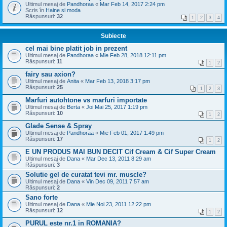
Ultimul mesaj de
Pandhoraa
«
Mar Feb 14, 2017 2:24 pm
Scris în
Haine si moda
Răspunsuri:
32
1
2
3
4
Subiecte
cel mai bine platit job in prezent
Ultimul mesaj de
Pandhoraa
«
Mie Feb 28, 2018 12:11 pm
Răspunsuri:
11
1
2
fairy sau axion?
Ultimul mesaj de
Anita
«
Mar Feb 13, 2018 3:17 pm
Răspunsuri:
25
1
2
3
Marfuri autohtone vs marfuri importate
Ultimul mesaj de
Berta
«
Joi Mai 25, 2017 1:19 pm
Răspunsuri:
10
1
2
Glade Sense & Spray
Ultimul mesaj de
Pandhoraa
«
Mie Feb 01, 2017 1:49 pm
Răspunsuri:
17
1
2
E UN PRODUS MAI BUN DECIT Cif Cream & Cif Super Cream
Ultimul mesaj de
Dana
«
Mar Dec 13, 2011 8:29 am
Răspunsuri:
3
Solutie gel de curatat tevi mr. muscle?
Ultimul mesaj de
Dana
«
Vin Dec 09, 2011 7:57 am
Răspunsuri:
2
Sano forte
Ultimul mesaj de
Dana
«
Mie Noi 23, 2011 12:22 pm
Răspunsuri:
12
1
2
PURUL este nr.1 in ROMANIA?