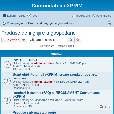
Comunitatea eXPRIM
Legături rapide
FAQ
Înregistrare
Autentificare
Prima pagină
Produse de ingrijire a gospodariei
ăut
Produse de ingrijire a gospodariei
are
Subiect nou
18 subiecte • Pagina
1
din
1
Anunţuri
PASTE FERICIT !
Ultimul mesaj de
admin_exprim
«
Joi Apr 21, 2011 3:43 pm
Scris în
Haine si moda
Răspunsuri:
2
Scurt ghid Forumul eXPRIM: creare sondaje, postare,
navigare
Ultimul mesaj de
admin_exprim
«
Joi Dec 09, 2010 11:07 am
Scris în
Haine si moda
Răspunsuri:
4
Intrebari frecvente (FAQ) si REGULAMENT Comunitatea
eXPRIM
Ultimul mesaj de
Pandhoraa
«
Vin Mar 29, 2019 10:29 am
Scris în
Haine si moda
Răspunsuri:
19
1
2
Produse sub marca proprie