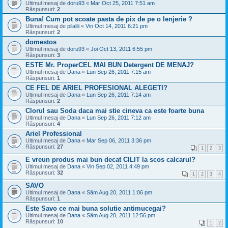
Ultimul mesaj de
doru93
«
Mar Oct 25, 2011 7:51 am
Răspunsuri:
2
Buna! Cum pot scoate pasta de pix de pe o lenjerie ?
Ultimul mesaj de
pilalili
«
Vin Oct 14, 2011 6:21 pm
Răspunsuri:
2
domestos
Ultimul mesaj de
doru93
«
Joi Oct 13, 2011 6:55 pm
Răspunsuri:
3
ESTE Mr. ProperCEL MAI BUN Detergent DE MENAJ?
Ultimul mesaj de
Dana
«
Lun Sep 26, 2011 7:15 am
Răspunsuri:
1
CE FEL DE ARIEL PROFESIONAL ALEGETI?
Ultimul mesaj de
Dana
«
Lun Sep 26, 2011 7:14 am
Răspunsuri:
2
Clorul sau Soda daca mai stie cineva ca este foarte buna
Ultimul mesaj de
Dana
«
Lun Sep 26, 2011 7:12 am
Răspunsuri:
4
Ariel Professional
Ultimul mesaj de
Dana
«
Mar Sep 06, 2011 3:36 pm
Răspunsuri:
27
1
2
3
E vreun produs mai bun decat CILIT la scos calcarul?
Ultimul mesaj de
Dana
«
Vin Sep 02, 2011 4:49 pm
Răspunsuri:
32
1
2
3
4
SAVO
Ultimul mesaj de
Dana
«
Sâm Aug 20, 2011 1:06 pm
Răspunsuri:
1
Este Savo ce mai buna solutie antimucegai?
Ultimul mesaj de
Dana
«
Sâm Aug 20, 2011 12:56 pm
Răspunsuri:
10
1
2