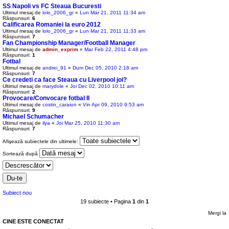
SS Napoli vs FC Steaua Bucuresti
Ultimul mesaj de
lolo_2006_gr
«
Lun Mar 21, 2011 11:34 am
Răspunsuri:
6
Calificarea Romaniei la euro 2012
Ultimul mesaj de
lolo_2006_gr
«
Lun Mar 21, 2011 11:33 am
Răspunsuri:
7
Fan Championship Manager/Football Manager
Ultimul mesaj de
admin_exprim
«
Mar Feb 22, 2011 4:48 pm
Răspunsuri:
1
Fotbal
Ultimul mesaj de
andrei_91
«
Dum Dec 05, 2010 2:18 am
Răspunsuri:
7
Ce credeti ca face Steaua cu Liverpool joi?
Ultimul mesaj de
marydole
«
Joi Dec 02, 2010 10:11 am
Răspunsuri:
2
Provocare/Convocare fotbal II
Ultimul mesaj de
costin_caraion
«
Vin Apr 09, 2010 9:53 am
Răspunsuri:
9
Michael Schumacher
Ultimul mesaj de
ilya
«
Joi Mar 25, 2010 11:30 am
Răspunsuri:
7
Afişează subiectele din ultimele:
Sortează după
Subiect nou
19 subiecte • Pagina
1
din
1
Mergi la
CINE ESTE CONECTAT