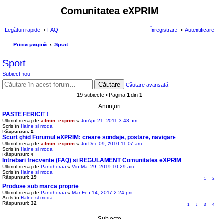
Comunitatea eXPRIM
Legături rapide
FAQ
Înregistrare
Autentificare
Prima pagină
Sport
ăut
Sport
are
Subiect nou
Căutare
Căutare avansată
19 subiecte • Pagina
1
din
1
Anunţuri
PASTE FERICIT !
Ultimul mesaj de
admin_exprim
«
Joi Apr 21, 2011 3:43 pm
Scris în
Haine si moda
Răspunsuri:
2
Scurt ghid Forumul eXPRIM: creare sondaje, postare, navigare
Ultimul mesaj de
admin_exprim
«
Joi Dec 09, 2010 11:07 am
Scris în
Haine si moda
Răspunsuri:
4
Intrebari frecvente (FAQ) si REGULAMENT Comunitatea eXPRIM
Ultimul mesaj de
Pandhoraa
«
Vin Mar 29, 2019 10:29 am
Scris în
Haine si moda
Răspunsuri:
19
1
2
Produse sub marca proprie
Ultimul mesaj de
Pandhoraa
«
Mar Feb 14, 2017 2:24 pm
Scris în
Haine si moda
Răspunsuri:
32
1
2
3
4
Subiecte