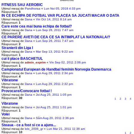
FITNESS SAU AEROBIC
Ultimul mesaj de
Pandhoraa
«
Lun Noi 05, 2018 4:33 pm
Răspunsuri:
5
IN CE ECHIPA DE FOTBAL VAR PLACEA SA JUCATI MACAR O DATA
Ultimul mesaj de
Dana
«
Vin Oct 14, 2011 8:14 am
Răspunsuri:
1
Care este cea mai buna echipa de fotbal?
Ultimul mesaj de
Dana
«
Lun Sep 26, 2011 7:47 am
Răspunsuri:
2
CE PARERE AVETI DE CEA CE SA INTIMPLAT LA NATIONALA/?
Ultimul mesaj de
Dana
«
Lun Sep 26, 2011 7:47 am
Răspunsuri:
2
Stranierii din Liga I
Ultimul mesaj de
Dana
«
Mar Sep 13, 2011 9:22 am
Răspunsuri:
1
cui ii place BASCHETUL
Ultimul mesaj de
admin_exprim
«
Vin Sep 02, 2011 2:06 pm
Răspunsuri:
1
Campionatul European de Handbal feminin Norvegia Danemarca
Ultimul mesaj de
Dana
«
Lun Aug 29, 2011 2:34 pm
Răspunsuri:
4
Vibratone
Ultimul mesaj de
Dana
«
Lun Aug 29, 2011 2:32 pm
Răspunsuri:
1
Provocare/Convocare fotbal !
Ultimul mesaj de
Dana
«
Joi Aug 25, 2011 1:05 pm
Răspunsuri:
30
1
2
3
4
Vibratone
Ultimul mesaj de
Dana
«
Joi Aug 25, 2011 1:01 pm
Răspunsuri:
1
Volei
Ultimul mesaj de
Dana
«
Sâm Aug 20, 2011 2:36 pm
Răspunsuri:
1
Steaua - ce a fost si ce a ajuns...
Ultimul mesaj de
lolo_2006_gr
«
Lun Mar 21, 2011 11:36 am
Răspunsuri:
10
1
2