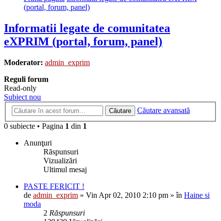
(portal, forum, panel)
Informatii legate de comunitatea
eXPRIM (portal, forum, panel)
Moderator:
admin_exprim
Reguli forum
Read-only
Subiect nou
Căutare avansată
Căutare
0 subiecte • Pagina
1
din
1
Anunţuri
Răspunsuri
Vizualizări
Ultimul mesaj
PASTE FERICIT !
de
admin_exprim
» Vin Apr 02, 2010 2:10 pm » în
Haine si
moda
2
Răspunsuri