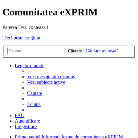
Comunitatea eXPRIM
Parerea Dvs. conteaza !
Treci peste conţinut
Căutare avansată
Căutare
Legături rapide
Vezi mesaje fără răspuns
Vezi subiecte active
Căutare
Echipa
FAQ
Autentificare
Înregistrare
Prima pagină
Informatii legate de comunitatea eXPRIM