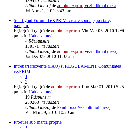
139429
Vizualizări
Ultimul mesaj
de
admin_exprim
Vezi ultimul mesaj
Joi Apr 21, 2011 3:43 pm
Scurt ghid Forumul eXPRIM: creare sondaje, postare,
navigare
Fişier(e) ataşat(e)
de
admin_exprim
» Vin Mar 05, 2010 12:50
pm » în
Haine si moda
4
Răspunsuri
138171
Vizualizări
Ultimul mesaj
de
admin_exprim
Vezi ultimul mesaj
Joi Dec 09, 2010 11:07 am
Intrebari frecvente (FAQ) si REGULAMENT Comunitatea
eXPRIM
1
2
Fişier(e) ataşat(e)
de
admin_exprim
» Lun Mar 01, 2010 5:25
pm » în
Haine si moda
19
Răspunsuri
280268
Vizualizări
Ultimul mesaj
de
Pandhoraa
Vezi ultimul mesaj
Vin Mar 29, 2019 10:29 am
Produse sub marca proprie
1