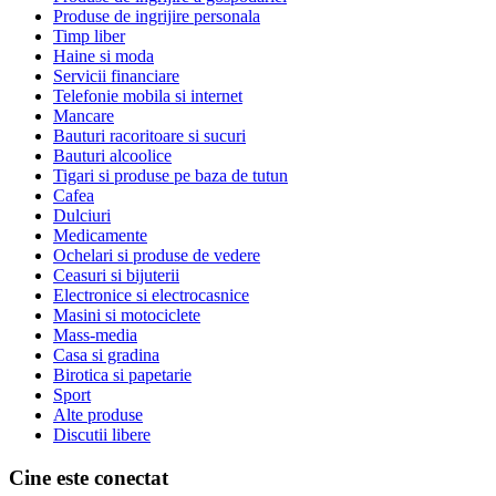
Produse de ingrijire personala
Timp liber
Haine si moda
Servicii financiare
Telefonie mobila si internet
Mancare
Bauturi racoritoare si sucuri
Bauturi alcoolice
Tigari si produse pe baza de tutun
Cafea
Dulciuri
Medicamente
Ochelari si produse de vedere
Ceasuri si bijuterii
Electronice si electrocasnice
Masini si motociclete
Mass-media
Casa si gradina
Birotica si papetarie
Sport
Alte produse
Discutii libere
Cine este conectat