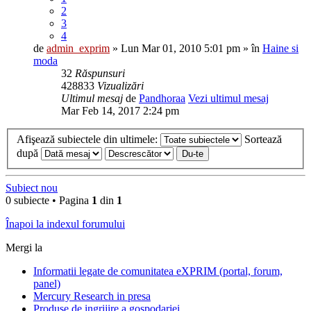
2
3
4
de
admin_exprim
» Lun Mar 01, 2010 5:01 pm » în
Haine si
moda
32
Răspunsuri
428833
Vizualizări
Ultimul mesaj
de
Pandhoraa
Vezi ultimul mesaj
Mar Feb 14, 2017 2:24 pm
Afişează subiectele din ultimele:
Sortează
după
Subiect nou
0 subiecte • Pagina
1
din
1
Înapoi la indexul forumului
Mergi la
Informatii legate de comunitatea eXPRIM (portal, forum,
panel)
Mercury Research in presa
Produse de ingrijire a gospodariei