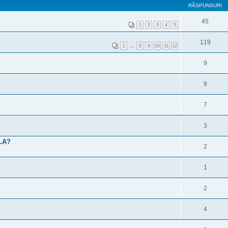
RĂSPUNSURI
45
1
2
3
4
5
119
1
…
8
9
10
11
12
9
9
7
3
LA?
2
1
2
4