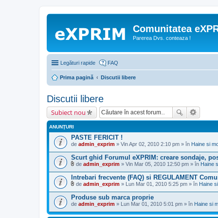
Comunitatea eXP
Parerea Dvs. conteaza !
Legături rapide
FAQ
Prima pagină
Discutii libere
Discutii libere
Subiect nou
ANUNŢURI
PASTE FERICIT !
de
admin_exprim
» Vin Apr 02, 2010 2:10 pm » în
Haine si m
Scurt ghid Forumul eXPRIM: creare sondaje, pos
de
admin_exprim
» Vin Mar 05, 2010 12:50 pm » în
Haine 
F
i
Intrebari frecvente (FAQ) si REGULAMENT Comu
ş
de
admin_exprim
» Lun Mar 01, 2010 5:25 pm » în
Haine s
i
F
e
i
Produse sub marca proprie
r
ş
de
(
admin_exprim
» Lun Mar 01, 2010 5:01 pm » în
Haine si 
i
e
e
)
r