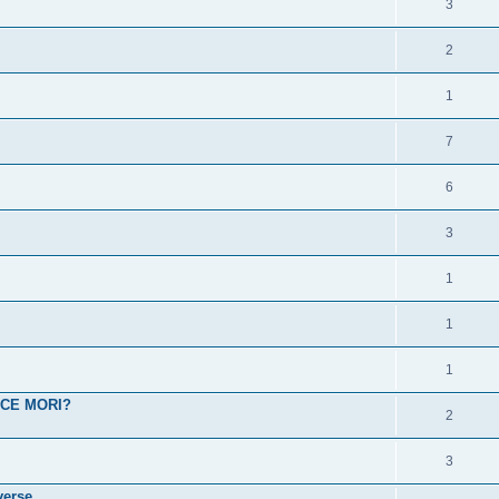
3
2
1
7
6
3
1
1
1
 CE MORI?
2
3
verse