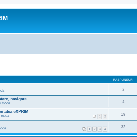
RIM
RĂSPUNSURI
2
oda
tare, navigare
4
si moda
nitatea eXPRIM
19
i moda
1
2
32
moda
1
2
3
4