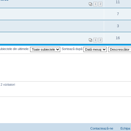
11
1
2
7
3
16
1
2
biectele din ultimele:
Sortează după
2 vizitatori
Contactează-ne
Echipa