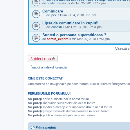
a
e
ş
e
a
.
de
u
costin_caraion
» Vin Iun 25, 2010 1:17 pm
r
s
i
c
t
b
e
t
e
t
a
i
Cominicare
u
s
r
a
ş
e
n
u
de
(
ipek
» Dum Iul 04, 2010 3:51 am
r
a
c
s
A
b
e
e
t
t
o
c
i
)
Lipsa de comunicare in cuplu!!
u
(
a
n
e
e
a
n
e
de
leonash
» Mie Oct 13, 2010 2:31 pm
r
d
s
c
t
s
)
A
e
a
t
t
a
o
c
Sunteti o persoana superstitioasa ?
u
j
s
a
ş
n
e
n
.
de
u
admin_exprim
» Vin Mar 26, 2010 12:51 pm
r
a
d
s
s
b
e
t
a
t
o
i
u
(
j
s
n
Afişează su
e
n
e
.
u
d
c
s
)
b
a
t
o
Subiect nou
i
j
a
n
e
.
r
d
c
e
Înapoi la indexul forumului
a
t
u
j
a
n
.
r
s
CINE ESTE CONECTAT
e
o
u
Utilizatori ce ce navighează pe acest forum: Niciun utilizator înregistrat și 
n
n
d
s
a
o
PERMISIUNILE FORUMULUI
j
n
.
Nu puteţi
scrie subiecte noi în acest forum
d
a
Nu puteţi
răspunde subiectelor din acest forum
j
Nu puteţi
modifica mesajele dumneavoastră în acest forum
.
Nu puteţi
şterge mesajele dumneavoastră în acest forum
Nu puteţi
publica fişiere ataşate în acest forum
Prima pagină