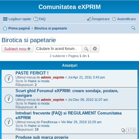
Comunitatea eXPRIM
Legături rapide
FAQ
Înregistrare
Autentificare
Prima pagină
Birotica si papetarie
ăut
Birotica si papetarie
are
Subiect nou
2 subiecte • Pagina
1
din
1
Anunţuri
PASTE FERICIT !
Ultimul mesaj de
admin_exprim
«
Joi Apr 21, 2011 3:43 pm
Scris în
Haine si moda
Răspunsuri:
2
Scurt ghid Forumul eXPRIM: creare sondaje, postare,
navigare
Ultimul mesaj de
admin_exprim
«
Joi Dec 09, 2010 11:07 am
Scris în
Haine si moda
Răspunsuri:
4
Intrebari frecvente (FAQ) si REGULAMENT Comunitatea
eXPRIM
Ultimul mesaj de
Pandhoraa
«
Vin Mar 29, 2019 10:29 am
Scris în
Haine si moda
Răspunsuri:
19
1
2
Produse sub marca proprie