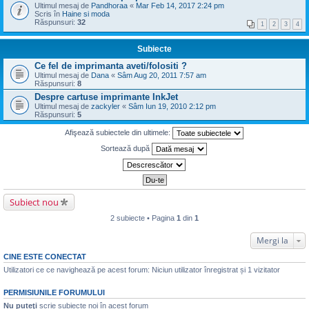
Ultimul mesaj de
Pandhoraa
«
Mar Feb 14, 2017 2:24 pm
Scris în
Haine si moda
Răspunsuri:
32
1
2
3
4
Subiecte
Ce fel de imprimanta aveti/folositi ?
Ultimul mesaj de
Dana
«
Sâm Aug 20, 2011 7:57 am
Răspunsuri:
8
Despre cartuse imprimante InkJet
Ultimul mesaj de
zackyler
«
Sâm Iun 19, 2010 2:12 pm
Răspunsuri:
5
Afişează subiectele din ultimele:
Sortează după
Subiect nou
2 subiecte • Pagina
1
din
1
Mergi la
CINE ESTE CONECTAT
Utilizatori ce ce navighează pe acest forum: Niciun utilizator înregistrat și 1 vizitator
PERMISIUNILE FORUMULUI
Nu puteţi
scrie subiecte noi în acest forum