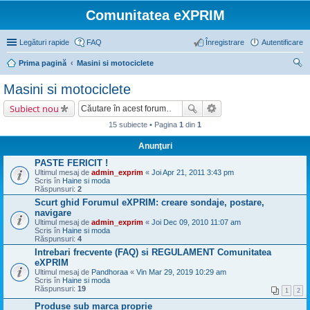
Comunitatea eXPRIM
Legături rapide
FAQ
Înregistrare
Autentificare
Prima pagină
Masini si motociclete
ăut
Masini si motociclete
are
Subiect nou
15 subiecte • Pagina
1
din
1
Anunţuri
PASTE FERICIT !
Ultimul mesaj de
admin_exprim
«
Joi Apr 21, 2011 3:43 pm
Scris în
Haine si moda
Răspunsuri:
2
Scurt ghid Forumul eXPRIM: creare sondaje, postare,
navigare
Ultimul mesaj de
admin_exprim
«
Joi Dec 09, 2010 11:07 am
Scris în
Haine si moda
Răspunsuri:
4
Intrebari frecvente (FAQ) si REGULAMENT Comunitatea
eXPRIM
Ultimul mesaj de
Pandhoraa
«
Vin Mar 29, 2019 10:29 am
Scris în
Haine si moda
Răspunsuri:
19
1
2
Produse sub marca proprie