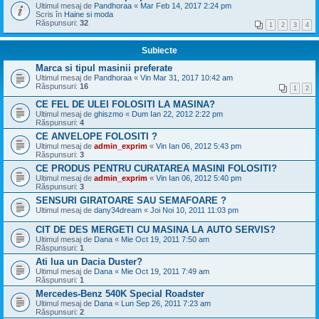
Ultimul mesaj de
Pandhoraa
«
Mar Feb 14, 2017 2:24 pm
Scris în
Haine si moda
Răspunsuri:
32
1
2
3
4
Subiecte
Marca si tipul masinii preferate
Ultimul mesaj de
Pandhoraa
«
Vin Mar 31, 2017 10:42 am
Răspunsuri:
16
1
2
CE FEL DE ULEI FOLOSITI LA MASINA?
Ultimul mesaj de
ghiszmo
«
Dum Ian 22, 2012 2:22 pm
Răspunsuri:
4
CE ANVELOPE FOLOSITI ?
Ultimul mesaj de
admin_exprim
«
Vin Ian 06, 2012 5:43 pm
Răspunsuri:
3
CE PRODUS PENTRU CURATAREA MASINI FOLOSITI?
Ultimul mesaj de
admin_exprim
«
Vin Ian 06, 2012 5:40 pm
Răspunsuri:
3
SENSURI GIRATOARE SAU SEMAFOARE ?
Ultimul mesaj de
dany34dream
«
Joi Noi 10, 2011 11:03 pm
CIT DE DES MERGETI CU MASINA LA AUTO SERVIS?
Ultimul mesaj de
Dana
«
Mie Oct 19, 2011 7:50 am
Răspunsuri:
1
Ati lua un Dacia Duster?
Ultimul mesaj de
Dana
«
Mie Oct 19, 2011 7:49 am
Răspunsuri:
1
Mercedes-Benz 540K Special Roadster
Ultimul mesaj de
Dana
«
Lun Sep 26, 2011 7:23 am
Răspunsuri:
2