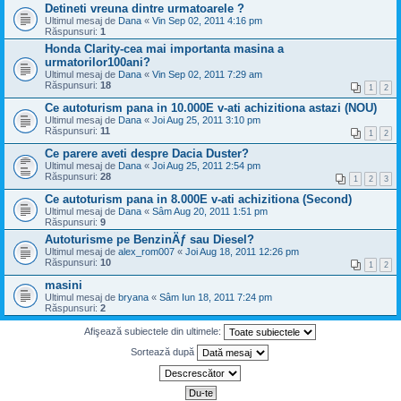
Detineti vreuna dintre urmatoarele ?
Ultimul mesaj de
Dana
«
Vin Sep 02, 2011 4:16 pm
Răspunsuri:
1
Honda Clarity-cea mai importanta masina a
urmatorilor100ani?
Ultimul mesaj de
Dana
«
Vin Sep 02, 2011 7:29 am
Răspunsuri:
18
1
2
Ce autoturism pana in 10.000E v-ati achizitiona astazi (NOU)
Ultimul mesaj de
Dana
«
Joi Aug 25, 2011 3:10 pm
Răspunsuri:
11
1
2
Ce parere aveti despre Dacia Duster?
Ultimul mesaj de
Dana
«
Joi Aug 25, 2011 2:54 pm
Răspunsuri:
28
1
2
3
Ce autoturism pana in 8.000E v-ati achizitiona (Second)
Ultimul mesaj de
Dana
«
Sâm Aug 20, 2011 1:51 pm
Răspunsuri:
9
Autoturisme pe BenzinÄƒ sau Diesel?
Ultimul mesaj de
alex_rom007
«
Joi Aug 18, 2011 12:26 pm
Răspunsuri:
10
1
2
masini
Ultimul mesaj de
bryana
«
Sâm Iun 18, 2011 7:24 pm
Răspunsuri:
2
Afişează subiectele din ultimele:
Sortează după