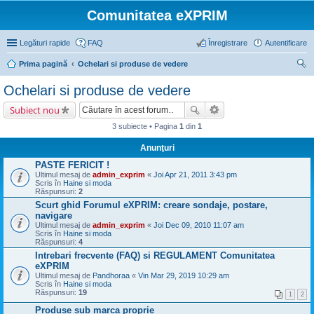
Comunitatea eXPRIM
Legături rapide
FAQ
Înregistrare
Autentificare
Prima pagină
Ochelari si produse de vedere
ăut
Ochelari si produse de vedere
are
Subiect nou
3 subiecte • Pagina
1
din
1
Anunţuri
PASTE FERICIT !
Ultimul mesaj de
admin_exprim
«
Joi Apr 21, 2011 3:43 pm
Scris în
Haine si moda
Răspunsuri:
2
Scurt ghid Forumul eXPRIM: creare sondaje, postare,
navigare
Ultimul mesaj de
admin_exprim
«
Joi Dec 09, 2010 11:07 am
Scris în
Haine si moda
Răspunsuri:
4
Intrebari frecvente (FAQ) si REGULAMENT Comunitatea
eXPRIM
Ultimul mesaj de
Pandhoraa
«
Vin Mar 29, 2019 10:29 am
Scris în
Haine si moda
Răspunsuri:
19
1
2
Produse sub marca proprie