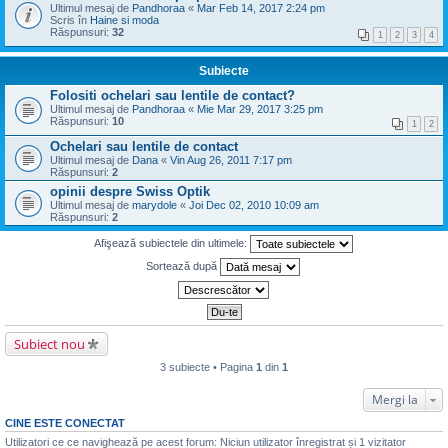
Ultimul mesaj de
Pandhoraa
«
Mar Feb 14, 2017 2:24 pm
Scris în
Haine si moda
Răspunsuri:
32
1
2
3
4
Subiecte
Folositi ochelari sau lentile de contact?
Ultimul mesaj de
Pandhoraa
«
Mie Mar 29, 2017 3:25 pm
Răspunsuri:
10
1
2
Ochelari sau lentile de contact
Ultimul mesaj de
Dana
«
Vin Aug 26, 2011 7:17 pm
Răspunsuri:
2
opinii despre Swiss Optik
Ultimul mesaj de
marydole
«
Joi Dec 02, 2010 10:09 am
Răspunsuri:
2
Afişează subiectele din ultimele:
Sortează după
Subiect nou
3 subiecte • Pagina
1
din
1
Mergi la
CINE ESTE CONECTAT
Utilizatori ce ce navighează pe acest forum: Niciun utilizator înregistrat și 1 vizitator