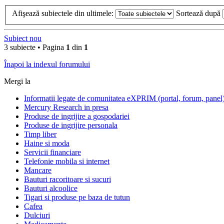
Afişează subiectele din ultimele:
Sortează după
Subiect nou
3 subiecte • Pagina
1
din
1
Înapoi la indexul forumului
Mergi la
Informatii legate de comunitatea eXPRIM (portal, forum, panel
Mercury Research in presa
Produse de ingrijire a gospodariei
Produse de ingrijire personala
Timp liber
Haine si moda
Servicii financiare
Telefonie mobila si internet
Mancare
Bauturi racoritoare si sucuri
Bauturi alcoolice
Tigari si produse pe baza de tutun
Cafea
Dulciuri