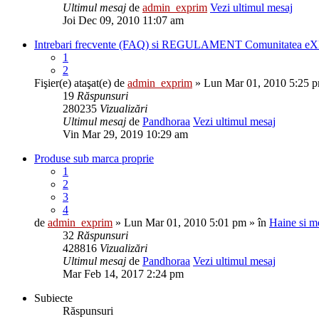
Ultimul mesaj
de
admin_exprim
Vezi ultimul mesaj
Joi Dec 09, 2010 11:07 am
Intrebari frecvente (FAQ) si REGULAMENT Comunitatea 
1
2
Fişier(e) ataşat(e)
de
admin_exprim
» Lun Mar 01, 2010 5:25 p
19
Răspunsuri
280235
Vizualizări
Ultimul mesaj
de
Pandhoraa
Vezi ultimul mesaj
Vin Mar 29, 2019 10:29 am
Produse sub marca proprie
1
2
3
4
de
admin_exprim
» Lun Mar 01, 2010 5:01 pm » în
Haine si m
32
Răspunsuri
428816
Vizualizări
Ultimul mesaj
de
Pandhoraa
Vezi ultimul mesaj
Mar Feb 14, 2017 2:24 pm
Subiecte
Răspunsuri