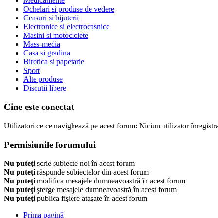
Medicamente
Ochelari si produse de vedere
Ceasuri si bijuterii
Electronice si electrocasnice
Masini si motociclete
Mass-media
Casa si gradina
Birotica si papetarie
Sport
Alte produse
Discutii libere
Cine este conectat
Utilizatori ce ce navighează pe acest forum: Niciun utilizator înregistrat
Permisiunile forumului
Nu puteţi
scrie subiecte noi în acest forum
Nu puteţi
răspunde subiectelor din acest forum
Nu puteţi
modifica mesajele dumneavoastră în acest forum
Nu puteţi
şterge mesajele dumneavoastră în acest forum
Nu puteţi
publica fişiere ataşate în acest forum
Prima pagină