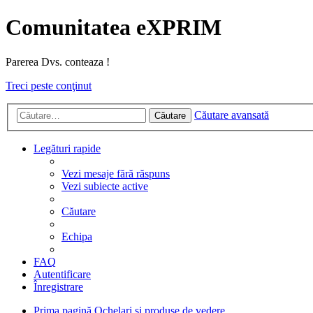
Comunitatea eXPRIM
Parerea Dvs. conteaza !
Treci peste conţinut
Căutare avansată
Căutare
Legături rapide
Vezi mesaje fără răspuns
Vezi subiecte active
Căutare
Echipa
FAQ
Autentificare
Înregistrare
Prima pagină
Ochelari si produse de vedere