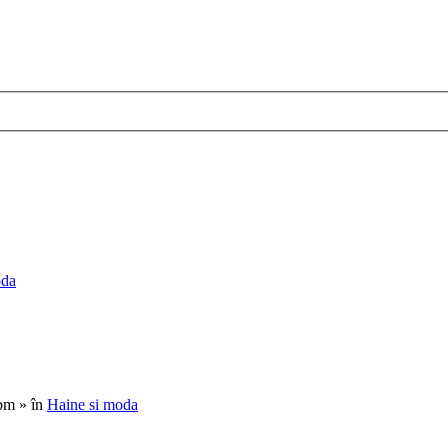
oda
pm » în
Haine si moda