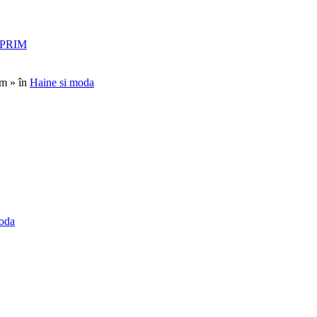
eXPRIM
m » în
Haine si moda
oda