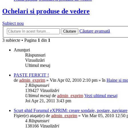
Ochelari si produse de vedere
Subiect nou
Căutare avansată
Căutare
3 subiecte • Pagina
1
din
1
Anunţuri
Răspunsuri
Vizualizări
Ultimul mesaj
PASTE FERICIT !
de
admin_exprim
» Vin Apr 02, 2010 2:10 pm » în
Haine si m
2
Răspunsuri
139427
Vizualizări
Ultimul mesaj
de
admin_exprim
Vezi ultimul mesaj
Joi Apr 21, 2011 3:43 pm
Scurt ghid Forumul eXPRIM: creare sondaje, postare, navigare
Fişier(e) ataşat(e)
de
admin_exprim
» Vin Mar 05, 2010 12:50 
4
Răspunsuri
138166
Vizualizări