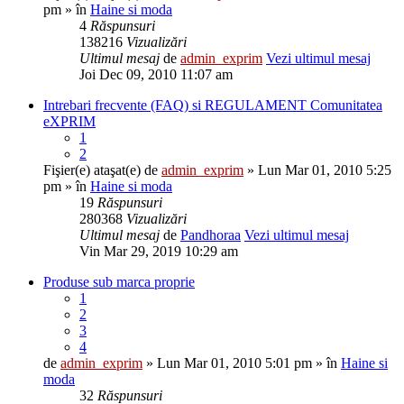
pm » în
Haine si moda
4
Răspunsuri
138216
Vizualizări
Ultimul mesaj
de
admin_exprim
Vezi ultimul mesaj
Joi Dec 09, 2010 11:07 am
Intrebari frecvente (FAQ) si REGULAMENT Comunitatea
eXPRIM
1
2
Fişier(e) ataşat(e)
de
admin_exprim
» Lun Mar 01, 2010 5:25
pm » în
Haine si moda
19
Răspunsuri
280368
Vizualizări
Ultimul mesaj
de
Pandhoraa
Vezi ultimul mesaj
Vin Mar 29, 2019 10:29 am
Produse sub marca proprie
1
2
3
4
de
admin_exprim
» Lun Mar 01, 2010 5:01 pm » în
Haine si
moda
32
Răspunsuri