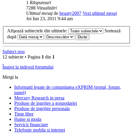
1
Răspunsuri
7288
Vizualizări
Ultimul mesaj
de
beauty2007
Vezi ultimul mesaj
Joi Iun 23, 2011 9:44 am
Afişează subiectele din ultimele:
Sortează
după
Subiect nou
12 subiecte • Pagina
1
din
1
Înapoi la indexul forumului
Mergi la
Informatii legate de comunitatea eXPRIM (portal, forum,
panel)
Mercury Research in presa
Produse de ingrijire a gospodariei
Produse de ingrijire personala
Timp liber
Haine si moda
Servicii financiare
Telefonie mobila si internet