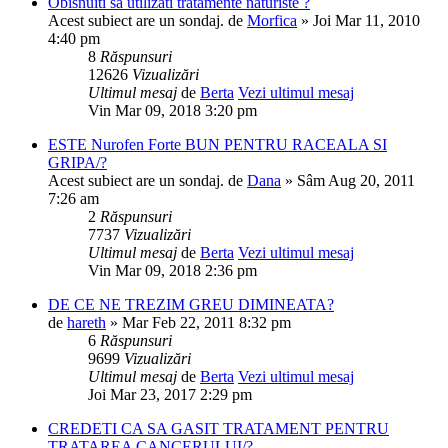
Obisnuiti sa utilizati tratamente naturiste ?
Acest subiect are un sondaj.
de
Morfica
» Joi Mar 11, 2010
4:40 pm
8
Răspunsuri
12626
Vizualizări
Ultimul mesaj
de
Berta
Vezi ultimul mesaj
Vin Mar 09, 2018 3:20 pm
ESTE Nurofen Forte BUN PENTRU RACEALA SI
GRIPA/?
Acest subiect are un sondaj.
de
Dana
» Sâm Aug 20, 2011
7:26 am
2
Răspunsuri
7737
Vizualizări
Ultimul mesaj
de
Berta
Vezi ultimul mesaj
Vin Mar 09, 2018 2:36 pm
DE CE NE TREZIM GREU DIMINEATA?
de
hareth
» Mar Feb 22, 2011 8:32 pm
6
Răspunsuri
9699
Vizualizări
Ultimul mesaj
de
Berta
Vezi ultimul mesaj
Joi Mar 23, 2017 2:29 pm
CREDETI CA SA GASIT TRATAMENT PENTRU
TRATAREA CANCERULUI/?