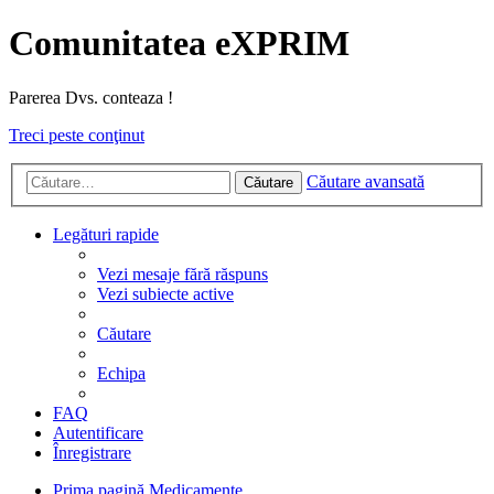
Comunitatea eXPRIM
Parerea Dvs. conteaza !
Treci peste conţinut
Căutare avansată
Căutare
Legături rapide
Vezi mesaje fără răspuns
Vezi subiecte active
Căutare
Echipa
FAQ
Autentificare
Înregistrare
Prima pagină
Medicamente