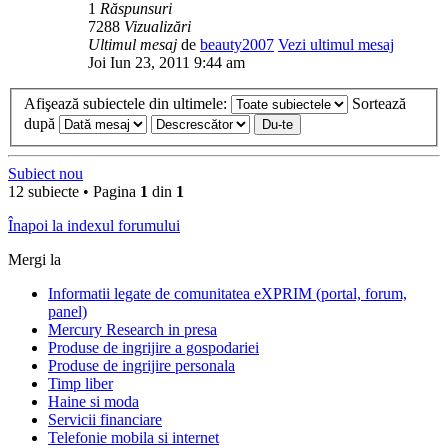
1
Răspunsuri
7288
Vizualizări
Ultimul mesaj
de
beauty2007
Vezi ultimul mesaj
Joi Iun 23, 2011 9:44 am
Afişează subiectele din ultimele:
Sortează
după
Subiect nou
12 subiecte • Pagina
1
din
1
Înapoi la indexul forumului
Mergi la
Informatii legate de comunitatea eXPRIM (portal, forum,
panel)
Mercury Research in presa
Produse de ingrijire a gospodariei
Produse de ingrijire personala
Timp liber
Haine si moda
Servicii financiare
Telefonie mobila si internet