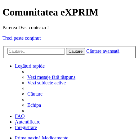
Comunitatea eXPRIM
Parerea Dvs. conteaza !
Treci peste conţinut
Căutare avansată
Căutare
Legături rapide
Vezi mesaje fără răspuns
Vezi subiecte active
Căutare
Echipa
FAQ
Autentificare
Înregistrare
Prima pagină
Medicamente