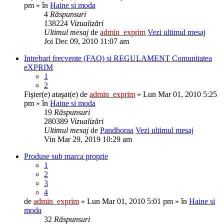
pm » în
Haine si moda
4
Răspunsuri
138224
Vizualizări
Ultimul mesaj
de
admin_exprim
Vezi ultimul mesaj
Joi Dec 09, 2010 11:07 am
Intrebari frecvente (FAQ) si REGULAMENT Comunitatea
eXPRIM
1
2
Fişier(e) ataşat(e)
de
admin_exprim
» Lun Mar 01, 2010 5:25
pm » în
Haine si moda
19
Răspunsuri
280389
Vizualizări
Ultimul mesaj
de
Pandhoraa
Vezi ultimul mesaj
Vin Mar 29, 2019 10:29 am
Produse sub marca proprie
1
2
3
4
de
admin_exprim
» Lun Mar 01, 2010 5:01 pm » în
Haine si
moda
32
Răspunsuri