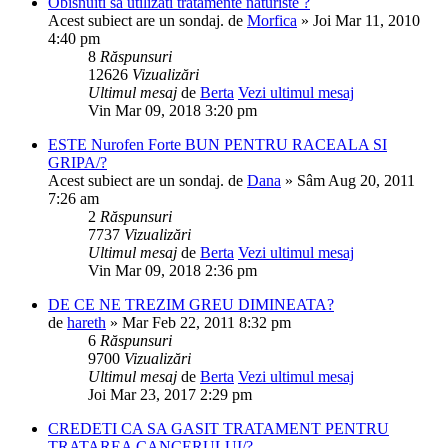
Obisnuiti sa utilizati tratamente naturiste ?
Acest subiect are un sondaj.
de
Morfica
» Joi Mar 11, 2010
4:40 pm
8
Răspunsuri
12626
Vizualizări
Ultimul mesaj
de
Berta
Vezi ultimul mesaj
Vin Mar 09, 2018 3:20 pm
ESTE Nurofen Forte BUN PENTRU RACEALA SI
GRIPA/?
Acest subiect are un sondaj.
de
Dana
» Sâm Aug 20, 2011
7:26 am
2
Răspunsuri
7737
Vizualizări
Ultimul mesaj
de
Berta
Vezi ultimul mesaj
Vin Mar 09, 2018 2:36 pm
DE CE NE TREZIM GREU DIMINEATA?
de
hareth
» Mar Feb 22, 2011 8:32 pm
6
Răspunsuri
9700
Vizualizări
Ultimul mesaj
de
Berta
Vezi ultimul mesaj
Joi Mar 23, 2017 2:29 pm
CREDETI CA SA GASIT TRATAMENT PENTRU
TRATAREA CANCERULUI/?