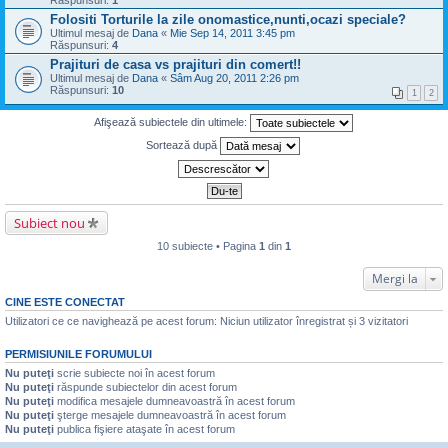
Răspunsuri:
1
Folositi Torturile la zile onomastice,nunti,ocazi speciale?
Ultimul mesaj de
Dana
«
Mie Sep 14, 2011 3:45 pm
Răspunsuri:
4
Prajituri de casa vs prajituri din comert!!
Ultimul mesaj de
Dana
«
Sâm Aug 20, 2011 2:26 pm
Răspunsuri:
10
1
2
Afişează subiectele din ultimele:
Sortează după
Subiect nou
10 subiecte • Pagina
1
din
1
Mergi la
CINE ESTE CONECTAT
Utilizatori ce ce navighează pe acest forum: Niciun utilizator înregistrat și 3 vizitatori
PERMISIUNILE FORUMULUI
Nu puteţi
scrie subiecte noi în acest forum
Nu puteţi
răspunde subiectelor din acest forum
Nu puteţi
modifica mesajele dumneavoastră în acest forum
Nu puteţi
şterge mesajele dumneavoastră în acest forum
Nu puteţi
publica fişiere ataşate în acest forum