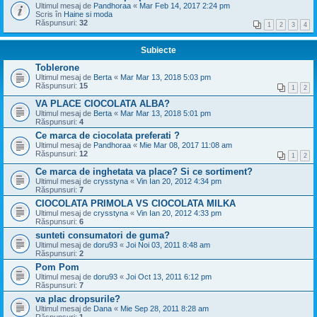
Ultimul mesaj de
Pandhoraa
«
Mar Feb 14, 2017 2:24 pm
Scris în
Haine si moda
Răspunsuri:
32
1
2
3
4
Subiecte
Toblerone
Ultimul mesaj de
Berta
«
Mar Mar 13, 2018 5:03 pm
Răspunsuri:
15
1
2
VA PLACE CIOCOLATA ALBA?
Ultimul mesaj de
Berta
«
Mar Mar 13, 2018 5:01 pm
Răspunsuri:
4
Ce marca de ciocolata preferati ?
Ultimul mesaj de
Pandhoraa
«
Mie Mar 08, 2017 11:08 am
Răspunsuri:
12
1
2
Ce marca de inghetata va place? Si ce sortiment?
Ultimul mesaj de
crysstyna
«
Vin Ian 20, 2012 4:34 pm
Răspunsuri:
7
CIOCOLATA PRIMOLA VS CIOCOLATA MILKA
Ultimul mesaj de
crysstyna
«
Vin Ian 20, 2012 4:33 pm
Răspunsuri:
6
sunteti consumatori de guma?
Ultimul mesaj de
doru93
«
Joi Noi 03, 2011 8:48 am
Răspunsuri:
2
Pom Pom
Ultimul mesaj de
doru93
«
Joi Oct 13, 2011 6:12 pm
Răspunsuri:
7
va plac dropsurile?
Ultimul mesaj de
Dana
«
Mie Sep 28, 2011 8:28 am