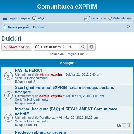
Comunitatea eXPRIM
Legături rapide
FAQ
Înregistrare
Autentificare
Prima pagină
Dulciuri
ăut
Dulciuri
are
Subiect nou
10 subiecte • Pagina
1
din
1
Anunţuri
PASTE FERICIT !
Ultimul mesaj de
admin_exprim
«
Joi Apr 21, 2011 3:43 pm
Scris în
Haine si moda
Răspunsuri:
2
Scurt ghid Forumul eXPRIM: creare sondaje, postare,
navigare
Ultimul mesaj de
admin_exprim
«
Joi Dec 09, 2010 11:07 am
Scris în
Haine si moda
Răspunsuri:
4
Intrebari frecvente (FAQ) si REGULAMENT Comunitatea
eXPRIM
Ultimul mesaj de
Pandhoraa
«
Vin Mar 29, 2019 10:29 am
Scris în
Haine si moda
Răspunsuri:
19
1
2
Produse sub marca proprie