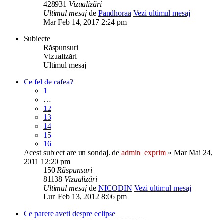
428931
Vizualizări
Ultimul mesaj
de
Pandhoraa
Vezi ultimul mesaj
Mar Feb 14, 2017 2:24 pm
Subiecte
Răspunsuri
Vizualizări
Ultimul mesaj
Ce fel de cafea?
1
…
12
13
14
15
16
Acest subiect are un sondaj.
de
admin_exprim
» Mar Mai 24,
2011 12:20 pm
150
Răspunsuri
81138
Vizualizări
Ultimul mesaj
de
NICODIN
Vezi ultimul mesaj
Lun Feb 13, 2012 8:06 pm
Ce parere aveti despre eclipse