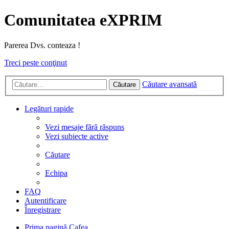
Comunitatea eXPRIM
Parerea Dvs. conteaza !
Treci peste conţinut
Căutare avansată
Căutare
Legături rapide
Vezi mesaje fără răspuns
Vezi subiecte active
Căutare
Echipa
FAQ
Autentificare
Înregistrare
Prima pagină
Cafea