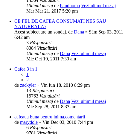
14564
Vizualizări
Ultimul mesaj
de
Pandhoraa
Vezi ultimul mesaj
Mar Mar 21, 2017 5:20 pm
CE FEL DE CAFEA CONSUMATI NES SAU
NATURRALA?
Acest subiect are un sondaj.
de
Dana
» Sâm Sep 03, 2011
6:42 am
3
Răspunsuri
8384
Vizualizări
Ultimul mesaj
de
Dana
Vezi ultimul mesaj
Mie Oct 19, 2011 7:39 am
Cafea 3 in 1
1
2
de
zackyler
» Vin Iun 18, 2010 8:29 pm
13
Răspunsuri
15763
Vizualizări
Ultimul mesaj
de
Dana
Vezi ultimul mesaj
Mie Sep 28, 2011 8:33 am
cafeaua buna pentru inima,comentarii
de
marydole
» Vin Dec 03, 2010 7:44 pm
6
Răspunsuri
9781
Vizualizări