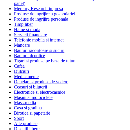
panel)
Mercury Research in presa
Produse de ingrijire a gospodariei
Produse de ingrijire personala
Timp liber
Haine si moda
Servicii financiare
Telefonie mobila si internet
Mancare
Bauturi racoritoare si sucuri
Bauturi alcoolice
Tigari si produse pe baza de tutun
Cafea
Dulciuri
Medicamente
Ochelari si produse de vedere
Ceasuri si bijuterii
Electronice si electrocasnice
Masini si motociclete
Mass-media
Casa si gradina
Birotica si papetarie
Sport
Alte produse
Discutii libere