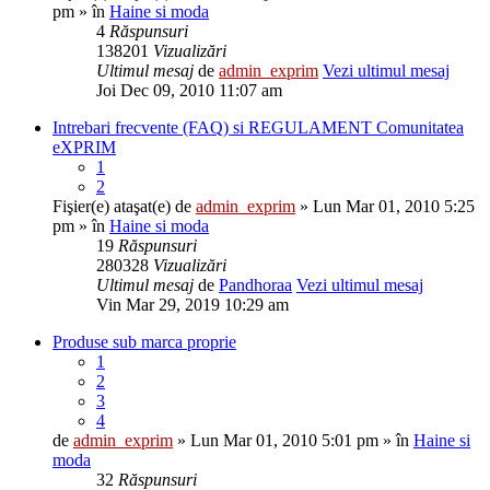
pm » în
Haine si moda
4
Răspunsuri
138201
Vizualizări
Ultimul mesaj
de
admin_exprim
Vezi ultimul mesaj
Joi Dec 09, 2010 11:07 am
Intrebari frecvente (FAQ) si REGULAMENT Comunitatea
eXPRIM
1
2
Fişier(e) ataşat(e)
de
admin_exprim
» Lun Mar 01, 2010 5:25
pm » în
Haine si moda
19
Răspunsuri
280328
Vizualizări
Ultimul mesaj
de
Pandhoraa
Vezi ultimul mesaj
Vin Mar 29, 2019 10:29 am
Produse sub marca proprie
1
2
3
4
de
admin_exprim
» Lun Mar 01, 2010 5:01 pm » în
Haine si
moda
32
Răspunsuri