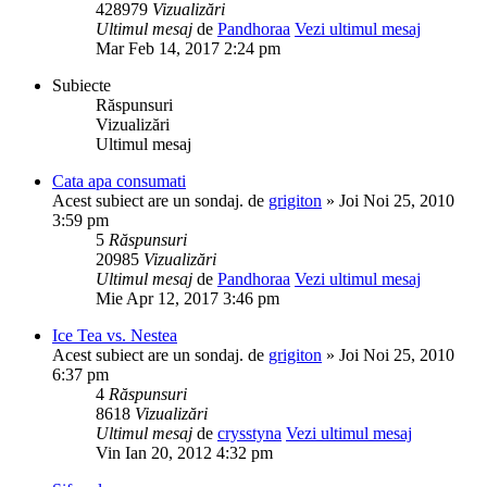
428979
Vizualizări
Ultimul mesaj
de
Pandhoraa
Vezi ultimul mesaj
Mar Feb 14, 2017 2:24 pm
Subiecte
Răspunsuri
Vizualizări
Ultimul mesaj
Cata apa consumati
Acest subiect are un sondaj.
de
grigiton
» Joi Noi 25, 2010
3:59 pm
5
Răspunsuri
20985
Vizualizări
Ultimul mesaj
de
Pandhoraa
Vezi ultimul mesaj
Mie Apr 12, 2017 3:46 pm
Ice Tea vs. Nestea
Acest subiect are un sondaj.
de
grigiton
» Joi Noi 25, 2010
6:37 pm
4
Răspunsuri
8618
Vizualizări
Ultimul mesaj
de
crysstyna
Vezi ultimul mesaj
Vin Ian 20, 2012 4:32 pm