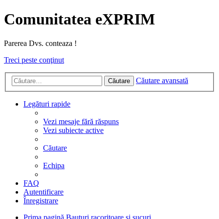
Comunitatea eXPRIM
Parerea Dvs. conteaza !
Treci peste conţinut
Căutare avansată
Căutare
Legături rapide
Vezi mesaje fără răspuns
Vezi subiecte active
Căutare
Echipa
FAQ
Autentificare
Înregistrare
Prima pagină
Bauturi racoritoare si sucuri