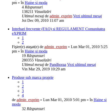
pm » în
Haine si moda
4
Răspunsuri
138211
Vizualizări
Ultimul mesaj
de
admin_exprim
Vezi ultimul mesaj
Joi Dec 09, 2010 11:07 am
Intrebari frecvente (FAQ) si REGULAMENT Comunitatea
eXPRIM
1
2
Fişier(e) ataşat(e)
de
admin_exprim
» Lun Mar 01, 2010 5:25
pm » în
Haine si moda
19
Răspunsuri
280355
Vizualizări
Ultimul mesaj
de
Pandhoraa
Vezi ultimul mesaj
Vin Mar 29, 2019 10:29 am
Produse sub marca proprie
1
2
3
4
de
admin_exprim
» Lun Mar 01, 2010 5:01 pm » în
Haine si
moda
32
Răspunsuri