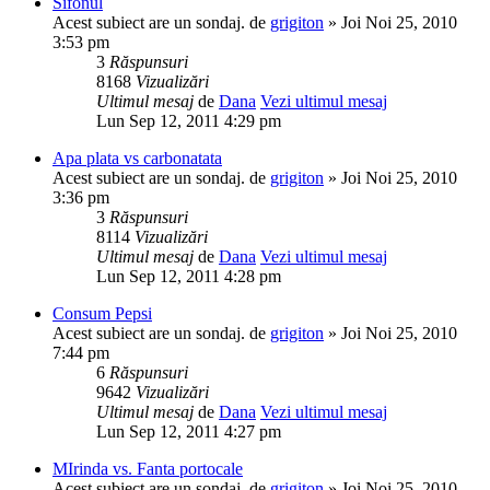
Sifonul
Acest subiect are un sondaj.
de
grigiton
» Joi Noi 25, 2010
3:53 pm
3
Răspunsuri
8168
Vizualizări
Ultimul mesaj
de
Dana
Vezi ultimul mesaj
Lun Sep 12, 2011 4:29 pm
Apa plata vs carbonatata
Acest subiect are un sondaj.
de
grigiton
» Joi Noi 25, 2010
3:36 pm
3
Răspunsuri
8114
Vizualizări
Ultimul mesaj
de
Dana
Vezi ultimul mesaj
Lun Sep 12, 2011 4:28 pm
Consum Pepsi
Acest subiect are un sondaj.
de
grigiton
» Joi Noi 25, 2010
7:44 pm
6
Răspunsuri
9642
Vizualizări
Ultimul mesaj
de
Dana
Vezi ultimul mesaj
Lun Sep 12, 2011 4:27 pm
MIrinda vs. Fanta portocale
Acest subiect are un sondaj.
de
grigiton
» Joi Noi 25, 2010