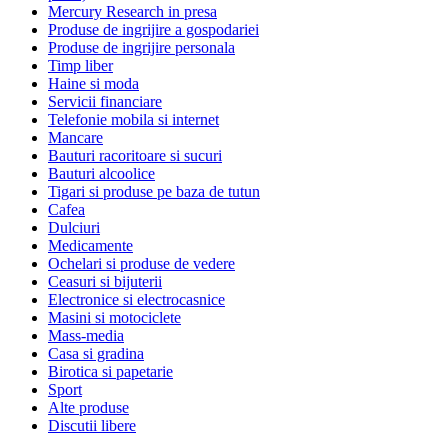
Mercury Research in presa
Produse de ingrijire a gospodariei
Produse de ingrijire personala
Timp liber
Haine si moda
Servicii financiare
Telefonie mobila si internet
Mancare
Bauturi racoritoare si sucuri
Bauturi alcoolice
Tigari si produse pe baza de tutun
Cafea
Dulciuri
Medicamente
Ochelari si produse de vedere
Ceasuri si bijuterii
Electronice si electrocasnice
Masini si motociclete
Mass-media
Casa si gradina
Birotica si papetarie
Sport
Alte produse
Discutii libere