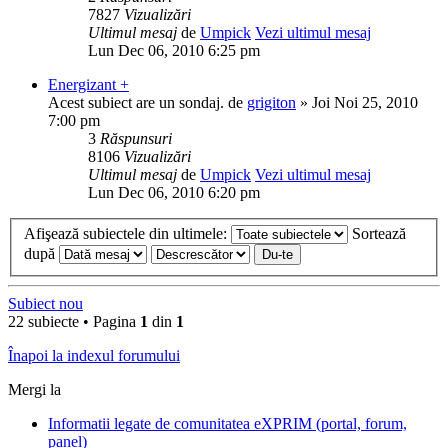
7827
Vizualizări
Ultimul mesaj
de
Umpick
Vezi ultimul mesaj
Lun Dec 06, 2010 6:25 pm
Energizant +
Acest subiect are un sondaj.
de
grigiton
» Joi Noi 25, 2010
7:00 pm
3
Răspunsuri
8106
Vizualizări
Ultimul mesaj
de
Umpick
Vezi ultimul mesaj
Lun Dec 06, 2010 6:20 pm
Afişează subiectele din ultimele:
Sortează
după
Subiect nou
22 subiecte • Pagina
1
din
1
Înapoi la indexul forumului
Mergi la
Informatii legate de comunitatea eXPRIM (portal, forum,
panel)