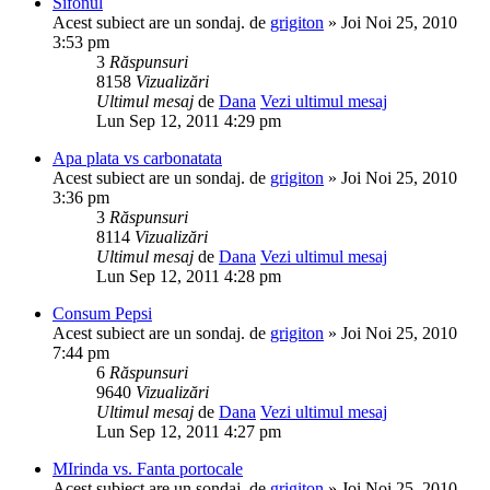
Sifonul
Acest subiect are un sondaj.
de
grigiton
» Joi Noi 25, 2010
3:53 pm
3
Răspunsuri
8158
Vizualizări
Ultimul mesaj
de
Dana
Vezi ultimul mesaj
Lun Sep 12, 2011 4:29 pm
Apa plata vs carbonatata
Acest subiect are un sondaj.
de
grigiton
» Joi Noi 25, 2010
3:36 pm
3
Răspunsuri
8114
Vizualizări
Ultimul mesaj
de
Dana
Vezi ultimul mesaj
Lun Sep 12, 2011 4:28 pm
Consum Pepsi
Acest subiect are un sondaj.
de
grigiton
» Joi Noi 25, 2010
7:44 pm
6
Răspunsuri
9640
Vizualizări
Ultimul mesaj
de
Dana
Vezi ultimul mesaj
Lun Sep 12, 2011 4:27 pm
MIrinda vs. Fanta portocale
Acest subiect are un sondaj.
de
grigiton
» Joi Noi 25, 2010