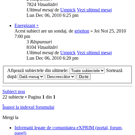
7824
Vizualizări
Ultimul mesaj
de
Umpick
Vezi ultimul mesaj
Lun Dec 06, 2010 6:25 pm
Energizant +
Acest subiect are un sondaj.
de
grigiton
» Joi Noi 25, 2010
7:00 pm
3
Răspunsuri
8104
Vizualizări
Ultimul mesaj
de
Umpick
Vezi ultimul mesaj
Lun Dec 06, 2010 6:20 pm
Afişează subiectele din ultimele:
Sortează
după
Subiect nou
22 subiecte • Pagina
1
din
1
Înapoi la indexul forumului
Mergi la
Informatii legate de comunitatea eXPRIM (portal, forum,
panel)