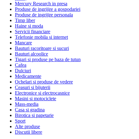
Mercury Research in presa
Produse de ingrijire a gospodariei
Produse de ingrijire personala
Timp liber
Haine si moda
Servicii financiare
Telefonie mobila si internet
Mancare
Bauturi racoritoare si sucuri
Bauturi alcoolice
Tigari si produse pe baza de tutun
Cafea
Dulciuri
Medicamente
Ochelari si produse de vedere
Ceasuri si bijuterii
Electronice si electrocasnice
Masini si motociclete
Mass-media
Casa si gradina
Birotica si papetarie
Sport
Alte produse
Discutii libere