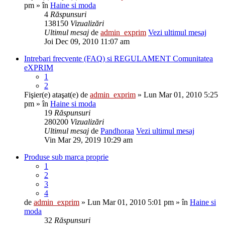
pm » în
Haine si moda
4
Răspunsuri
138150
Vizualizări
Ultimul mesaj
de
admin_exprim
Vezi ultimul mesaj
Joi Dec 09, 2010 11:07 am
Intrebari frecvente (FAQ) si REGULAMENT Comunitatea
eXPRIM
1
2
Fişier(e) ataşat(e)
de
admin_exprim
» Lun Mar 01, 2010 5:25
pm » în
Haine si moda
19
Răspunsuri
280200
Vizualizări
Ultimul mesaj
de
Pandhoraa
Vezi ultimul mesaj
Vin Mar 29, 2019 10:29 am
Produse sub marca proprie
1
2
3
4
de
admin_exprim
» Lun Mar 01, 2010 5:01 pm » în
Haine si
moda
32
Răspunsuri