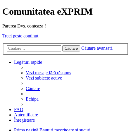
Comunitatea eXPRIM
Parerea Dvs. conteaza !
Treci peste conţinut
Căutare avansată
Căutare
Legături rapide
Vezi mesaje fără răspuns
Vezi subiecte active
Căutare
Echipa
FAQ
Autentificare
Înregistrare
Prima pagină
Bauturi racoritoare si sucuri