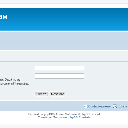
RIM
ră. Dacă nu aţi
u care aţi înregistrat
Contactează-ne
Echipa
Furnizat de
phpBB
® Forum Software © phpBB Limited
Translation/Traducere:
phpBB România