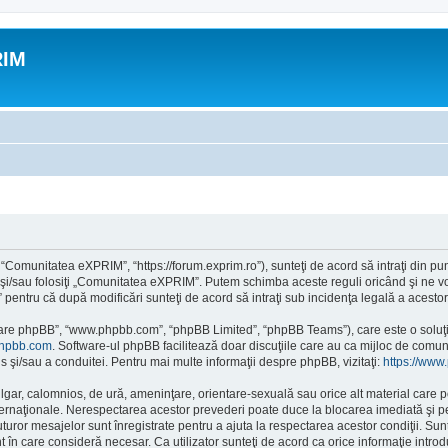
RIM
Comunitatea eXPRIM”, “https://forum.exprim.ro”), sunteţi de acord să intraţi din pu
 şi/sau folosiţi „Comunitatea eXPRIM”. Putem schimba aceste reguli oricând şi ne vom
pentru că după modificări sunteţi de acord să intraţi sub incidenţa legală a acestor
ftware phpBB”, “www.phpbb.com”, “phpBB Limited”, “phpBB Teams”), care este o soluţi
hpbb.com
. Software-ul phpBB facilitează doar discuţiile care au ca mijloc de comu
s şi/sau a conduitei. Pentru mai multe informaţii despre phpBB, vizitaţi:
https://www
ulgar, calomnios, de ură, ameninţare, orientare-sexuală sau orice alt material care po
ernaţionale. Nerespectarea acestor prevederi poate duce la blocarea imediată şi per
ror mesajelor sunt înregistrate pentru a ajuta la respectarea acestor condiţii. Su
în care consideră necesar. Ca utilizator sunteţi de acord ca orice informaţie introdu