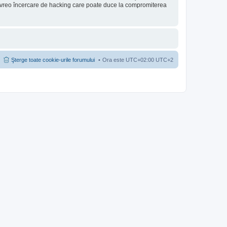
u vreo încercare de hacking care poate duce la compromiterea
Şterge toate cookie-urile forumului
Ora este UTC+02:00 UTC+2