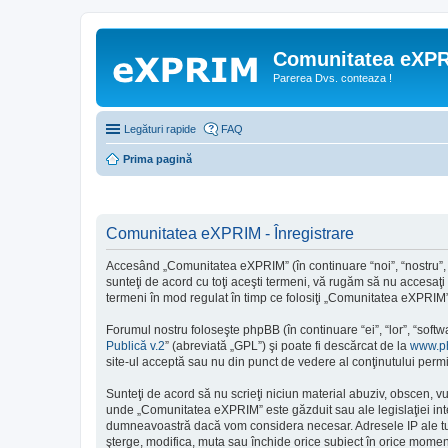
Comunitatea eXP
Parerea Dvs. conteaza !
Legături rapide
FAQ
Prima pagină
Comunitatea eXPRIM - Înregistrare
Accesând „Comunitatea eXPRIM” (în continuare “noi”, “nostru”, “
sunteţi de acord cu toţi aceşti termeni, vă rugăm să nu accesaţi
termeni în mod regulat în timp ce folosiţi „Comunitatea eXPRIM” 
Forumul nostru foloseşte phpBB (în continuare “ei”, “lor”, “so
Publică v.2
” (abreviată „GPL”) şi poate fi descărcat de la
www.p
site-ul acceptă sau nu din punct de vedere al conţinutului permi
Sunteţi de acord să nu scrieţi niciun material abuziv, obscen, v
unde „Comunitatea eXPRIM” este găzduit sau ale legislaţiei int
dumneavoastră dacă vom considera necesar. Adresele IP ale tutu
şterge, modifica, muta sau închide orice subiect în orice moment 