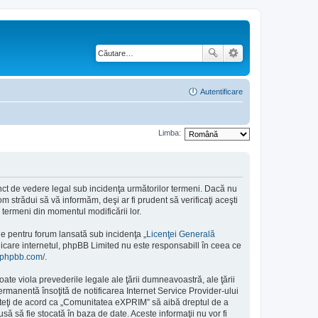
Autentificare
Limba:
nct de vedere legal sub incidenţa următorilor termeni. Dacă nu
 strădui să vă informăm, deşi ar fi prudent să verificaţi aceşti
 termeni din momentul modificării lor.
e pentru forum lansată sub incidenţa „
Licenţei Generală
nicare internetul, phpBB Limited nu este responsabill în ceea ce
.phpbb.com/
.
ate viola prevederile legale ale ţării dumneavoastră, ale ţării
manentă însoţită de notificarea Internet Service Provider-ului
nteţi de acord ca „Comunitatea eXPRIM” să aibă dreptul de a
să să fie stocată în baza de date. Aceste informaţii nu vor fi