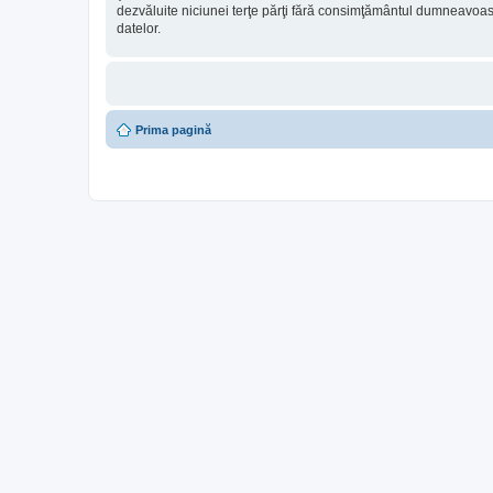
dezvăluite niciunei terţe părţi fără consimţământul dumneavoa
datelor.
Prima pagină