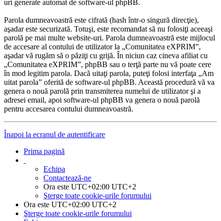
uri generate automat de software-ul phpBB.
Parola dumneavoastră este cifrată (hash într-o singură direcţie),
aşadar este securizată. Totuşi, este recomandat să nu folosiţi aceeaşi
parolă pe mai multe website-uri. Parola dumneavoastră este mijlocul
de accesare al contului de utilizator la „Comunitatea eXPRIM”,
aşadar vă rugăm să o păziţi cu grijă. În niciun caz cineva afiliat cu
„Comunitatea eXPRIM”, phpBB sau o terţă parte nu vă poate cere
în mod legitim parola. Dacă uitaţi parola, puteţi folosi interfaţa „Am
uitat parola” oferită de software-ul phpBB. Această procedură vă va
genera o nouă parolă prin transmiterea numelui de utilizator şi a
adresei email, apoi software-ul phpBB va genera o nouă parolă
pentru accesarea contului dumneavoastră.
Înapoi la ecranul de autentificare
Prima pagină
Echipa
Contactează-ne
Ora este UTC+02:00 UTC+2
Şterge toate cookie-urile forumului
Ora este UTC+02:00 UTC+2
Şterge toate cookie-urile forumului