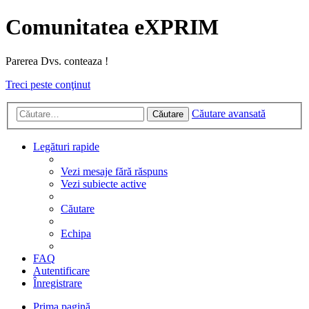
Comunitatea eXPRIM
Parerea Dvs. conteaza !
Treci peste conţinut
Căutare avansată
Căutare
Legături rapide
Vezi mesaje fără răspuns
Vezi subiecte active
Căutare
Echipa
FAQ
Autentificare
Înregistrare
Prima pagină