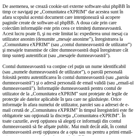
De asemenea, se crează cookie-uri externe software-ului phpBB în
timp ce navigaţi pe „Comunitatea eXPRIM” dar acestea sunt în
afara scopului acestui document care intenţionează să acopere
paginile create de software-ul phpBB. A doua cale prin care
colectăm informaţiile este prin ceea ce trimiteţi dumneavoastră.
Acest lucru poate fi, şi nu este limitat la: expedierea unui mesaj ca
utilizator anonim (denumite „mesaje anonime”), înregistrarea la
„Comunitatea eXPRIM” (sau „contul dumneavoastră de utilizator”)
şi mesajele transmise de către dumneavoastră după înregistrare cât
timp sunteţi autentificat (sau „mesajele dumneavoastră”).
Contul dumneavoastră va conţine cel puţin un nume identificabil
(sau „numele dumneavoastră de utilizator”), o parolă personală
folosită pentru autentificarea în contul dumneavoastră (sau „parola
dumneavoastră”) şi o adresă personală de email validă (sau „email-ul
dumneavoastră”). Informaţiile dumneavoastră pentru contul de
utilizator de la „Comunitatea eXPRIM” sunt protejate de legile de
protecţie ale datelor aplicabile în ţara care ne găzduieşte. Orice
informaţie în afara numelui de utilizator, parolei sau a adresei de e-
mail cerută de „Comunitatea eXPRIM” în timpul înregistrării este fie
obligatorie sau opţională la discreţia „Comunitatea eXPRIM”. În
toate cazurile, aveţi opţiunea să alegeţi ce informaţii din contul
dumneavoastră să fie afişate public. Mai mult decât atât, în contul
dumneavoastră aveţi opţiunea de a opta sau nu pentru a primi email-