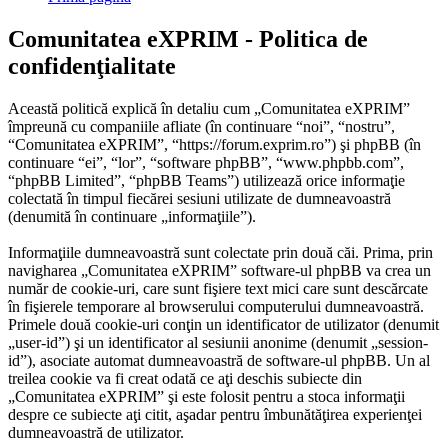
Comunitatea eXPRIM - Politica de
confidenţialitate
Această politică explică în detaliu cum „Comunitatea eXPRIM”
împreună cu companiile afliate (în continuare “noi”, “nostru”,
“Comunitatea eXPRIM”, “https://forum.exprim.ro”) şi phpBB (în
continuare “ei”, “lor”, “software phpBB”, “www.phpbb.com”,
“phpBB Limited”, “phpBB Teams”) utilizează orice informaţie
colectată în timpul fiecărei sesiuni utilizate de dumneavoastră
(denumită în continuare „informaţiile”).
Informaţiile dumneavoastră sunt colectate prin două căi. Prima, prin
navigharea „Comunitatea eXPRIM” software-ul phpBB va crea un
număr de cookie-uri, care sunt fişiere text mici care sunt descărcate
în fişierele temporare al browserului computerului dumneavoastră.
Primele două cookie-uri conţin un identificator de utilizator (denumit
„user-id”) şi un identificator al sesiunii anonime (denumit „session-
id”), asociate automat dumneavoastră de software-ul phpBB. Un al
treilea cookie va fi creat odată ce aţi deschis subiecte din
„Comunitatea eXPRIM” şi este folosit pentru a stoca informaţii
despre ce subiecte aţi citit, aşadar pentru îmbunătăţirea experienţei
dumneavoastră de utilizator.