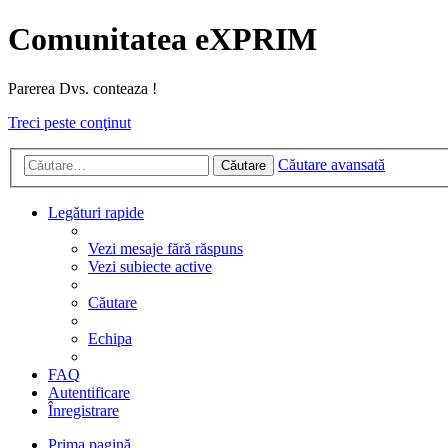
Comunitatea eXPRIM
Parerea Dvs. conteaza !
Treci peste conţinut
Căutare avansată
Căutare
Legături rapide
Vezi mesaje fără răspuns
Vezi subiecte active
Căutare
Echipa
FAQ
Autentificare
Înregistrare
Prima pagină