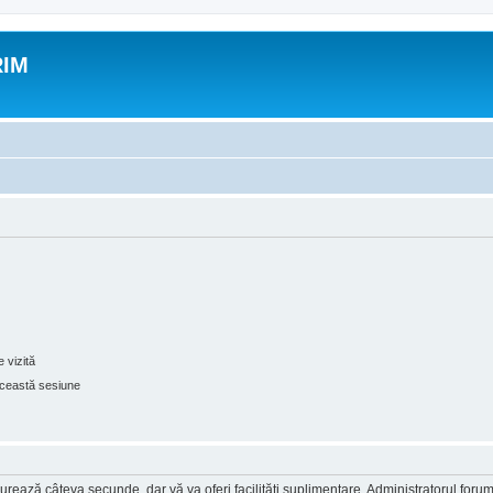
RIM
 vizită
ceastă sesiune
ea durează câteva secunde, dar vă va oferi facilităţi suplimentare. Administratorul 