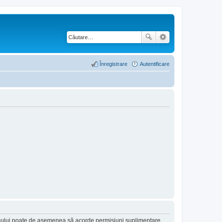
Înregistrare
Autentificare
forumului poate de asemenea să acorde permisiuni suplimentare