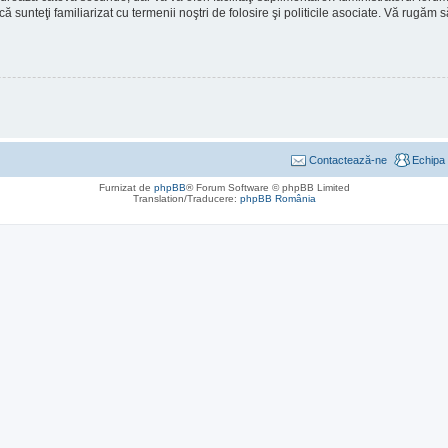
ă că sunteţi familiarizat cu termenii noştri de folosire şi politicile asociate. Vă rugăm 
Contactează-ne
Echipa
Furnizat de
phpBB
® Forum Software © phpBB Limited
Translation/Traducere:
phpBB România