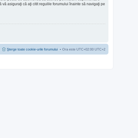
să vă asiguraţi că aţi citit regulile forumului înainte să navigaţi pe
Şterge toate cookie-urile forumului
Ora este UTC+02:00 UTC+2