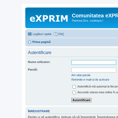
Comunitatea eXP
Parerea Dvs. conteaza !
Legături rapide
FAQ
Prima pagină
Autentificare
Nume utilizator:
Parolă:
Am uitat parola
Retrimite e-mail-ul de activare
Autentifică-mă automat la fiecare
Ascunde starea mea online în a
ÎNREGISTRARE
Pentru a vă autentifica, trebuie să vă înregistraţi. Înregistrar