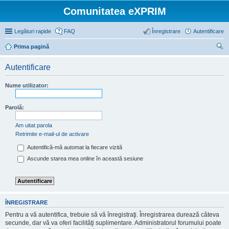
Comunitatea eXPRIM
Legături rapide
FAQ
Înregistrare
Autentificare
Prima pagină
ăut
Autentificare
are
Nume utilizator:
Parolă:
Am uitat parola
Retrimite e-mail-ul de activare
Autentifică-mă automat la fiecare vizită
Ascunde starea mea online în această sesiune
ÎNREGISTRARE
Pentru a vă autentifica, trebuie să vă înregistraţi. Înregistrarea durează câteva
secunde, dar vă va oferi facilităţi suplimentare. Administratorul forumului poate