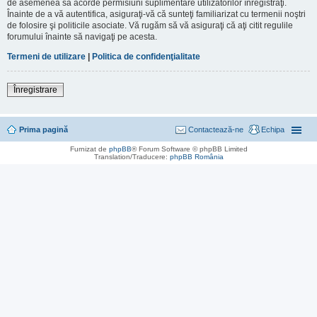
de asemenea să acorde permisiuni suplimentare utilizatorilor înregistraţi.
Înainte de a vă autentifica, asiguraţi-vă că sunteţi familiarizat cu termenii noştri
de folosire şi politicile asociate. Vă rugăm să vă asiguraţi că aţi citit regulile
forumului înainte să navigaţi pe acesta.
Termeni de utilizare
|
Politica de confidenţialitate
Înregistrare
Prima pagină
Contactează-ne
Echipa
Furnizat de
phpBB
® Forum Software © phpBB Limited
Translation/Traducere:
phpBB România